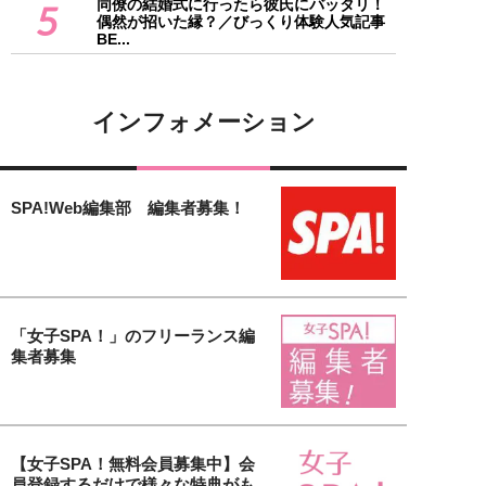
同僚の結婚式に行ったら彼氏にバッタリ！
5
偶然が招いた縁？／びっくり体験人気記事
BE...
インフォメーション
SPA!Web編集部 編集者募集！
「女子SPA！」のフリーランス編
集者募集
【女子SPA！無料会員募集中】会
員登録するだけで様々な特典がも