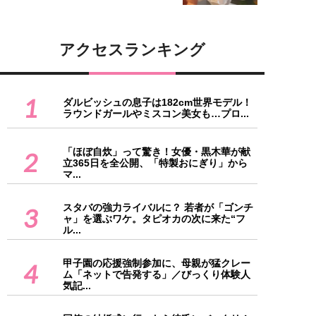
アクセスランキング
1
ダルビッシュの息子は182cm世界モデル！
ラウンドガールやミスコン美女も…プロ...
「ほぼ自炊」って驚き！女優・黒木華が献
2
立365日を全公開、「特製おにぎり」から
マ...
スタバの強力ライバルに？ 若者が「ゴンチ
3
ャ」を選ぶワケ。タピオカの次に来た“フ
ル...
甲子園の応援強制参加に、母親が猛クレー
4
ム「ネットで告発する」／びっくり体験人
気記...