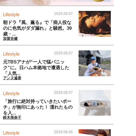
2026.08.07
Lifestyle
朝ドラ『風、薫る』で「病人役な
のに色気がダダ漏れ」と騒然。39
歳・...
加賀谷健
2026.08.07
Lifestyle
元TBSアナが“一人で猛パニッ
ク”に。日ハム本拠地で遭遇した
「人気...
アンヌ遙香
2026.08.07
Lifestyle
「旅行に絶対持っていきたいポー
チ」が無印にあった！ 濡れたもの
を入...
鈴木美奈子
2026.08.06
Lifestyle