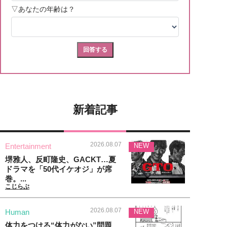
新着記事
2026.08.07
Entertainment
NEW
堺雅人、反町隆史、GACKT…夏
ドラマを「50代イケオジ」が席
巻。...
こじらぶ
2026.08.07
Human
NEW
体力をつける“体力がない”問題、