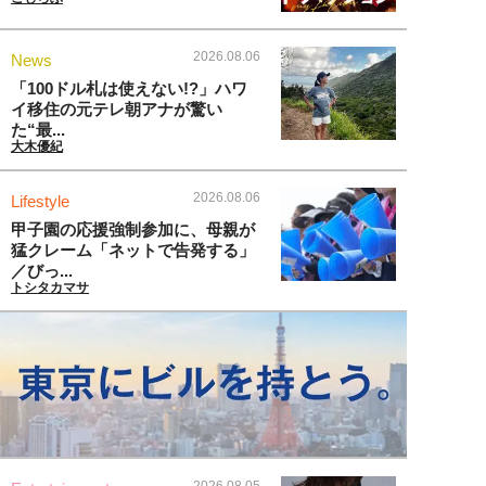
2026.08.06
News
「100ドル札は使えない!?」ハワ
イ移住の元テレ朝アナが驚い
た“最...
大木優紀
2026.08.06
Lifestyle
甲子園の応援強制参加に、母親が
猛クレーム「ネットで告発する」
／びっ...
トシタカマサ
2026.08.05