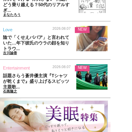
どう乗り越える？50代のリアルす
ぎ...
まなたろう
2026.08.07
Love
NEW
陰で「くせえババア」と言われて
いた…年下彼氏のウラの顔を知り
トラウ...
古川諭香
2026.08.07
Entertainment
NEW
話題さらう蒼井優主演『Tシャツ
が乾くまで』盛り上げるスピッツ
主題歌...
石黒隆之