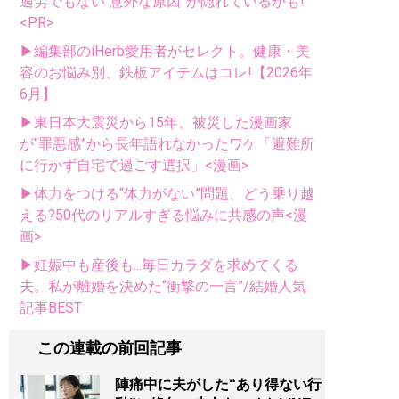
過労でもない“意外な原因”が隠れているかも!
<PR>
▶編集部のiHerb愛用者がセレクト。健康・美
容のお悩み別、鉄板アイテムはコレ!【2026年
6月】
▶東日本大震災から15年、被災した漫画家
が“罪悪感”から長年語れなかったワケ「避難所
に行かず自宅で過ごす選択」<漫画>
▶体力をつける“体力がない”問題、どう乗り越
える?50代のリアルすぎる悩みに共感の声<漫
画>
▶妊娠中も産後も...毎日カラダを求めてくる
夫。私が離婚を決めた“衝撃の一言”/結婚人気
記事BEST
この連載の前回記事
陣痛中に夫がした“あり得ない行