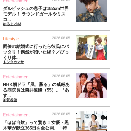
Entertainment
ダルビッシュの息子は182cm世界
モデル！ ラウンドガールやミス
コ...
ゆるま 小林
2026.08.05
Lifestyle
同僚の結婚式に行ったら彼氏にバ
ッタリ！偶然が招いた縁？／びっ
くり体...
トシタカマサ
2026.08.05
Entertainment
NHK朝ドラ『風、薫る』の威厳あ
る病院長は筒井道隆（55）。『あ
す...
加賀谷健
2026.08.05
Entertainment
「ほぼ自炊」って驚き！女優・黒
木華が献立365日を全公開、「特