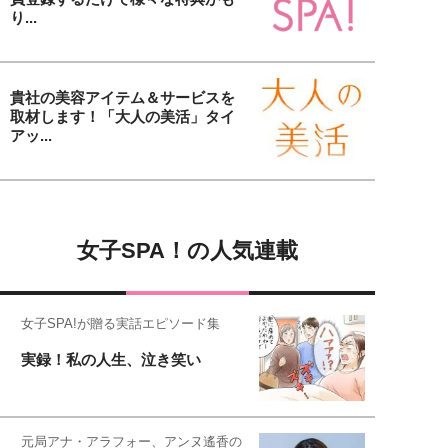
り...
貴社の美容アイテム＆サービスを
取材します！「大人の美活」タイ
アッ...
女子SPA！の人気連載
女子SPA!が贈る実話エピソード集
実録！私の人生、泣き笑い
元局アナ・アラフォー、アンヌ遙香の