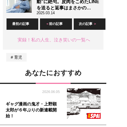
動”に絶句。皮肉をこめたLINE
を送ると返事はまさかの…
2025.03.14
最初の記事
前の記事
次の記事
実録！私の人生、泣き笑いの一覧へ
育児
あなたにおすすめ
2026.06.05
ギャグ漫画の鬼才・上野顕
太郎が６年ぶりの新連載開
始！