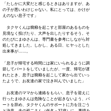
「たしかに大変だと感じるときはありますが、あ
の子が悪いわけじゃない。私にとっては、かけが
えのない息子です」
タクヤくんは癇癪を起こすと部屋のあるものを
見境なく投げたり、大声を出したりするそう。そ
のたびにまゆさんは、専門書を参考にしながら対
処してきました。しかし、ある日、ヒヤっとした
出来事が……。
「息子が帰宅する時間には家にいられるように調
節してパートをしていましたが、一度、帰宅が遅
れたとき、息子は癇癪を起こして家から出ていっ
たようで、お友達の家で泣き叫んでいました」
お友達のママから連絡をもらい、息子を迎えに
行ったまゆさんは危険なことが起きないよう、パ
ートを辞め、タクヤくんのサポートに力を注ごう
と決意。夫の裕二さん（仮名・37歳）に、事情を