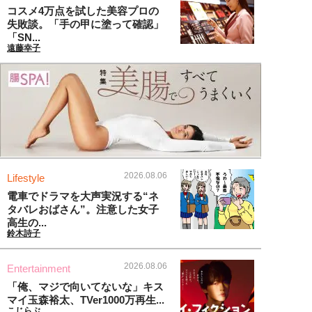
コスメ4万点を試した美容プロの
失敗談。「手の甲に塗って確認」
「SN...
遠藤幸子
2026.08.06
Lifestyle
電車でドラマを大声実況する“ネ
タバレおばさん”。注意した女子
高生の...
鈴木詩子
2026.08.06
Entertainment
「俺、マジで向いてないな」キス
マイ玉森裕太、TVer1000万再生...
こじらぶ