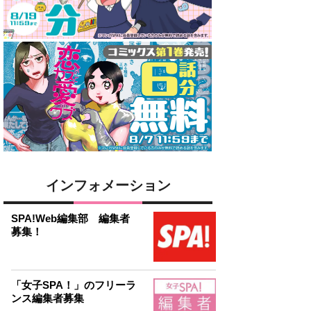
インフォメーション
SPA!Web編集部 編集者
募集！
「女子SPA！」のフリーラ
ンス編集者募集