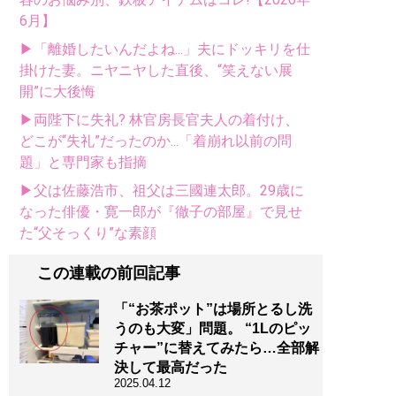
6月】
▶「離婚したいんだよね...」夫にドッキリを仕
掛けた妻。ニヤニヤした直後、“笑えない展
開”に大後悔
▶両陛下に失礼? 林官房長官夫人の着付け、
どこが“失礼”だったのか...「着崩れ以前の問
題」と専門家も指摘
▶父は佐藤浩市、祖父は三國連太郎。29歳に
なった俳優・寛一郎が『徹子の部屋』で見せ
た“父そっくり”な素顔
この連載の前回記事
「“お茶ポット”は場所とるし洗
うのも大変」問題。 “1Lのピッ
チャー”に替えてみたら…全部解
決して最高だった
2025.04.12