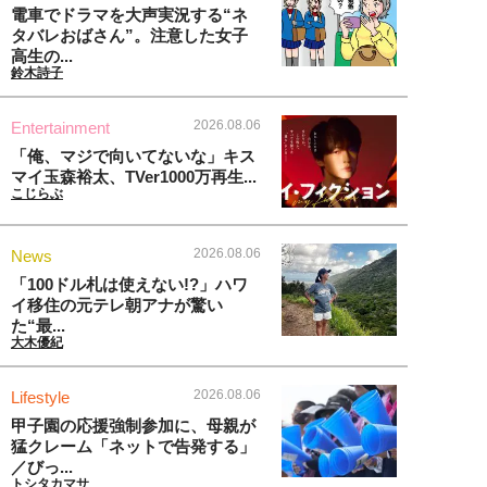
電車でドラマを大声実況する“ネ
タバレおばさん”。注意した女子
高生の...
鈴木詩子
2026.08.06
Entertainment
「俺、マジで向いてないな」キス
マイ玉森裕太、TVer1000万再生...
こじらぶ
2026.08.06
News
「100ドル札は使えない!?」ハワ
イ移住の元テレ朝アナが驚い
た“最...
大木優紀
2026.08.06
Lifestyle
甲子園の応援強制参加に、母親が
猛クレーム「ネットで告発する」
／びっ...
トシタカマサ