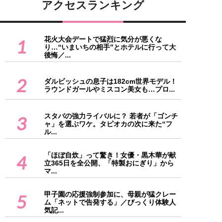
アクセスランキング
花火大会デートで猛烈に気分が悪くな
1
り…“いまいちの相手”とホテルに行って大
後悔／...
2
ダルビッシュの息子は182cm世界モデル！
ラウンドガールやミスコン美女も…プロ...
スタバの強力ライバルに？ 若者が「ゴンチ
3
ャ」を選ぶワケ。タピオカの次に来た“フ
ル...
「ほぼ自炊」って驚き！女優・黒木華が献
4
立365日を全公開、「特製おにぎり」から
マ...
甲子園の応援強制参加に、母親が猛クレー
5
ム「ネットで告発する」／びっくり体験人
気記...