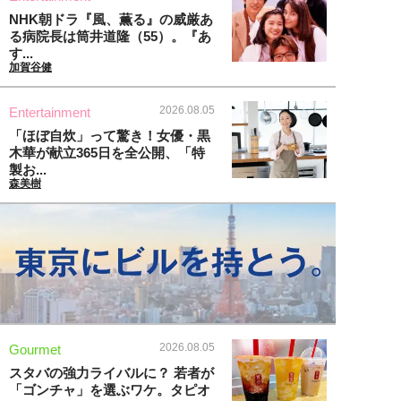
NHK朝ドラ『風、薫る』の威厳あ
る病院長は筒井道隆（55）。『あ
す...
加賀谷健
2026.08.05
Entertainment
「ほぼ自炊」って驚き！女優・黒
木華が献立365日を全公開、「特
製お...
森美樹
2026.08.05
Gourmet
スタバの強力ライバルに？ 若者が
「ゴンチャ」を選ぶワケ。タピオ