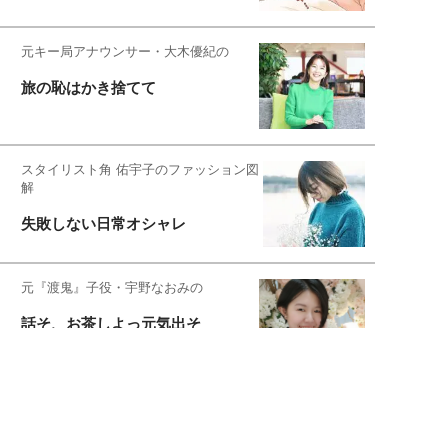
元キー局アナウンサー・大木優紀の
旅の恥はかき捨てて
スタイリスト角 佑宇子のファッション図
解
失敗しない日常オシャレ
元『渡鬼』子役・宇野なおみの
話そ、お茶しよっ元気出そ
恋愛コンサル菊乃が出会った女性たち
私が結婚できないワケ