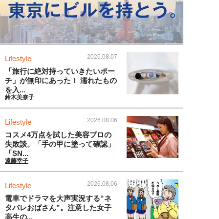
2026.08.07
Lifestyle
「旅行に絶対持っていきたいポー
チ」が無印にあった！ 濡れたもの
を入...
鈴木美奈子
2026.08.06
Lifestyle
コスメ4万点を試した美容プロの
失敗談。「手の甲に塗って確認」
「SN...
遠藤幸子
2026.08.06
Lifestyle
電車でドラマを大声実況する“ネ
タバレおばさん”。注意した女子
高生の...