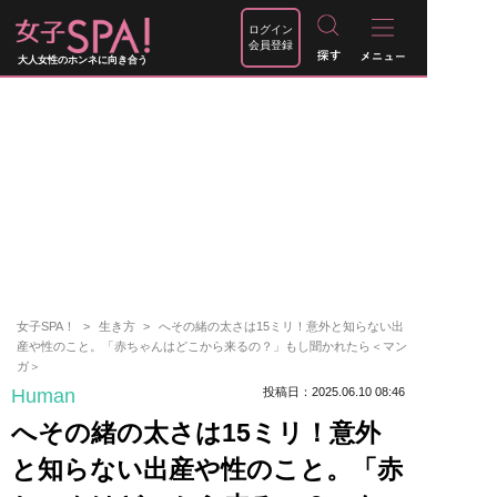
ログイン
会員登録
大人女性のホンネに向き合う
女子SPA！
生き方
へその緒の太さは15ミリ！意外と知らない出
産や性のこと。「赤ちゃんはどこから来るの？」もし聞かれたら＜マン
ガ＞
Human
投稿日：2025.06.10 08:46
へその緒の太さは15ミリ！意外
と知らない出産や性のこと。「赤