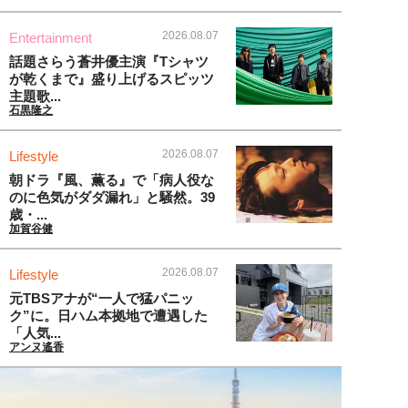
2026.08.07
Entertainment
話題さらう蒼井優主演『Tシャツ
が乾くまで』盛り上げるスピッツ
主題歌...
石黒隆之
2026.08.07
Lifestyle
朝ドラ『風、薫る』で「病人役な
のに色気がダダ漏れ」と騒然。39
歳・...
加賀谷健
2026.08.07
Lifestyle
元TBSアナが“一人で猛パニッ
ク”に。日ハム本拠地で遭遇した
「人気...
アンヌ遙香