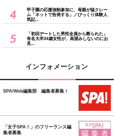
甲子園の応援強制参加に、母親が猛クレー
4
ム「ネットで告発する」／びっくり体験人
気記...
「初回デートした男性全員から断られた」
5
有名大卒34歳女性が、高望みしないのにお
見...
インフォメーション
SPA!Web編集部 編集者募集！
「女子SPA！」のフリーランス編
集者募集