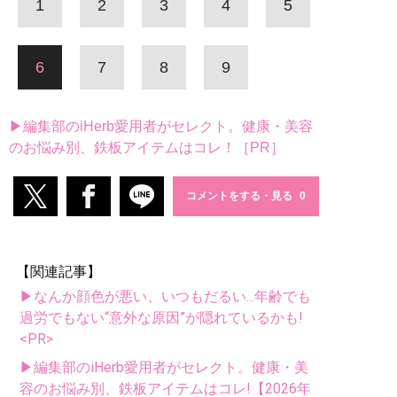
1
2
3
4
5
6
7
8
9
▶編集部のiHerb愛用者がセレクト。健康・美容
のお悩み別、鉄板アイテムはコレ！［PR］
コメントをする・見る
【関連記事】
▶なんか顔色が悪い、いつもだるい...年齢でも
過労でもない“意外な原因”が隠れているかも!
<PR>
▶編集部のiHerb愛用者がセレクト。健康・美
容のお悩み別、鉄板アイテムはコレ!【2026年