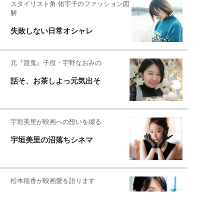
スタイリスト角 佑宇子のファッション図
解
失敗しない日常オシャレ
元『渡鬼』子役・宇野なおみの
話そ、お茶しよっ元気出そ
宇垣美里が映画への想いを綴る
宇垣美里の沼落ちシネマ
松本穂香が映画愛を語ります
銀幕ロンリーガール