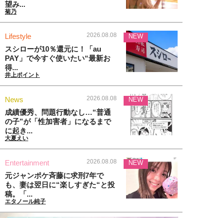
望み...
菊乃
2026.08.08
Lifestyle
NEW
スシローが10％還元に！「au
PAY」で今すぐ使いたい“最新お
得...
井上ポイント
2026.08.08
News
NEW
成績優秀、問題行動なし…“普通
の子”が「性加害者」になるまで
に起き...
大夏えい
2026.08.08
Entertainment
NEW
元ジャンポケ斉藤に求刑7年で
も、妻は翌日に“楽しすぎた“と投
稿。「...
エタノール純子