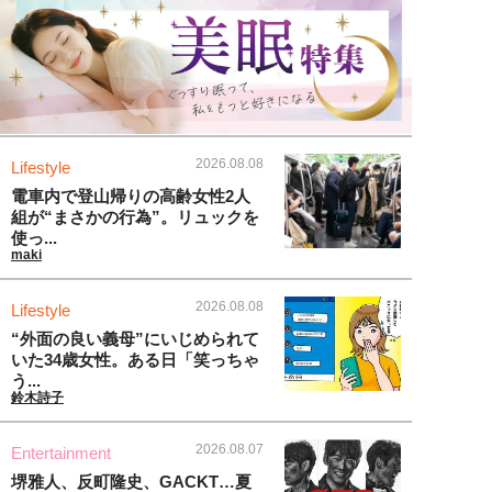
2026.08.08
Lifestyle
電車内で登山帰りの高齢女性2人
組が“まさかの行為”。リュックを
使っ...
maki
2026.08.08
Lifestyle
“外面の良い義母”にいじめられて
いた34歳女性。ある日「笑っちゃ
う...
鈴木詩子
2026.08.07
Entertainment
堺雅人、反町隆史、GACKT…夏