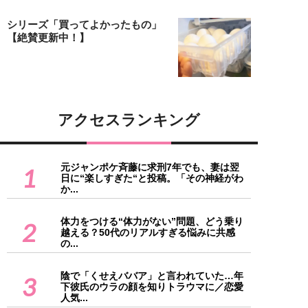
シリーズ「買ってよかったもの」
【絶賛更新中！】
アクセスランキング
元ジャンポケ斉藤に求刑7年でも、妻は翌
1
日に“楽しすぎた“と投稿。「その神経がわ
か...
体力をつける“体力がない”問題、どう乗り
2
越える？50代のリアルすぎる悩みに共感
の...
陰で「くせえババア」と言われていた…年
3
下彼氏のウラの顔を知りトラウマに／恋愛
人気...