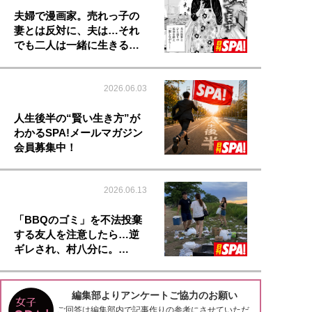
夫婦で漫画家。売れっ子の
妻とは反対に、夫は…それ
でも二人は一緒に生きる…
2026.06.03
人生後半の“賢い生き方”が
わかるSPA!メールマガジン
会員募集中！
2026.06.13
「BBQのゴミ」を不法投棄
する友人を注意したら…逆
ギレされ、村八分に。…