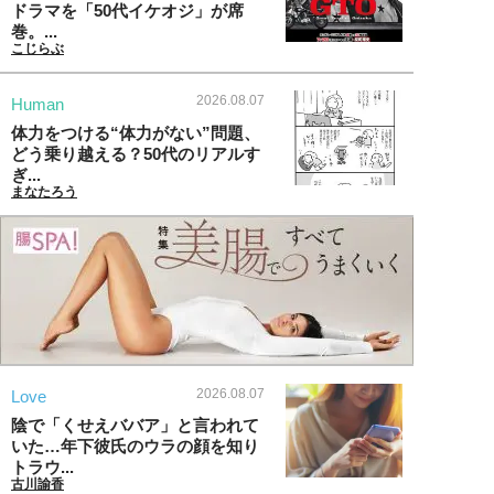
ドラマを「50代イケオジ」が席
巻。...
こじらぶ
2026.08.07
Human
体力をつける“体力がない”問題、
どう乗り越える？50代のリアルす
ぎ...
まなたろう
2026.08.07
Love
陰で「くせえババア」と言われて
いた…年下彼氏のウラの顔を知り
トラウ...
古川諭香