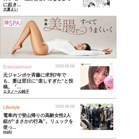
に起き...
大夏えい
2026.08.08
Entertainment
元ジャンポケ斉藤に求刑7年で
も、妻は翌日に“楽しすぎた“と投
稿。「...
エタノール純子
2026.08.08
Lifestyle
電車内で登山帰りの高齢女性2人
組が“まさかの行為”。リュックを
使っ...
maki