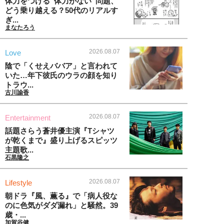
体力をつける“体力がない”問題、
どう乗り越える？50代のリアルす
ぎ...
まなたろう
2026.08.07
Love
陰で「くせえババア」と言われて
いた…年下彼氏のウラの顔を知り
トラウ...
古川諭香
2026.08.07
Entertainment
話題さらう蒼井優主演『Tシャツ
が乾くまで』盛り上げるスピッツ
主題歌...
石黒隆之
2026.08.07
Lifestyle
朝ドラ『風、薫る』で「病人役な
のに色気がダダ漏れ」と騒然。39
歳・...
加賀谷健