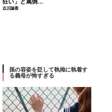
狂い」と罵倒…
古川諭香
孫の容姿を貶して執拗に執着す
る義母が怖すぎる