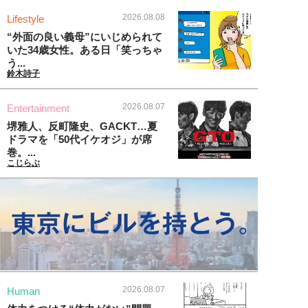
2026.08.08
Lifestyle
“外面の良い義母”にいじめられて
いた34歳女性。ある日「笑っちゃ
う...
鈴木詩子
2026.08.07
Entertainment
堺雅人、反町隆史、GACKT…夏
ドラマを「50代イケオジ」が席
巻。...
こじらぶ
2026.08.07
Human