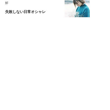
解
失敗しない日常オシャレ
元『渡鬼』子役・宇野なおみの
話そ、お茶しよっ元気出そ
宇垣美里が映画への想いを綴る
宇垣美里の沼落ちシネマ
松本穂香が映画愛を語ります
銀幕ロンリーガール