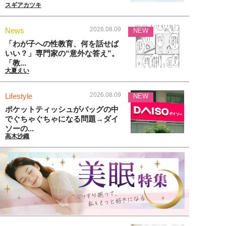
スギアカツキ
2026.08.09
News
NEW
「わが子への性教育、何を話せば
いい？」専門家の“意外な答え”。
「教...
大夏えい
2026.08.09
Lifestyle
NEW
ポケットティッシュがバッグの中
でぐちゃぐちゃになる問題→ダイ
ソーの...
高木沙織