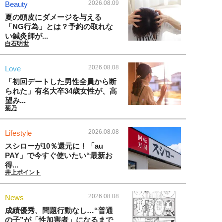
2026.08.09
Beauty
夏の頭皮にダメージを与える
「NG行為」とは？予約の取れな
い鍼灸師が...
白石明世
2026.08.08
Love
「初回デートした男性全員から断
られた」有名大卒34歳女性が、高
望み...
菊乃
2026.08.08
Lifestyle
スシローが10％還元に！「au
PAY」で今すぐ使いたい“最新お
得...
井上ポイント
2026.08.08
News
成績優秀、問題行動なし…“普通
の子”が「性加害者」になるまで