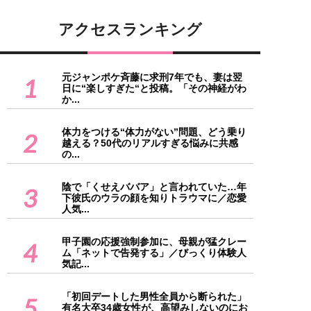
アクセスランキング
元ジャンポケ斉藤に求刑7年でも、妻は翌
1
日に“楽しすぎた“と投稿。「その神経がわ
か...
体力をつける“体力がない”問題、どう乗り
2
越える？50代のリアルすぎる悩みに共感
の...
陰で「くせえババア」と言われていた…年
3
下彼氏のウラの顔を知りトラウマに／恋愛
人気...
甲子園の応援強制参加に、母親が猛クレー
4
ム「ネットで告発する」／びっくり体験人
気記...
「初回デートした男性全員から断られた」
5
有名大卒34歳女性が、高望みしないのにお