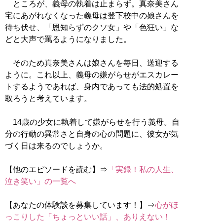
ところが、義母の執着は止まらず。真奈美さん
宅にあがれなくなった義母は登下校中の娘さんを
待ち伏せ、「恩知らずのクソ女」や「色狂い」な
どと大声で罵るようになりました。
そのため真奈美さんは娘さんを毎日、送迎する
ように。これ以上、義母の嫌がらせがエスカレー
トするようであれば、身内であっても法的処置を
取ろうと考えています。
14歳の少女に執着して嫌がらせを行う義母。自
分の行動の異常さと自身の心の問題に、彼女が気
づく日は来るのでしょうか。
【他のエピソードを読む】⇒
「実録！私の人生、
泣き笑い」の一覧へ
【あなたの体験談を募集しています！】⇒
心がほ
っこりした「ちょっといい話」、ありえない！