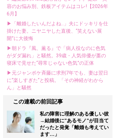
容のお悩み別、鉄板アイテムはコレ!【2026年
6月】
▶「離婚したいんだよね...」夫にドッキリを仕
掛けた妻。ニヤニヤした直後、“笑えない展
開”に大後悔
▶朝ドラ『風、薫る』で「病人役なのに色気
がダダ漏れ」と騒然。39歳・人気俳優が藁の
寝床で見せた“尋常じゃない色気”の正体
▶元ジャンポケ斉藤に求刑7年でも、妻は翌日
に“楽しすぎた“と投稿。「その神経がわから
ん」と騒然
この連載の前回記事
私の障害に理解のある優しい彼
→結婚後に“あるモノ“が目当て
だったと発覚「離婚も考えてい
ます…」