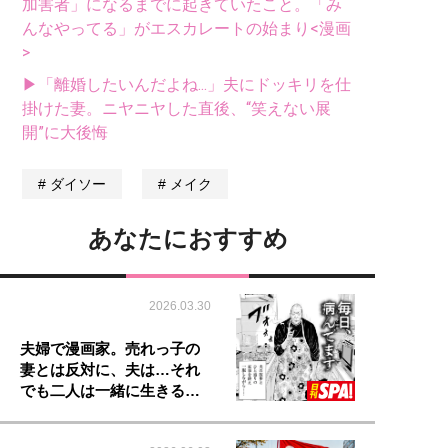
加害者」になるまでに起きていたこと。「み
んなやってる」がエスカレートの始まり<漫画
>
▶「離婚したいんだよね...」夫にドッキリを仕
掛けた妻。ニヤニヤした直後、“笑えない展
開”に大後悔
ダイソー
メイク
あなたにおすすめ
2026.03.30
夫婦で漫画家。売れっ子の
妻とは反対に、夫は…それ
でも二人は一緒に生きる…