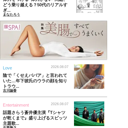
どう乗り越える？50代のリアルす
ぎ...
まなたろう
2026.08.07
Love
陰で「くせえババア」と言われて
いた…年下彼氏のウラの顔を知り
トラウ...
古川諭香
2026.08.07
Entertainment
話題さらう蒼井優主演『Tシャツ
が乾くまで』盛り上げるスピッツ
主題歌...
石黒隆之