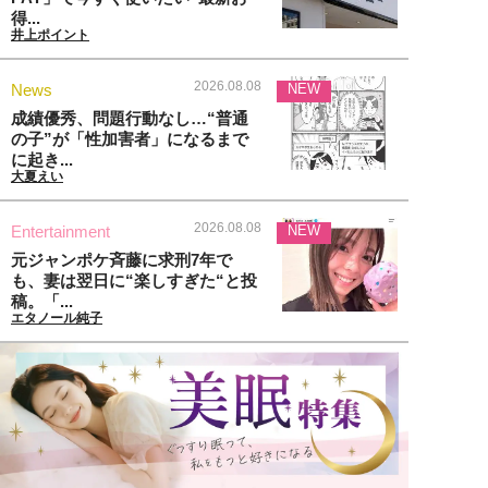
得...
井上ポイント
2026.08.08
News
NEW
成績優秀、問題行動なし…“普通
の子”が「性加害者」になるまで
に起き...
大夏えい
2026.08.08
Entertainment
NEW
元ジャンポケ斉藤に求刑7年で
も、妻は翌日に“楽しすぎた“と投
稿。「...
エタノール純子