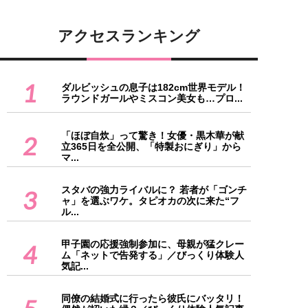
アクセスランキング
1
ダルビッシュの息子は182cm世界モデル！
ラウンドガールやミスコン美女も…プロ...
「ほぼ自炊」って驚き！女優・黒木華が献
2
立365日を全公開、「特製おにぎり」から
マ...
スタバの強力ライバルに？ 若者が「ゴンチ
3
ャ」を選ぶワケ。タピオカの次に来た“フ
ル...
甲子園の応援強制参加に、母親が猛クレー
4
ム「ネットで告発する」／びっくり体験人
気記...
同僚の結婚式に行ったら彼氏にバッタリ！