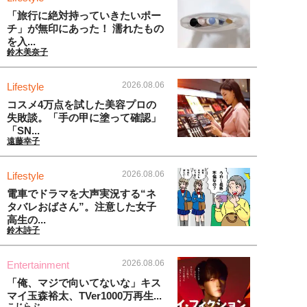
「旅行に絶対持っていきたいポー
チ」が無印にあった！ 濡れたもの
を入...
鈴木美奈子
2026.08.06
Lifestyle
コスメ4万点を試した美容プロの
失敗談。「手の甲に塗って確認」
「SN...
遠藤幸子
2026.08.06
Lifestyle
電車でドラマを大声実況する“ネ
タバレおばさん”。注意した女子
高生の...
鈴木詩子
2026.08.06
Entertainment
「俺、マジで向いてないな」キス
マイ玉森裕太、TVer1000万再生...
こじらぶ