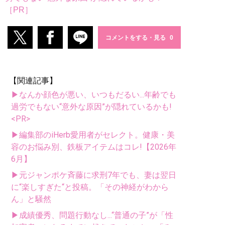
［PR］
コメントをする・見る
【関連記事】
▶なんか顔色が悪い、いつもだるい...年齢でも
過労でもない“意外な原因”が隠れているかも!
<PR>
▶編集部のiHerb愛用者がセレクト。健康・美
容のお悩み別、鉄板アイテムはコレ!【2026年
6月】
▶元ジャンポケ斉藤に求刑7年でも、妻は翌日
に“楽しすぎた“と投稿。「その神経がわから
ん」と騒然
▶成績優秀、問題行動なし...“普通の子”が「性