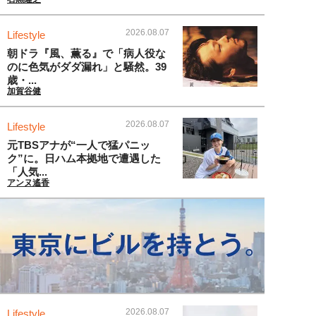
2026.08.07
Lifestyle
朝ドラ『風、薫る』で「病人役な
のに色気がダダ漏れ」と騒然。39
歳・...
加賀谷健
2026.08.07
Lifestyle
元TBSアナが“一人で猛パニッ
ク”に。日ハム本拠地で遭遇した
「人気...
アンヌ遙香
2026.08.07
Lifestyle