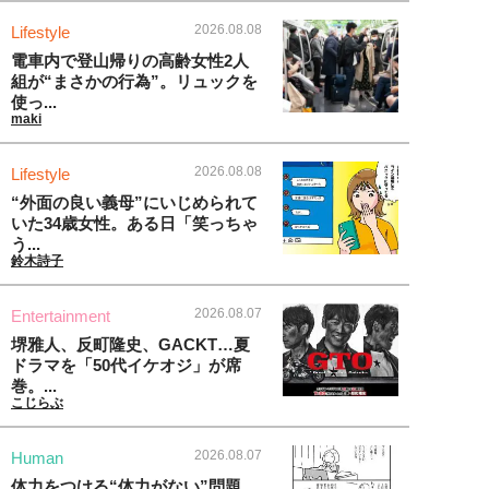
2026.08.08
Lifestyle
電車内で登山帰りの高齢女性2人
組が“まさかの行為”。リュックを
使っ...
maki
2026.08.08
Lifestyle
“外面の良い義母”にいじめられて
いた34歳女性。ある日「笑っちゃ
う...
鈴木詩子
2026.08.07
Entertainment
堺雅人、反町隆史、GACKT…夏
ドラマを「50代イケオジ」が席
巻。...
こじらぶ
2026.08.07
Human
体力をつける“体力がない”問題、