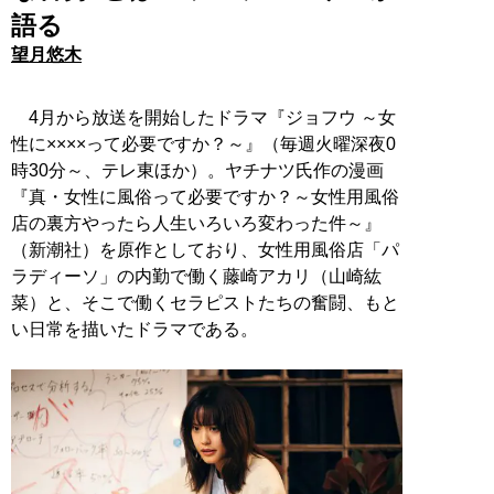
語る
望月悠木
4月から放送を開始したドラマ『ジョフウ ～女
性に××××って必要ですか？～』（毎週火曜深夜0
時30分～、テレ東ほか）。ヤチナツ氏作の漫画
『真・女性に風俗って必要ですか？～女性用風俗
店の裏方やったら人生いろいろ変わった件～』
（新潮社）を原作としており、女性用風俗店「パ
ラディーソ」の内勤で働く藤崎アカリ（山崎紘
菜）と、そこで働くセラピストたちの奮闘、もと
い日常を描いたドラマである。