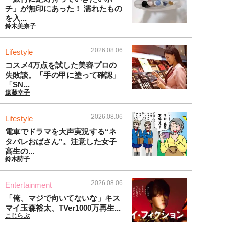
チ」が無印にあった！ 濡れたもの
を入...
鈴木美奈子
2026.08.06
Lifestyle
コスメ4万点を試した美容プロの
失敗談。「手の甲に塗って確認」
「SN...
遠藤幸子
2026.08.06
Lifestyle
電車でドラマを大声実況する“ネ
タバレおばさん”。注意した女子
高生の...
鈴木詩子
2026.08.06
Entertainment
「俺、マジで向いてないな」キス
マイ玉森裕太、TVer1000万再生...
こじらぶ