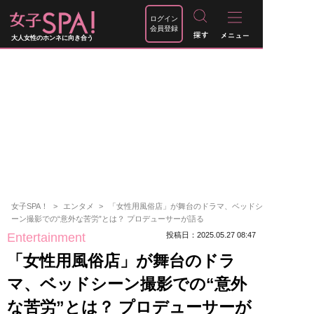
ログイン
会員登録
大人女性のホンネに向き合う
女子SPA！
エンタメ
「女性用風俗店」が舞台のドラマ、ベッドシ
ーン撮影での“意外な苦労”とは？ プロデューサーが語る
Entertainment
投稿日：2025.05.27 08:47
「女性用風俗店」が舞台のドラ
マ、ベッドシーン撮影での“意外
な苦労”とは？ プロデューサーが