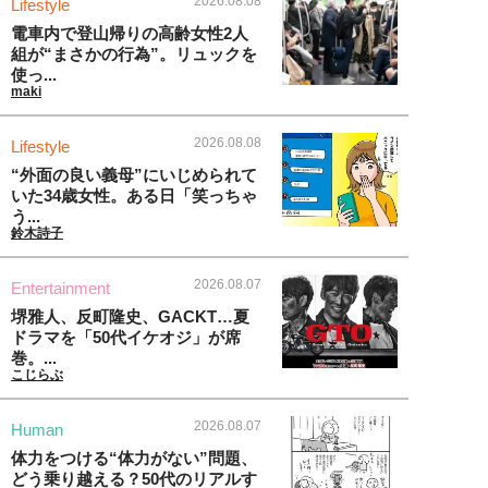
2026.08.08
Lifestyle
電車内で登山帰りの高齢女性2人
組が“まさかの行為”。リュックを
使っ...
maki
2026.08.08
Lifestyle
“外面の良い義母”にいじめられて
いた34歳女性。ある日「笑っちゃ
う...
鈴木詩子
2026.08.07
Entertainment
堺雅人、反町隆史、GACKT…夏
ドラマを「50代イケオジ」が席
巻。...
こじらぶ
2026.08.07
Human
体力をつける“体力がない”問題、
どう乗り越える？50代のリアルす