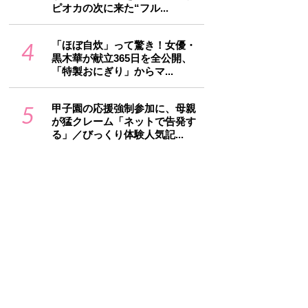
ピオカの次に来た“フル...
4
「ほぼ自炊」って驚き！女優・
黒木華が献立365日を全公開、
「特製おにぎり」からマ...
5
甲子園の応援強制参加に、母親
が猛クレーム「ネットで告発す
る」／びっくり体験人気記...