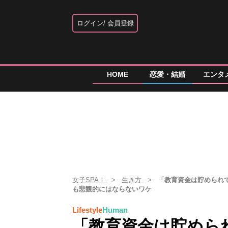
ログイン
会員登録
HOME
恋愛・結婚
エンタ
女子SPA！
生き方
「教育資金は貯められ
も悲観的にはならないワケ
Lifestyle
Human
「教育資金は貯めら