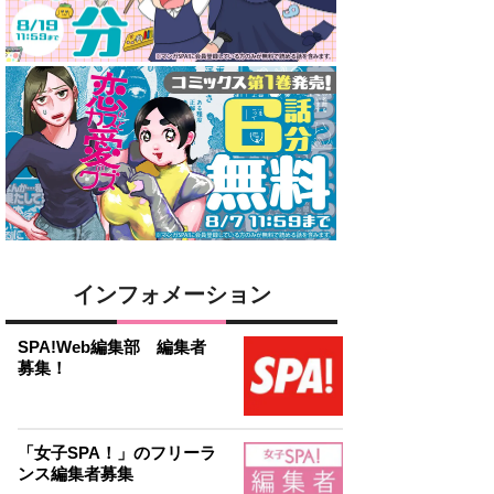
インフォメーション
SPA!Web編集部 編集者
募集！
「女子SPA！」のフリーラ
ンス編集者募集