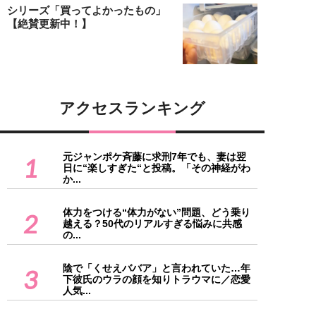
シリーズ「買ってよかったもの」
【絶賛更新中！】
アクセスランキング
元ジャンポケ斉藤に求刑7年でも、妻は翌
1
日に“楽しすぎた“と投稿。「その神経がわ
か...
体力をつける“体力がない”問題、どう乗り
2
越える？50代のリアルすぎる悩みに共感
の...
陰で「くせえババア」と言われていた…年
3
下彼氏のウラの顔を知りトラウマに／恋愛
人気...