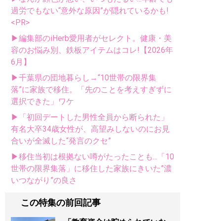
過労でもない“意外な原因”が隠れているかも!
<PR>
▶編集部のiHerb愛用者がセレクト。健康・美
容のお悩み別、鉄板アイテムはコレ!【2026年
6月】
▶千葉県の団地暮らし→“10世帯の限界集
落”に家族で移住。「先のことを考えすぎずに
選択できた」ワケ
▶「初回デートした男性全員から断られた」
有名大卒34歳女性が、高望みしないのにお見
合いが全滅した“発言のクセ”
▶移住当初は根拠ない噂がたったことも...「10
世帯の限界集落」に移住した家族にきいた”濃
いつながり”の良さ
この特集の前回記事