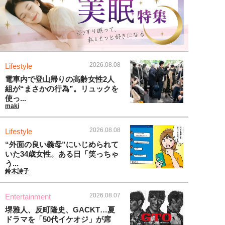
2026.08.08
Lifestyle
電車内で登山帰りの高齢女性2人
組が“まさかの行為”。リュックを
使っ...
maki
2026.08.08
Lifestyle
“外面の良い義母”にいじめられて
いた34歳女性。ある日「笑っちゃ
う...
鈴木詩子
2026.08.07
Entertainment
堺雅人、反町隆史、GACKT…夏
ドラマを「50代イケオジ」が席