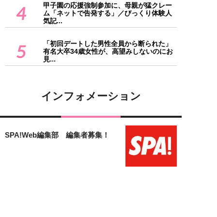
甲子園の応援強制参加に、母親が猛クレー
4
ム「ネットで告発する」／びっくり体験人
気記...
「初回デートした男性全員から断られた」
5
有名大卒34歳女性が、高望みしないのにお
見...
インフォメーション
SPA!Web編集部 編集者募集！
「女子SPA！」のフリーランス編
集者募集