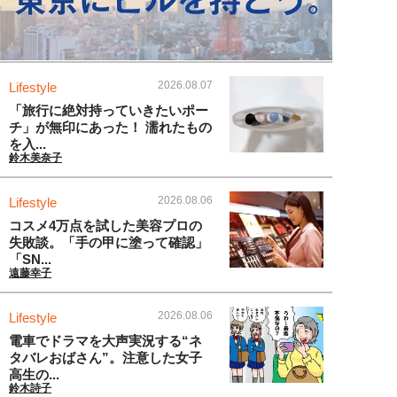
2026.08.07
Lifestyle
「旅行に絶対持っていきたいポー
チ」が無印にあった！ 濡れたもの
を入...
鈴木美奈子
2026.08.06
Lifestyle
コスメ4万点を試した美容プロの
失敗談。「手の甲に塗って確認」
「SN...
遠藤幸子
2026.08.06
Lifestyle
電車でドラマを大声実況する“ネ
タバレおばさん”。注意した女子
高生の...
鈴木詩子