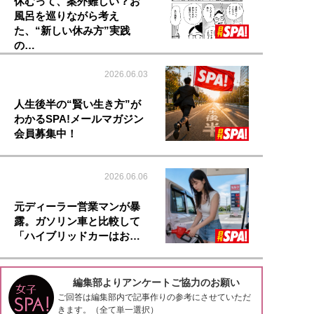
休むって、案外難しい？お
風呂を巡りながら考え
た、“新しい休み方”実践
の…
2026.06.03
人生後半の“賢い生き方”が
わかるSPA!メールマガジン
会員募集中！
2026.06.06
元ディーラー営業マンが暴
露。ガソリン車と比較して
「ハイブリッドカーはお…