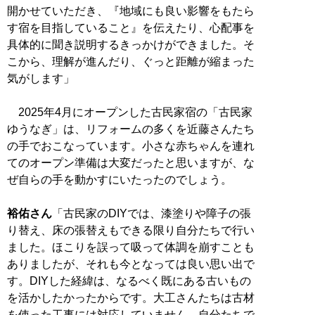
開かせていただき、『地域にも良い影響をもたら
す宿を目指していること』を伝えたり、心配事を
具体的に聞き説明するきっかけができました。そ
こから、理解が進んだり、ぐっと距離が縮まった
気がします」
2025年4月にオープンした古民家宿の「古民家
ゆうなぎ」は、リフォームの多くを近藤さんたち
の手でおこなっています。小さな赤ちゃんを連れ
てのオープン準備は大変だったと思いますが、な
ぜ自らの手を動かすにいたったのでしょう。
裕佑さん
「古民家のDIYでは、漆塗りや障子の張
り替え、床の張替えもできる限り自分たちで行い
ました。ほこりを誤って吸って体調を崩すことも
ありましたが、それも今となっては良い思い出で
す。DIYした経緯は、なるべく既にある古いもの
を活かしたかったからです。大工さんたちは古材
を使った工事には対応していません。自分たちで