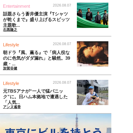
2026.08.07
Entertainment
話題さらう蒼井優主演『Tシャツ
が乾くまで』盛り上げるスピッツ
主題歌...
石黒隆之
2026.08.07
Lifestyle
朝ドラ『風、薫る』で「病人役な
のに色気がダダ漏れ」と騒然。39
歳・...
加賀谷健
2026.08.07
Lifestyle
元TBSアナが“一人で猛パニッ
ク”に。日ハム本拠地で遭遇した
「人気...
アンヌ遙香