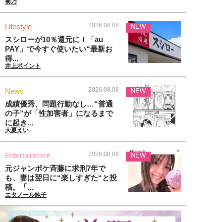
菊乃
2026.08.08
Lifestyle
NEW
スシローが10％還元に！「au
PAY」で今すぐ使いたい“最新お
得...
井上ポイント
2026.08.08
News
NEW
成績優秀、問題行動なし…“普通
の子”が「性加害者」になるまで
に起き...
大夏えい
2026.08.08
Entertainment
NEW
元ジャンポケ斉藤に求刑7年で
も、妻は翌日に“楽しすぎた“と投
稿。「...
エタノール純子