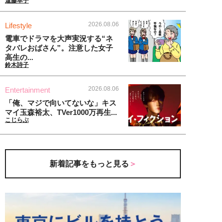
遠藤幸子
2026.08.06
Lifestyle
電車でドラマを大声実況する“ネ
タバレおばさん”。注意した女子
高生の...
鈴木詩子
2026.08.06
Entertainment
「俺、マジで向いてないな」キス
マイ玉森裕太、TVer1000万再生...
こじらぶ
新着記事をもっと見る