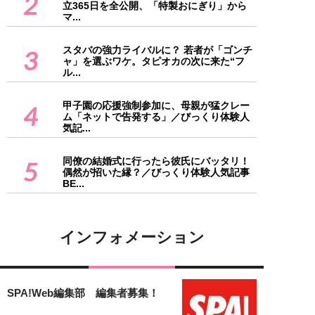
2
立365日を全公開、「特製おにぎり」から
マ...
スタバの強力ライバルに？ 若者が「ゴンチ
3
ャ」を選ぶワケ。タピオカの次に来た“フ
ル...
甲子園の応援強制参加に、母親が猛クレー
4
ム「ネットで告発する」／びっくり体験人
気記...
同僚の結婚式に行ったら彼氏にバッタリ！
5
偶然が招いた縁？／びっくり体験人気記事
BE...
インフォメーション
SPA!Web編集部 編集者募集！