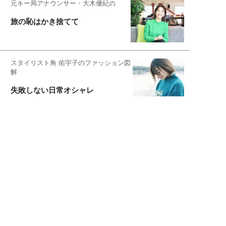
元キー局アナウンサー・大木優紀の
旅の恥はかき捨てて
スタイリスト角 佑宇子のファッション図
解
失敗しない日常オシャレ
元『渡鬼』子役・宇野なおみの
話そ、お茶しよっ元気出そ
宇垣美里が映画への想いを綴る
宇垣美里の沼落ちシネマ