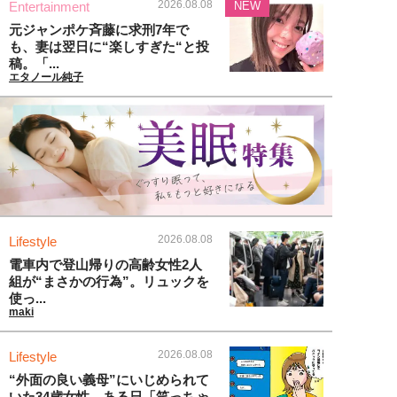
2026.08.08
Entertainment
NEW
元ジャンポケ斉藤に求刑7年で
も、妻は翌日に“楽しすぎた“と投
稿。「...
エタノール純子
2026.08.08
Lifestyle
電車内で登山帰りの高齢女性2人
組が“まさかの行為”。リュックを
使っ...
maki
2026.08.08
Lifestyle
“外面の良い義母”にいじめられて
いた34歳女性。ある日「笑っちゃ