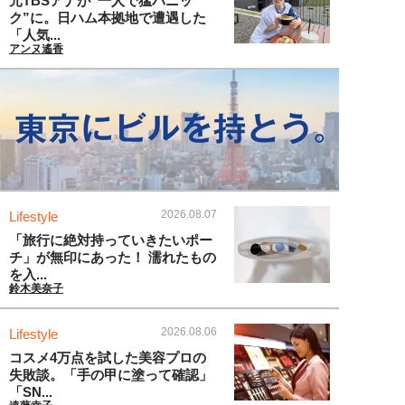
元TBSアナが“一人で猛パニッ
ク”に。日ハム本拠地で遭遇した
「人気...
アンヌ遙香
2026.08.07
Lifestyle
「旅行に絶対持っていきたいポー
チ」が無印にあった！ 濡れたもの
を入...
鈴木美奈子
2026.08.06
Lifestyle
コスメ4万点を試した美容プロの
失敗談。「手の甲に塗って確認」
「SN...