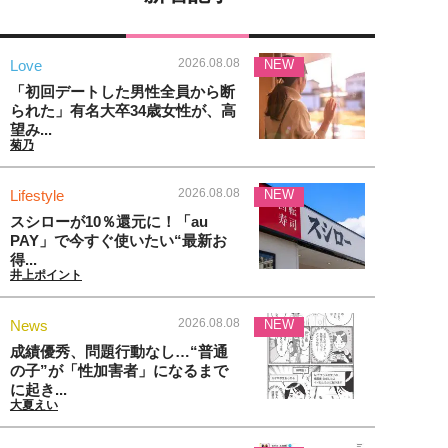
2026.08.08
Love
NEW
「初回デートした男性全員から断
られた」有名大卒34歳女性が、高
望み...
菊乃
2026.08.08
Lifestyle
NEW
スシローが10％還元に！「au
PAY」で今すぐ使いたい“最新お
得...
井上ポイント
2026.08.08
News
NEW
成績優秀、問題行動なし…“普通
の子”が「性加害者」になるまで
に起き...
大夏えい