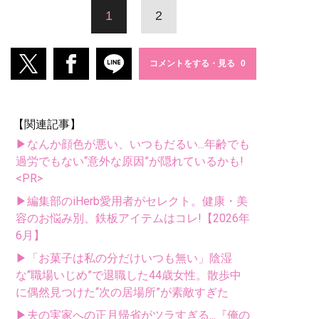
1
2
コメントをする・見る
【関連記事】
▶なんか顔色が悪い、いつもだるい...年齢でも
過労でもない“意外な原因”が隠れているかも!
<PR>
▶編集部のiHerb愛用者がセレクト。健康・美
容のお悩み別、鉄板アイテムはコレ!【2026年
6月】
▶「お菓子は私の分だけいつも無い」陰湿
な“職場いじめ”で退職した44歳女性。散歩中
に偶然見つけた“次の居場所”が素敵すぎた
▶夫の実家への正月帰省がツラすぎる...『俺の