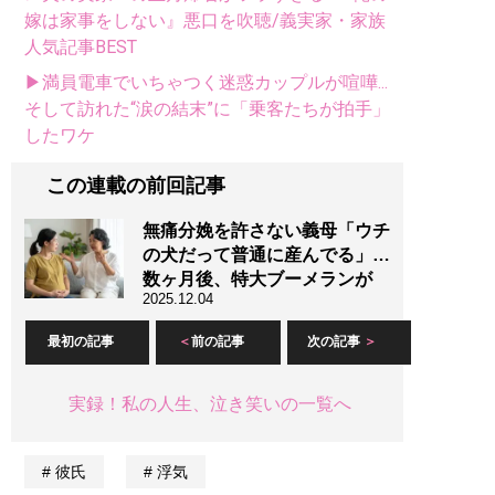
嫁は家事をしない』悪口を吹聴/義実家・家族
人気記事BEST
▶満員電車でいちゃつく迷惑カップルが喧嘩...
そして訪れた“涙の結末”に「乗客たちが拍手」
したワケ
この連載の前回記事
無痛分娩を許さない義母「ウチ
の犬だって普通に産んでる」…
数ヶ月後、特大ブーメランが
2025.12.04
最初の記事
前の記事
次の記事
実録！私の人生、泣き笑いの一覧へ
彼氏
浮気