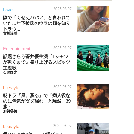
2026.08.07
Love
陰で「くせえババア」と言われて
いた…年下彼氏のウラの顔を知り
トラウ...
古川諭香
2026.08.07
Entertainment
話題さらう蒼井優主演『Tシャツ
が乾くまで』盛り上げるスピッツ
主題歌...
石黒隆之
2026.08.07
Lifestyle
朝ドラ『風、薫る』で「病人役な
のに色気がダダ漏れ」と騒然。39
歳・...
加賀谷健
2026.08.07
Lifestyle