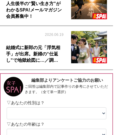
人生後半の“賢い生き方”が
わかるSPA!メールマガジン
会員募集中！
2026.06.19
結婚式に新郎の元「浮気相
手」が出席。新婦の“仕返
し”で地獄絵図に…／調…