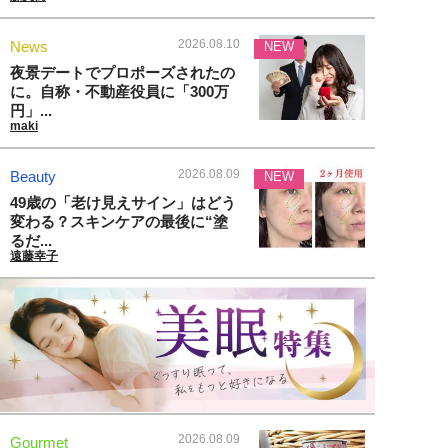
2026.08.10
News
NEW
夜景デートでプロポーズされたの
に。自称・不動産役員に「300万
円」...
maki
2026.08.09
Beauty
NEW
49歳の「老け見えサイン」はどう
変わる？スキンケアの最後に“塗
るだ...
遠藤幸子
2026.08.09
Gourmet