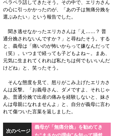
ペラペラ話してきたそう。その中で、エリカさん
の心に引っかかったのが、「あの子は無痛分娩を
選ぶみたい」という報告でした。
聞き逃せなかったエリカさんは「え……？ 普
通分娩されないんですか？」と尋ねたそう。する
と、義母は「痛いのが怖いからって嫌なんだって
（笑）。いつまで経っても子どもよね～。まあ、
元気に生まれてくれれば私たちは何でもいいんだ
けどね」と、笑ったそう。
そんな態度を見て、怒りがこみ上げたエリカさ
んは反撃。「お義母さん、ダメですよ、それじゃ
あ。普通分娩で出産の痛みを経験しないと、妹さ
んは母親になれませんよ」と、自分が義母に言わ
れて傷ついた言葉を返しました。
義母が「無痛分娩」を勧めてき
次のページ
た“まさかの理由”を知って唖然…