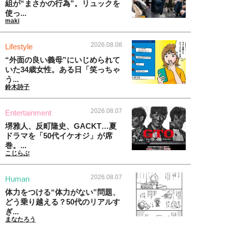
組が“まさかの行為”。リュックを
使っ...
maki
2026.08.08
Lifestyle
“外面の良い義母”にいじめられて
いた34歳女性。ある日「笑っちゃ
う...
鈴木詩子
2026.08.07
Entertainment
堺雅人、反町隆史、GACKT…夏
ドラマを「50代イケオジ」が席
巻。...
こじらぶ
2026.08.07
Human
体力をつける“体力がない”問題、
どう乗り越える？50代のリアルす
ぎ...
まなたろう