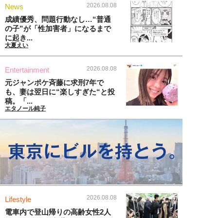
2026.08.08
News
成績優秀、問題行動なし…“普通
の子”が「性加害者」になるまで
に起き...
大夏えい
2026.08.08
Entertainment
元ジャンポケ斉藤に求刑7年で
も、妻は翌日に“楽しすぎた“と投
稿。「...
エタノール純子
2026.08.08
Lifestyle
電車内で登山帰りの高齢女性2人