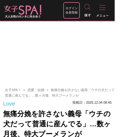
ログイン
会員登録
大人女性のホンネに向き合う
女子SPA！
恋愛・結婚
無痛分娩を許さない義母「ウチの犬だって
普通に産んでる」…数ヶ月後、特大ブーメランが
Love
投稿日：2025.12.04 08:45
無痛分娩を許さない義母「ウチの
犬だって普通に産んでる」…数ヶ
月後、特大ブーメランが