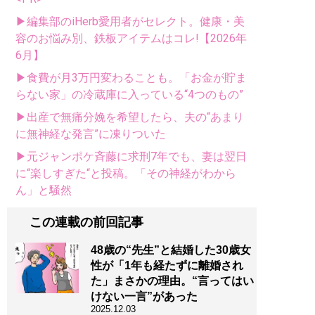
▶編集部のiHerb愛用者がセレクト。健康・美
容のお悩み別、鉄板アイテムはコレ!【2026年
6月】
▶食費が月3万円変わることも。「お金が貯ま
らない家」の冷蔵庫に入っている“4つのもの”
▶出産で無痛分娩を希望したら、夫の“あまり
に無神経な発言”に凍りついた
▶元ジャンポケ斉藤に求刑7年でも、妻は翌日
に“楽しすぎた“と投稿。「その神経がわから
ん」と騒然
この連載の前回記事
48歳の“先生”と結婚した30歳女
性が「1年も経たずに離婚され
た」まさかの理由。“言ってはい
けない一言”があった
2025.12.03