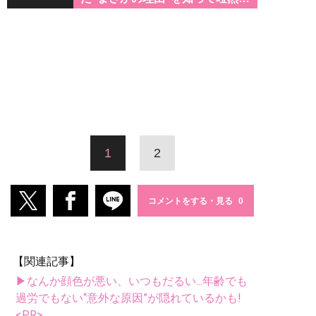
1
2
コメントをする・見る
【関連記事】
▶なんか顔色が悪い、いつもだるい...年齢でも
過労でもない“意外な原因”が隠れているかも!
<PR>