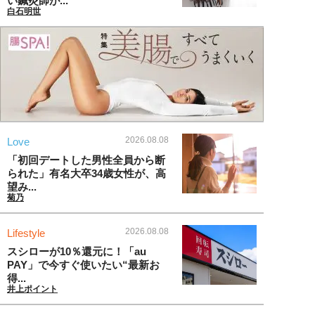
い鍼灸師が...
白石明世
2026.08.08
Love
「初回デートした男性全員から断
られた」有名大卒34歳女性が、高
望み...
菊乃
2026.08.08
Lifestyle
スシローが10％還元に！「au
PAY」で今すぐ使いたい“最新お
得...
井上ポイント