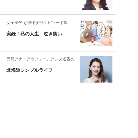
女子SPA!が贈る実話エピソード集
実録！私の人生、泣き笑い
元局アナ・アラフォー、アンヌ遙香の
北海道シンプルライフ
元キー局アナウンサー・大木優紀の
旅の恥はかき捨てて
スタイリスト角 佑宇子のファッション図
解