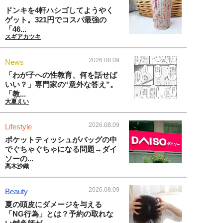
ドンキを4軒ハシゴしてようやく
ゲット。321円でコスパ最強の
「46...
スギアカツキ
2026.08.09
News
「わが子への性教育、何を話せば
いい？」専門家の“意外な答え”。
「教...
大夏えい
2026.08.09
Lifestyle
ポケットティッシュがバッグの中
でぐちゃぐちゃになる問題→ダイ
ソーの...
高木沙織
2026.08.09
Beauty
夏の頭皮にダメージを与える
「NG行為」とは？予約の取れな