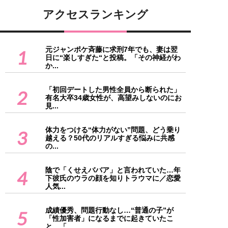
アクセスランキング
元ジャンポケ斉藤に求刑7年でも、妻は翌
1
日に“楽しすぎた“と投稿。「その神経がわ
か...
「初回デートした男性全員から断られた」
2
有名大卒34歳女性が、高望みしないのにお
見...
体力をつける“体力がない”問題、どう乗り
3
越える？50代のリアルすぎる悩みに共感
の...
陰で「くせえババア」と言われていた…年
4
下彼氏のウラの顔を知りトラウマに／恋愛
人気...
成績優秀、問題行動なし…“普通の子”が
5
「性加害者」になるまでに起きていたこ
と。「...