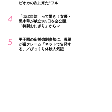
ピオカの次に来た“フル...
4
「ほぼ自炊」って驚き！女優・
黒木華が献立365日を全公開、
「特製おにぎり」からマ...
5
甲子園の応援強制参加に、母親
が猛クレーム「ネットで告発す
る」／びっくり体験人気記...