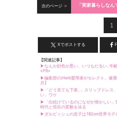
「実家暮らしなん
次のページ
1
Xでポストする
【関連記事】
▶なんか顔色が悪い、いつもだるい...年
<PR>
▶編集部のiHerb愛用者がセレクト。健
月】
▶「どう見ても下着...」スリップドレ
い」ワケ
▶「出続けているのになぜか懐かしい」5
時代と現在の変貌を辿る
▶ダルビッシュの息子は182cm世界モデ