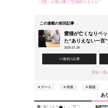
「2世」が受け継ぐ“圧倒的スタイル”
この連載の前回記事
愛猫が亡くなりペッ
た“ありえない一言
2025.07.28
最初の記事
実録！私
デート
同僚
職場
あ