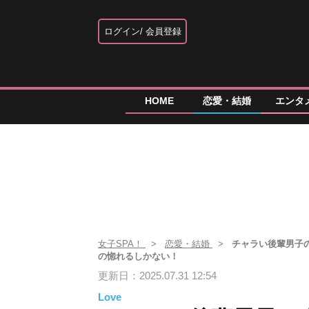
ログイン
会員登録
HOME
恋愛・結婚
エンタ
女子SPA！
恋愛・結婚
チャラい後輩男子
の惚れるしかない！
更新日：2025.07.31 12:54
Love