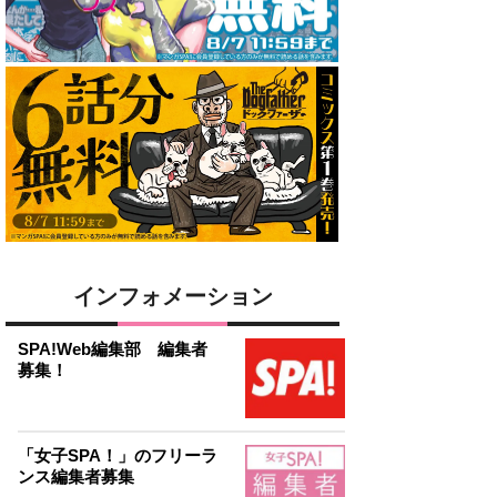
インフォメーション
SPA!Web編集部 編集者
募集！
「女子SPA！」のフリーラ
ンス編集者募集