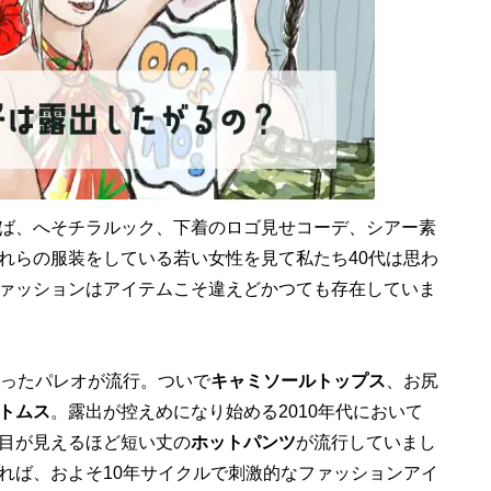
ば、へそチラルック、下着のロゴ見せコーデ、シアー素
れらの服装をしている若い女性を見て私たち40代は思わ
ァッションはアイテムこそ違えどかつても存在していま
ったパレオが流行。ついで
キャミソールトップス
、お尻
トムス
。露出が控えめになり始める2010年代において
目が見えるほど短い丈の
ホットパンツ
が流行していまし
れば、およそ10年サイクルで刺激的なファッションアイ