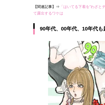
【関連記事】⇒
「はいてる下着を“わざと
て露出するワケは
90年代、00年代、10年