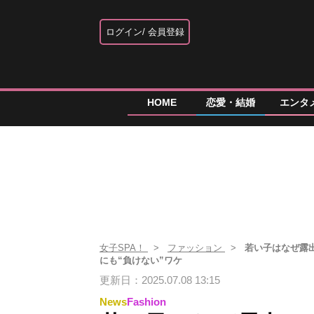
ログイン
会員登録
HOME
恋愛・結婚
エンタ
女子SPA！
ファッション
若い子はなぜ露
にも“負けない”ワケ
更新日：2025.07.08 13:15
News
Fashion