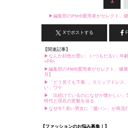
1
▶編集部のiHerb愛用者がセレクト
Xでポストする
【関連記事】
▶なんか顔色が悪い、いつもだるい...年
<PR>
▶編集部のiHerb愛用者がセレクト。健
月】
▶「どう見ても下着...」スリップドレ
い」ワケ
▶「出続けているのになぜか懐かしい」5
時代と現在の変貌を辿る
▶なぜ今? 若い男女に「腰パン」が再流
【ファッションのお悩み募集！】