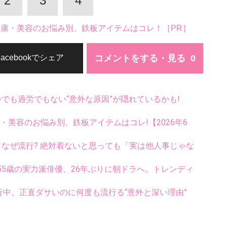
2
3
4
。健康・美容のお悩み別、鉄板アイテムはコレ！［PR］
コメントをする・見る
Facebookでシェア
齢でも過労でもない“意外な原因”が隠れているかも!
康・美容のお悩み別、鉄板アイテムはコレ!【2026年6
ス、なぜ流行? 絶対着ないと思っても「実は他人事じゃな
5歳の実力派俳優、26年ぶりに朝ドラへ。トレンディ
行中。正直ダサいのに何度も流行る“意外と深い理由”