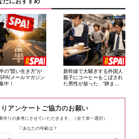
なたにおすすめ
半の“賢い生き方”が
新幹線で大騒ぎする外国人
SPA!メールマガジン
親子にコーヒーをこぼされ
集中！
た男性が放った、“静ま…