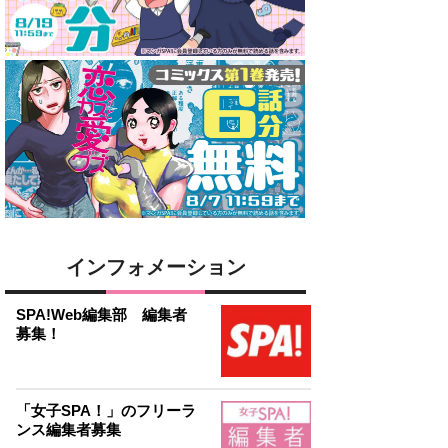
インフォメーション
SPA!Web編集部 編集者
募集！
「女子SPA！」のフリーラ
ンス編集者募集