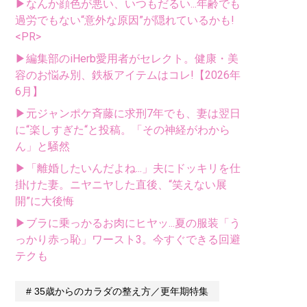
▶なんか顔色が悪い、いつもだるい...年齢でも
過労でもない“意外な原因”が隠れているかも!
<PR>
▶編集部のiHerb愛用者がセレクト。健康・美
容のお悩み別、鉄板アイテムはコレ!【2026年
6月】
▶元ジャンポケ斉藤に求刑7年でも、妻は翌日
に“楽しすぎた“と投稿。「その神経がわから
ん」と騒然
▶「離婚したいんだよね...」夫にドッキリを仕
掛けた妻。ニヤニヤした直後、“笑えない展
開”に大後悔
▶ブラに乗っかるお肉にヒヤッ...夏の服装「う
っかり赤っ恥」ワースト3。今すぐできる回避
テクも
35歳からのカラダの整え方／更年期特集