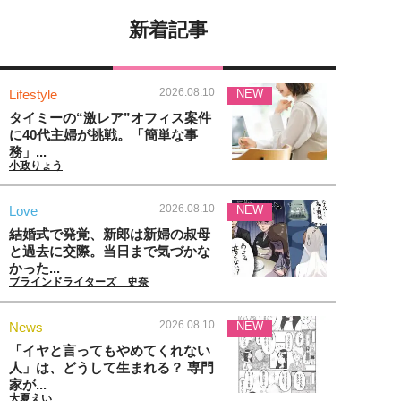
新着記事
2026.08.10
Lifestyle
NEW
タイミーの“激レア”オフィス案件
に40代主婦が挑戦。「簡単な事
務」...
小政りょう
2026.08.10
Love
NEW
結婚式で発覚、新郎は新婦の叔母
と過去に交際。当日まで気づかな
かった...
ブラインドライターズ 史奈
2026.08.10
News
NEW
「イヤと言ってもやめてくれない
人」は、どうして生まれる？ 専門
家が...
大夏えい