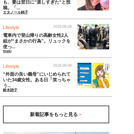
も、妻は翌日に“楽しすぎた“と投
稿。「...
エタノール純子
2026.08.08
Lifestyle
電車内で登山帰りの高齢女性2人
組が“まさかの行為”。リュックを
使っ...
maki
2026.08.08
Lifestyle
“外面の良い義母”にいじめられて
いた34歳女性。ある日「笑っちゃ
う...
鈴木詩子
新着記事をもっと見る