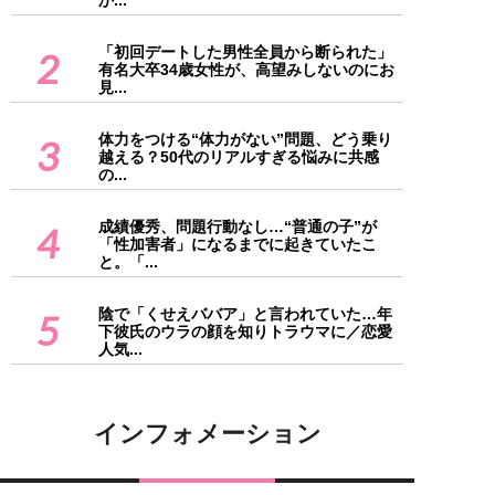
「初回デートした男性全員から断られた」
2
有名大卒34歳女性が、高望みしないのにお
見...
体力をつける“体力がない”問題、どう乗り
3
越える？50代のリアルすぎる悩みに共感
の...
成績優秀、問題行動なし…“普通の子”が
4
「性加害者」になるまでに起きていたこ
と。「...
陰で「くせえババア」と言われていた…年
5
下彼氏のウラの顔を知りトラウマに／恋愛
人気...
インフォメーション