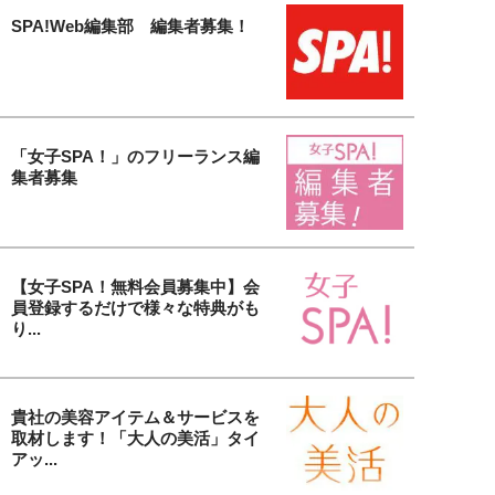
SPA!Web編集部 編集者募集！
「女子SPA！」のフリーランス編
集者募集
【女子SPA！無料会員募集中】会
員登録するだけで様々な特典がも
り...
貴社の美容アイテム＆サービスを
取材します！「大人の美活」タイ
アッ...