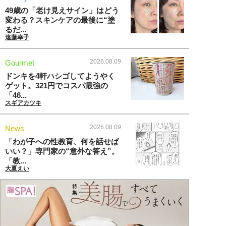
49歳の「老け見えサイン」はどう
変わる？スキンケアの最後に“塗
るだ...
遠藤幸子
2026.08.09
Gourmet
ドンキを4軒ハシゴしてようやく
ゲット。321円でコスパ最強の
「46...
スギアカツキ
2026.08.09
News
「わが子への性教育、何を話せば
いい？」専門家の“意外な答え”。
「教...
大夏えい