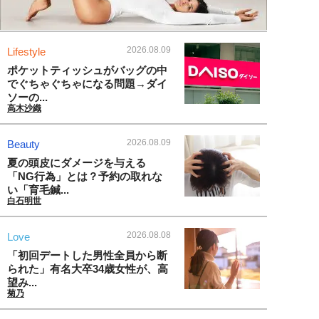
2026.08.09
Lifestyle
ポケットティッシュがバッグの中
でぐちゃぐちゃになる問題→ダイ
ソーの...
高木沙織
2026.08.09
Beauty
夏の頭皮にダメージを与える
「NG行為」とは？予約の取れな
い「育毛鍼...
白石明世
2026.08.08
Love
「初回デートした男性全員から断
られた」有名大卒34歳女性が、高
望み...
菊乃