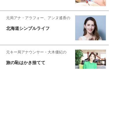
元局アナ・アラフォー、アンヌ遙香の
北海道シンプルライフ
元キー局アナウンサー・大木優紀の
旅の恥はかき捨てて
スタイリスト角 佑宇子のファッション図
解
失敗しない日常オシャレ
元『渡鬼』子役・宇野なおみの