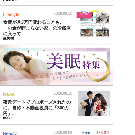
2026.08.10
Lifestyle
NEW
食費が月3万円変わることも。
「お金が貯まらない家」の冷蔵庫
に入って...
森美樹
2026.08.10
News
夜景デートでプロポーズされたの
に。自称・不動産役員に「300万
円」...
maki
2026.08.09
Beauty