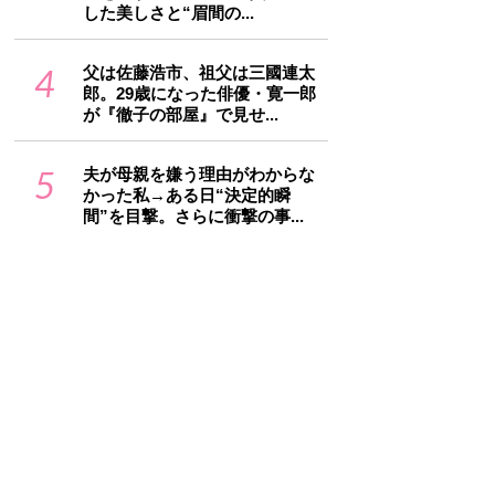
した美しさと“眉間の...
4
父は佐藤浩市、祖父は三國連太
郎。29歳になった俳優・寛一郎
が『徹子の部屋』で見せ...
5
夫が母親を嫌う理由がわからな
かった私→ある日“決定的瞬
間”を目撃。さらに衝撃の事...