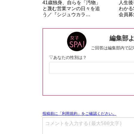
41歳独身、自らを「汚物」
人生後
と蔑む営業マンの日々を追
わかる
う／『シジュウカラ…
会員募