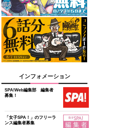
インフォメーション
SPA!Web編集部 編集者
募集！
「女子SPA！」のフリーラ
ンス編集者募集