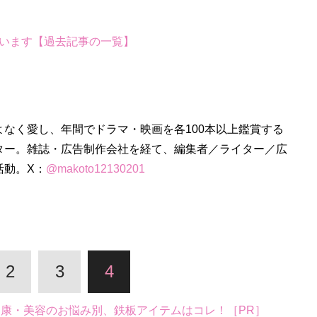
います【過去記事の一覧】
なく愛し、年間でドラマ・映画を各100本以上鑑賞する
ター。雑誌・広告制作会社を経て、編集者／ライター／広
活動。X：
@makoto12130201
2
3
4
。健康・美容のお悩み別、鉄板アイテムはコレ！［PR］