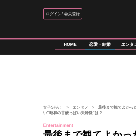
ログイン
会員登録
HOME
恋愛・結婚
エンタ
女子SPA！
エンタメ
最後まで観てよかった
い“昭和の甘酸っぱい夫婦愛”は？
Entertainment
最後まで観てよかっ