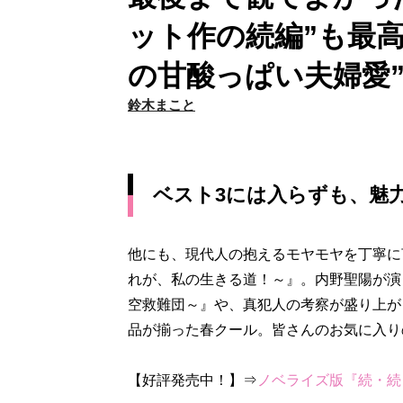
ット作の続編”も最高
の甘酸っぱい夫婦愛
鈴木まこと
ベスト3には入らずも、魅
他にも、現代人の抱えるモヤモヤを丁寧に
れが、私の生きる道！～』。内野聖陽が演
空救難団～』や、真犯人の考察が盛り上が
品が揃った春クール。皆さんのお気に入り
【好評発売中！】⇒
ノベライズ版『続・続