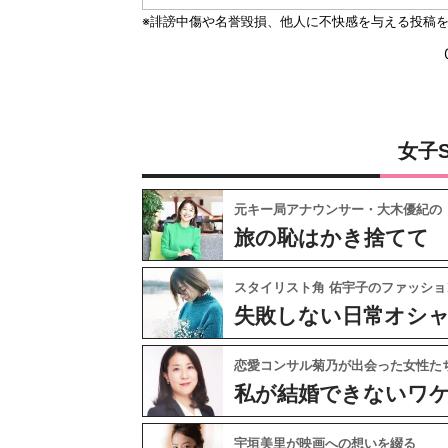
女子
元キー局アナウンサー・大木優紀の
旅の恥はかき捨てて
スタイリスト角 佑宇子のファッショ
失敗しない日常オシ
恋愛コンサル菊乃が出会った女性た
私が結婚できないワ
宇垣美里が映画への想いを綴る