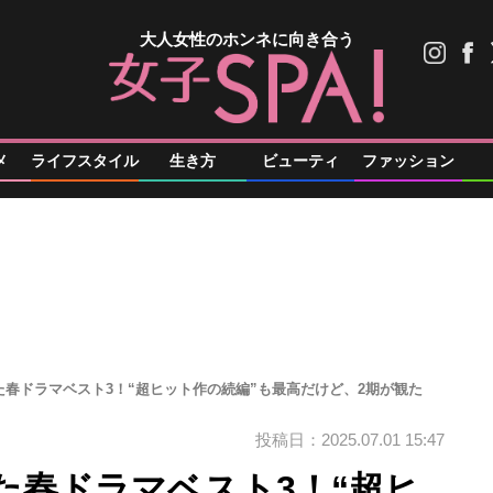
大人女性のホンネに向き合う
メ
ライフスタイル
生き方
ビューティ
ファッション
春ドラマベスト3！“超ヒット作の続編”も最高だけど、2期が観た
投稿日：2025.07.01 15:47
た春ドラマベスト3！“超ヒ