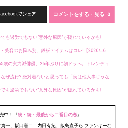
コメントをする・見る
Facebookでシェア
齢でも過労でもない“意外な原因”が隠れているかも!
康・美容のお悩み別、鉄板アイテムはコレ!【2026年6
5歳の実力派俳優、26年ぶりに朝ドラへ。トレンディ
ス、なぜ流行? 絶対着ないと思っても「実は他人事じゃな
齢でも過労でもない“意外な原因”が隠れているかも!
発売中！『
続・続・最後から二番目の恋
』
井貴一、坂口憲二、内田有紀、飯島直子ら ファンキーな