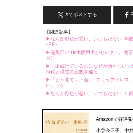
Xでポストする
【関連記事】
▶なんか顔色が悪い、いつもだるい...年
<PR>
▶編集部のiHerb愛用者がセレクト。健
月】
▶「出続けているのになぜか懐かしい」5
時代と現在の変貌を辿る
▶「どう見ても下着...」スリップドレ
い」ワケ
▶なんか顔色が悪い、いつもだるい...年
Amazonで好評
小泉今日子、中