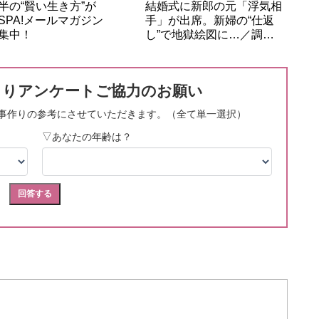
半の“賢い生き方”が
結婚式に新郎の元「浮気相
SPA!メールマガジン
手」が出席。新婦の“仕返
集中！
し”で地獄絵図に…／調…