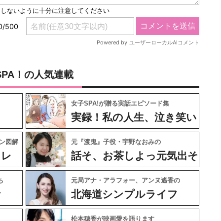
SPA！の人気連載
女子SPA!が贈る実話エピソード集
実録！私の人生、泣き笑い
ン図解
元『渡鬼』子役・宇野なおみの
ャレ
話そ、お茶しよっ元気出そ
ち
元局アナ・アラフォー、アンヌ遙香の
ケ
北海道シンプルライフ
松本穂香が映画愛を語ります