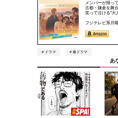
メンバーが帰っ
古都・鎌倉を舞
笑って泣ける“大
フジテレビ系月
ドラマ
春ドラマ
あ