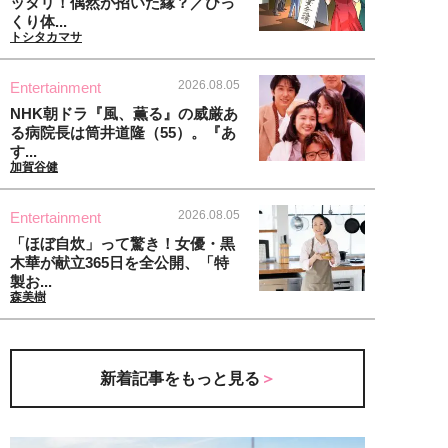
ッタリ！偶然が招いた縁？／びっ
くり体...
トシタカマサ
2026.08.05
Entertainment
NHK朝ドラ『風、薫る』の威厳あ
る病院長は筒井道隆（55）。『あ
す...
加賀谷健
2026.08.05
Entertainment
「ほぼ自炊」って驚き！女優・黒
木華が献立365日を全公開、「特
製お...
森美樹
新着記事をもっと見る