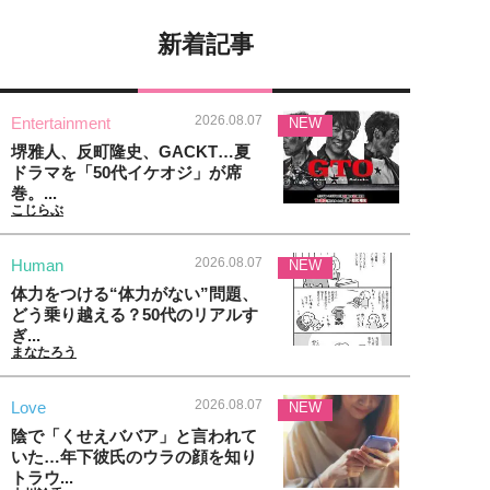
新着記事
2026.08.07
Entertainment
NEW
堺雅人、反町隆史、GACKT…夏
ドラマを「50代イケオジ」が席
巻。...
こじらぶ
2026.08.07
Human
NEW
体力をつける“体力がない”問題、
どう乗り越える？50代のリアルす
ぎ...
まなたろう
2026.08.07
Love
NEW
陰で「くせえババア」と言われて
いた…年下彼氏のウラの顔を知り
トラウ...