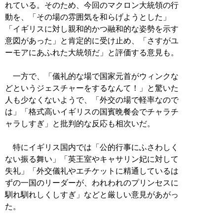
れている。そのため、今回のマクロン大統領の行
動を、「その場の雰囲気を和らげようとした」
「イギリスに対し親和的かつ融和的な姿勢を示す
意図があった」と肯定的に受け止め、「さすがユ
ーモアにあふれた大統領だ」と評価する意見も。
一方で、「儀礼的な場で国家元首がウィンクな
どというジェスチャーをするなんて！」と驚いた
人も少なくないようで、「外交の場で軽率なので
は」「格式高いイギリスの国賓晩餐会でチャラチ
ャラしすぎ」と批判的な反応も相次いだ。
特にイギリス国内では「公的行事にふさわしく
ない振る舞い」「英王室やキャサリン妃に対して
失礼」「外交儀礼やエチケットに精通しているは
ずの一国のリーダーが、われわれのプリンセスに
馴れ馴れしくしすぎ」などと厳しい意見があがっ
た。