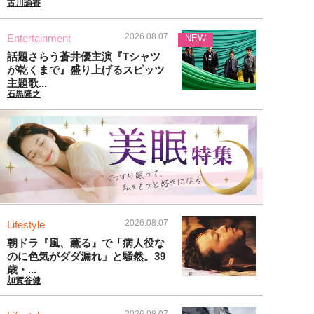
古川諭香
2026.08.07
Entertainment
NEW
話題さらう蒼井優主演『Tシャツ
が乾くまで』盛り上げるスピッツ
主題歌...
石黒隆之
2026.08.07
Lifestyle
朝ドラ『風、薫る』で「病人役な
のに色気がダダ漏れ」と騒然。39
歳・...
加賀谷健
2026.08.07