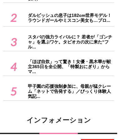
2
ダルビッシュの息子は182cm世界モデル！
ラウンドガールやミスコン美女も…プロ...
スタバの強力ライバルに？ 若者が「ゴンチ
3
ャ」を選ぶワケ。タピオカの次に来た“フ
ル...
「ほぼ自炊」って驚き！女優・黒木華が献
4
立365日を全公開、「特製おにぎり」から
マ...
甲子園の応援強制参加に、母親が猛クレー
5
ム「ネットで告発する」／びっくり体験人
気記...
インフォメーション