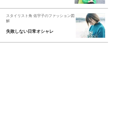
スタイリスト角 佑宇子のファッション図
解
失敗しない日常オシャレ
元『渡鬼』子役・宇野なおみの
話そ、お茶しよっ元気出そ
恋愛コンサル菊乃が出会った女性たち
私が結婚できないワケ
宇垣美里が映画への想いを綴る
宇垣美里の沼落ちシネマ