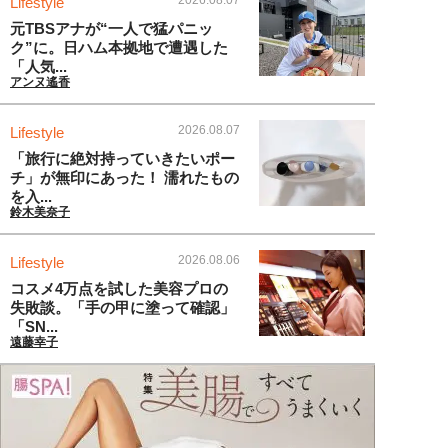
Lifestyle
元TBSアナが“一人で猛パニッ
ク”に。日ハム本拠地で遭遇した
「人気...
アンヌ遙香
2026.08.07
Lifestyle
「旅行に絶対持っていきたいポー
チ」が無印にあった！ 濡れたもの
を入...
鈴木美奈子
2026.08.06
Lifestyle
コスメ4万点を試した美容プロの
失敗談。「手の甲に塗って確認」
「SN...
遠藤幸子