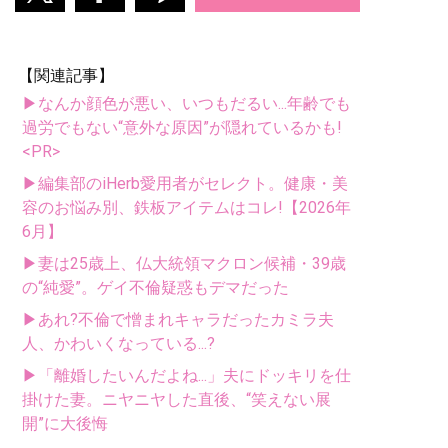
【関連記事】
▶なんか顔色が悪い、いつもだるい...年齢でも
過労でもない“意外な原因”が隠れているかも!
<PR>
▶編集部のiHerb愛用者がセレクト。健康・美
容のお悩み別、鉄板アイテムはコレ!【2026年
6月】
▶妻は25歳上、仏大統領マクロン候補・39歳
の“純愛”。ゲイ不倫疑惑もデマだった
▶あれ?不倫で憎まれキャラだったカミラ夫
人、かわいくなっている...?
▶「離婚したいんだよね...」夫にドッキリを仕
掛けた妻。ニヤニヤした直後、“笑えない展
開”に大後悔