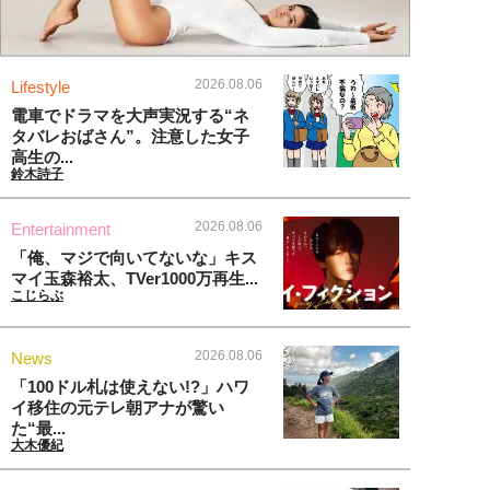
2026.08.06
Lifestyle
電車でドラマを大声実況する“ネ
タバレおばさん”。注意した女子
高生の...
鈴木詩子
2026.08.06
Entertainment
「俺、マジで向いてないな」キス
マイ玉森裕太、TVer1000万再生...
こじらぶ
2026.08.06
News
「100ドル札は使えない!?」ハワ
イ移住の元テレ朝アナが驚い
た“最...
大木優紀