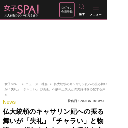
ログイン
会員登録
大人女性のホンネに向き合う
女子SPA！
ニュース・社会
仏大統領のキャサリン妃への振る舞い
が「失礼」「チャラい」と物議。25歳年上夫人との夫婦仲を心配する声
も
News
投稿日：2025.07.18 08:44
仏大統領のキャサリン妃への振る
舞いが「失礼」「チャラい」と物