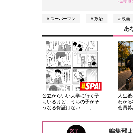
北海道
スーパーマン
政治
映画
あ
公立からいい大学に行く子
人生後
もいるけど、うちの子がそ
わかる
うなる保証はない――。…
会員募