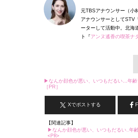
元TBSアナウンサー（小
アナウンサーとしてSTV
ーターして活動中。北海
ト『
アンヌ遙香の喫茶ナ
▶なんか顔色が悪い、いつもだるい…年齢
［PR］
Xでポストする
【関連記事】
▶なんか顔色が悪い、いつもだるい...年
<PR>