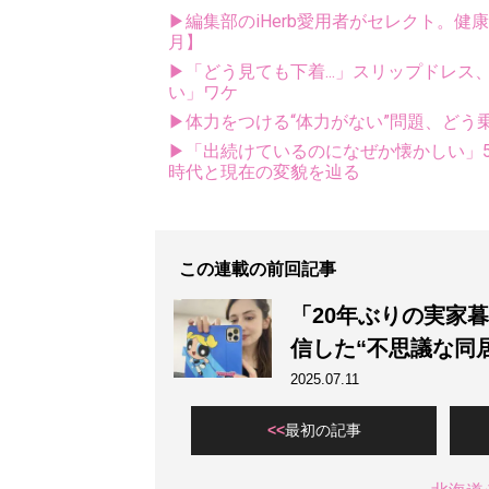
▶編集部のiHerb愛用者がセレクト。健
月】
▶「どう見ても下着...」スリップドレ
い」ワケ
▶体力をつける“体力がない”問題、どう
▶「出続けているのになぜか懐かしい」5
時代と現在の変貌を辿る
この連載の前回記事
「20年ぶりの実家
信した“不思議な同
2025.07.11
最初の記事