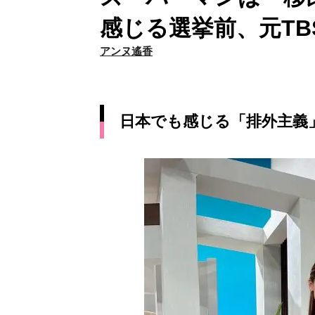
感じる選挙前、元T
アンヌ遙香
日本でも感じる「排外主義