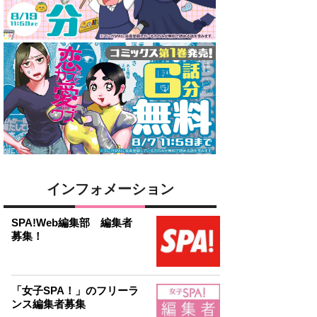
インフォメーション
SPA!Web編集部 編集者
募集！
「女子SPA！」のフリーラ
ンス編集者募集