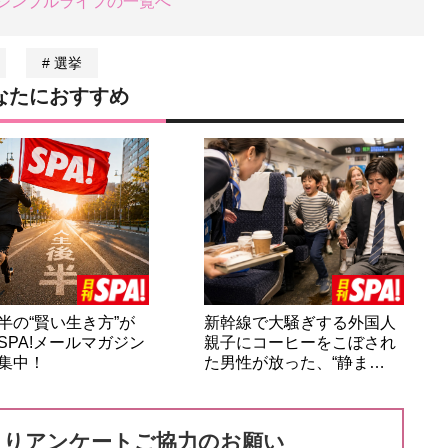
シンプルライフの一覧へ
選挙
なたにおすすめ
半の“賢い生き方”が
新幹線で大騒ぎする外国人
SPA!メールマガジン
親子にコーヒーをこぼされ
集中！
た男性が放った、“静ま…