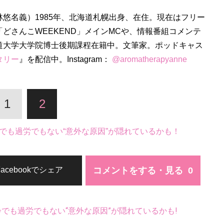
林悠名義）1985年、北海道札幌出身、在住。現在はフリー
「どさんこWEEKEND」メインMCや、情報番組コメンテ
道大学大学院博士後期課程在籍中。文筆家。ポッドキャス
タリー
』を配信中。Instagram：
@aromatherapyanne
1
2
でも過労でもない“意外な原因”が隠れているかも！
コメントをする・見る
Facebookでシェア
齢でも過労でもない“意外な原因”が隠れているかも!