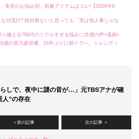
康・美容のお悩み別、鉄板アイテムはコレ!【2026年6
ス、なぜ流行? 絶対着ないと思っても「実は他人事じゃな
乗り越える?50代のリアルすぎる悩みに共感の声<漫画>
5歳の実力派俳優、26年ぶりに朝ドラへ。トレンディ
暮らしで、夜中に謎の音が…」元TBSアナが確
居人”の存在
前の記事
次の記事