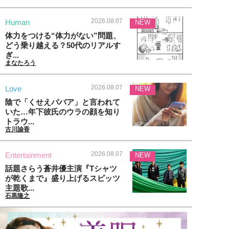
2026.08.07
Human
NEW
体力をつける“体力がない”問題、
どう乗り越える？50代のリアルす
ぎ...
まなたろう
2026.08.07
Love
NEW
陰で「くせえババア」と言われて
いた…年下彼氏のウラの顔を知り
トラウ...
古川諭香
2026.08.07
Entertainment
NEW
話題さらう蒼井優主演『Tシャツ
が乾くまで』盛り上げるスピッツ
主題歌...
石黒隆之