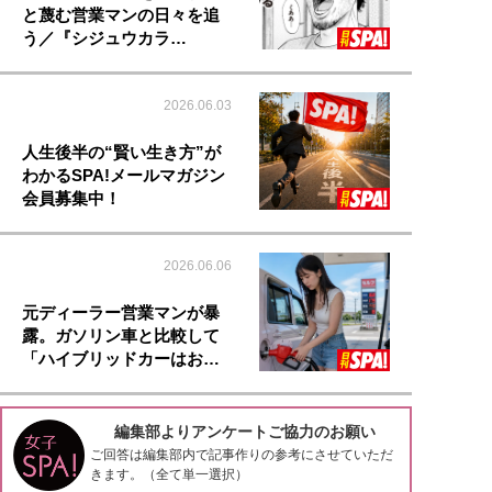
と蔑む営業マンの日々を追
う／『シジュウカラ…
2026.06.03
人生後半の“賢い生き方”が
わかるSPA!メールマガジン
会員募集中！
2026.06.06
元ディーラー営業マンが暴
露。ガソリン車と比較して
「ハイブリッドカーはお…