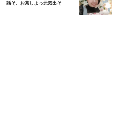
話そ、お茶しよっ元気出そ
恋愛コンサル菊乃が出会った女性たち
私が結婚できないワケ
宇垣美里が映画への想いを綴る
宇垣美里の沼落ちシネマ
松本穂香が映画愛を語ります
銀幕ロンリーガール
猫バカライターがおくる