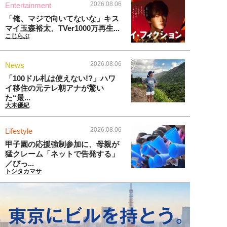
2026.08.06
Entertainment
「俺、マジで向いてないな」キス
マイ玉森裕太、TVer1000万再生...
こじらぶ
2026.08.06
News
「100ドル札は使えない!?」ハワ
イ移住の元テレ朝アナが驚い
た“最...
大木優紀
2026.08.06
Lifestyle
甲子園の応援強制参加に、母親が
猛クレーム「ネットで告発する」
／びっ...
トシタカマサ