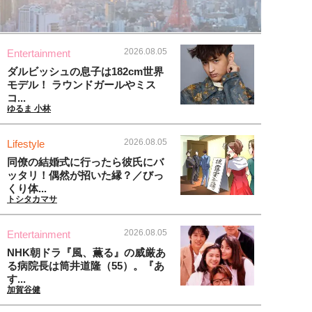
2026.08.05
Entertainment
ダルビッシュの息子は182cm世界
モデル！ ラウンドガールやミス
コ...
ゆるま 小林
2026.08.05
Lifestyle
同僚の結婚式に行ったら彼氏にバ
ッタリ！偶然が招いた縁？／びっ
くり体...
トシタカマサ
2026.08.05
Entertainment
NHK朝ドラ『風、薫る』の威厳あ
る病院長は筒井道隆（55）。『あ
す...
加賀谷健