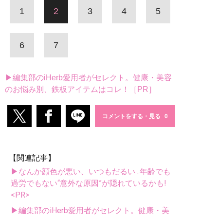
1
2
3
4
5
6
7
▶編集部のiHerb愛用者がセレクト。健康・美容
のお悩み別、鉄板アイテムはコレ！［PR］
コメントをする・見る
【関連記事】
▶なんか顔色が悪い、いつもだるい...年齢でも
過労でもない“意外な原因”が隠れているかも!
<PR>
▶編集部のiHerb愛用者がセレクト。健康・美