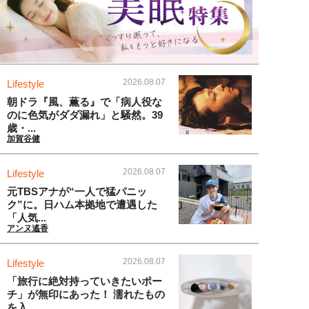
2026.08.07
Lifestyle
朝ドラ『風、薫る』で「病人役な
のに色気がダダ漏れ」と騒然。39
歳・...
加賀谷健
2026.08.07
Lifestyle
元TBSアナが“一人で猛パニッ
ク”に。日ハム本拠地で遭遇した
「人気...
アンヌ遙香
2026.08.07
Lifestyle
「旅行に絶対持っていきたいポー
チ」が無印にあった！ 濡れたもの
を入...