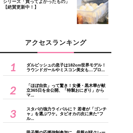
シリーズ「買ってよかったもの」
【絶賛更新中！】
アクセスランキング
1
ダルビッシュの息子は182cm世界モデル！
ラウンドガールやミスコン美女も…プロ...
「ほぼ自炊」って驚き！女優・黒木華が献
2
立365日を全公開、「特製おにぎり」から
マ...
スタバの強力ライバルに？ 若者が「ゴンチ
3
ャ」を選ぶワケ。タピオカの次に来た“フ
ル...
甲子園の応援強制参加に、母親が猛クレー