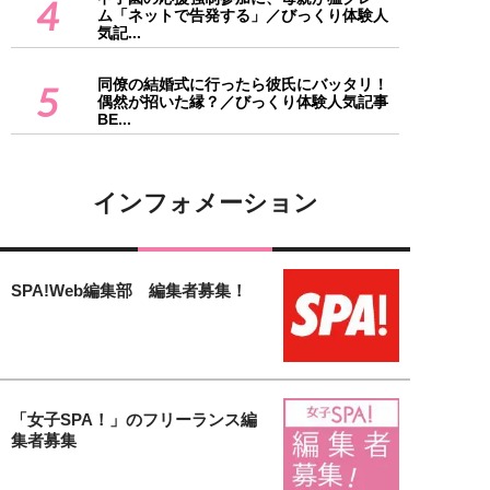
4
ム「ネットで告発する」／びっくり体験人
気記...
同僚の結婚式に行ったら彼氏にバッタリ！
5
偶然が招いた縁？／びっくり体験人気記事
BE...
インフォメーション
SPA!Web編集部 編集者募集！
「女子SPA！」のフリーランス編
集者募集