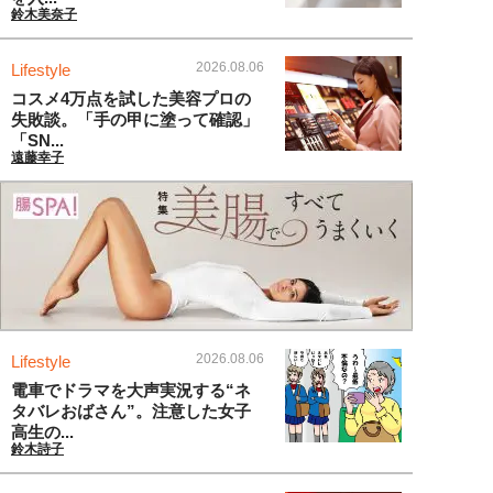
鈴木美奈子
2026.08.06
Lifestyle
コスメ4万点を試した美容プロの
失敗談。「手の甲に塗って確認」
「SN...
遠藤幸子
2026.08.06
Lifestyle
電車でドラマを大声実況する“ネ
タバレおばさん”。注意した女子
高生の...
鈴木詩子