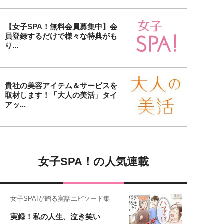
【女子SPA！無料会員募集中】会
員登録するだけで様々な特典がも
り...
貴社の美容アイテム＆サービスを
取材します！「大人の美活」タイ
アッ...
女子SPA！の人気連載
女子SPA!が贈る実話エピソード集
実録！私の人生、泣き笑い