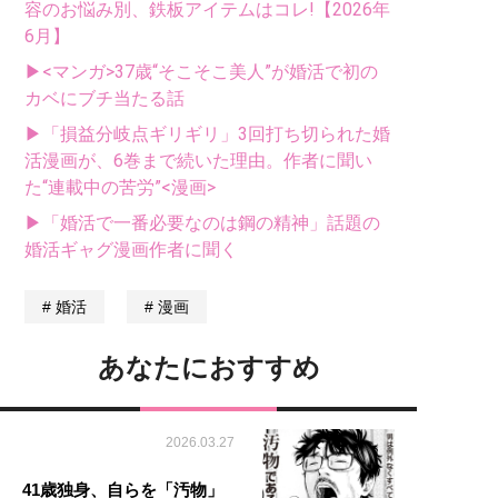
容のお悩み別、鉄板アイテムはコレ!【2026年
6月】
▶<マンガ>37歳“そこそこ美人”が婚活で初の
カベにブチ当たる話
▶「損益分岐点ギリギリ」3回打ち切られた婚
活漫画が、6巻まで続いた理由。作者に聞い
た“連載中の苦労”<漫画>
▶「婚活で一番必要なのは鋼の精神」話題の
婚活ギャグ漫画作者に聞く
婚活
漫画
あなたにおすすめ
2026.03.27
41歳独身、自らを「汚物」