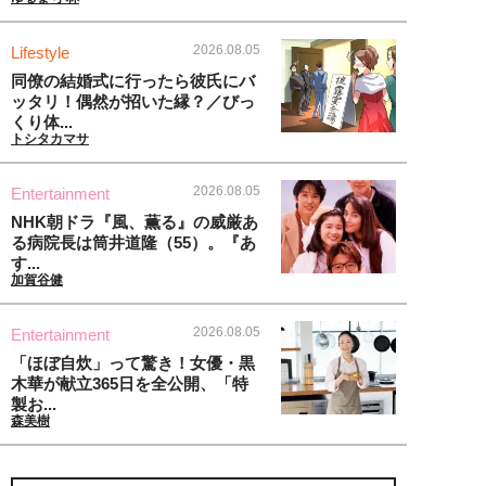
2026.08.05
Lifestyle
同僚の結婚式に行ったら彼氏にバ
ッタリ！偶然が招いた縁？／びっ
くり体...
トシタカマサ
2026.08.05
Entertainment
NHK朝ドラ『風、薫る』の威厳あ
る病院長は筒井道隆（55）。『あ
す...
加賀谷健
2026.08.05
Entertainment
「ほぼ自炊」って驚き！女優・黒
木華が献立365日を全公開、「特
製お...
森美樹