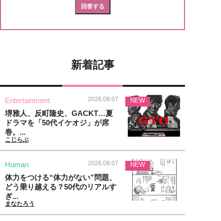
新着記事
2026.08.07
Entertainment
NEW
堺雅人、反町隆史、GACKT…夏
ドラマを「50代イケオジ」が席
巻。...
こじらぶ
2026.08.07
Human
NEW
体力をつける“体力がない”問題、
どう乗り越える？50代のリアルす
ぎ...
まなたろう