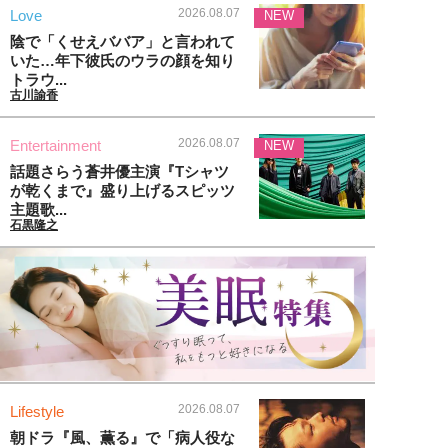
2026.08.07
Love
NEW
陰で「くせえババア」と言われて
いた…年下彼氏のウラの顔を知り
トラウ...
古川諭香
2026.08.07
Entertainment
NEW
話題さらう蒼井優主演『Tシャツ
が乾くまで』盛り上げるスピッツ
主題歌...
石黒隆之
2026.08.07
Lifestyle
朝ドラ『風、薫る』で「病人役な