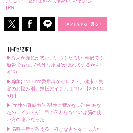
労でもない“意外な原因”が隠れているかも！
［PR］
コメントをする・見る
【関連記事】
▶なんか顔色が悪い、いつもだるい...年齢でも
過労でもない“意外な原因”が隠れているかも!
<PR>
▶編集部のiHerb愛用者がセレクト。健康・美
容のお悩み別、鉄板アイテムはコレ!【2026年
6月】
▶“女性の直感力”が男性に響かない理由 あな
たのアイデアが上司に伝わらないのは脳の使
い方の違いだった
▶脳科学者が教える「好きな男性を手に入れ