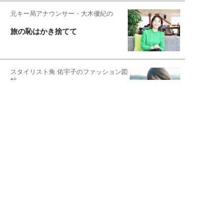
元キー局アナウンサー・大木優紀の
旅の恥はかき捨てて
スタイリスト角 佑宇子のファッション図
解
失敗しない日常オシャレ
元『渡鬼』子役・宇野なおみの
話そ、お茶しよっ元気出そ
恋愛コンサル菊乃が出会った女性たち
私が結婚できないワケ