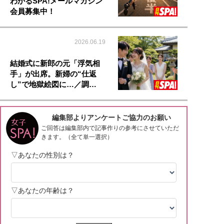
わかるSPA!メールマガジン
会員募集中！
2026.06.19
結婚式に新郎の元「浮気相
手」が出席。新婦の“仕返
し”で地獄絵図に…／調…