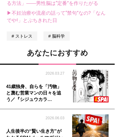
る方法」――男性脳は“定番”を作りたがる
▶不妊治療や流産の話って“禁句”なの?「なん
でや!」とぶちきれた日
ストレス
脳科学
あなたにおすすめ
2026.03.27
41歳独身、自らを「汚物」
と蔑む営業マンの日々を追
う／『シジュウカラ…
2026.06.03
人生後半の“賢い生き方”が