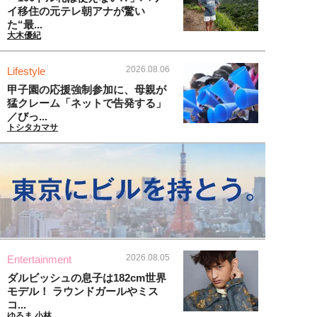
イ移住の元テレ朝アナが驚い
た“最...
大木優紀
2026.08.06
Lifestyle
甲子園の応援強制参加に、母親が
猛クレーム「ネットで告発する」
／びっ...
トシタカマサ
2026.08.05
Entertainment
ダルビッシュの息子は182cm世界
モデル！ ラウンドガールやミス
コ...
ゆるま 小林