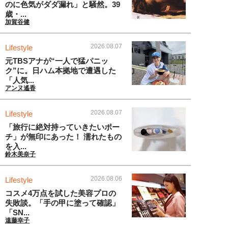
のに色気がダダ漏れ」と騒然。39
歳・...
加賀谷健
2026.08.07
Lifestyle
元TBSアナが“一人で猛パニッ
ク”に。日ハム本拠地で遭遇した
「人気...
アンヌ遙香
2026.08.07
Lifestyle
「旅行に絶対持っていきたいポー
チ」が無印にあった！ 濡れたもの
を入...
鈴木美奈子
2026.08.06
Lifestyle
コスメ4万点を試した美容プロの
失敗談。「手の甲に塗って確認」
「SN...
遠藤幸子