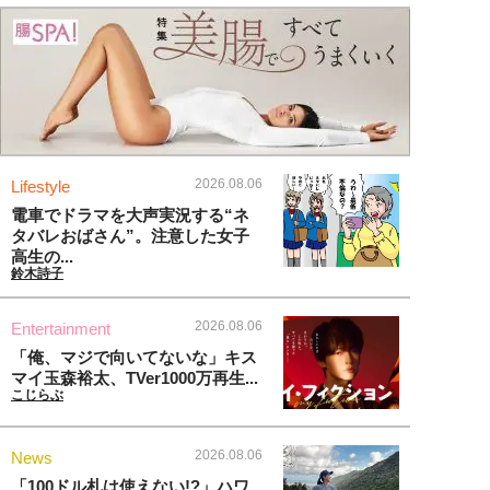
2026.08.06
Lifestyle
電車でドラマを大声実況する“ネ
タバレおばさん”。注意した女子
高生の...
鈴木詩子
2026.08.06
Entertainment
「俺、マジで向いてないな」キス
マイ玉森裕太、TVer1000万再生...
こじらぶ
2026.08.06
News
「100ドル札は使えない!?」ハワ