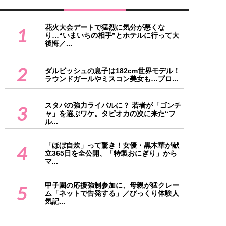
花火大会デートで猛烈に気分が悪くな
1
り…“いまいちの相手”とホテルに行って大
後悔／...
2
ダルビッシュの息子は182cm世界モデル！
ラウンドガールやミスコン美女も…プロ...
スタバの強力ライバルに？ 若者が「ゴンチ
3
ャ」を選ぶワケ。タピオカの次に来た“フ
ル...
「ほぼ自炊」って驚き！女優・黒木華が献
4
立365日を全公開、「特製おにぎり」から
マ...
甲子園の応援強制参加に、母親が猛クレー
5
ム「ネットで告発する」／びっくり体験人
気記...