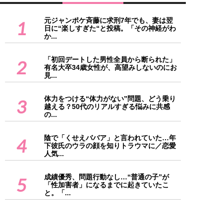
元ジャンポケ斉藤に求刑7年でも、妻は翌
1
日に“楽しすぎた“と投稿。「その神経がわ
か...
「初回デートした男性全員から断られた」
2
有名大卒34歳女性が、高望みしないのにお
見...
体力をつける“体力がない”問題、どう乗り
3
越える？50代のリアルすぎる悩みに共感
の...
陰で「くせえババア」と言われていた…年
4
下彼氏のウラの顔を知りトラウマに／恋愛
人気...
成績優秀、問題行動なし…“普通の子”が
5
「性加害者」になるまでに起きていたこ
と。「...