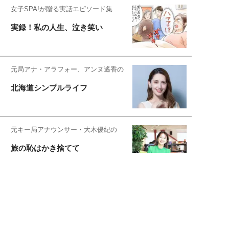
女子SPA!が贈る実話エピソード集
実録！私の人生、泣き笑い
元局アナ・アラフォー、アンヌ遙香の
北海道シンプルライフ
元キー局アナウンサー・大木優紀の
旅の恥はかき捨てて
スタイリスト角 佑宇子のファッション図
解
失敗しない日常オシャレ