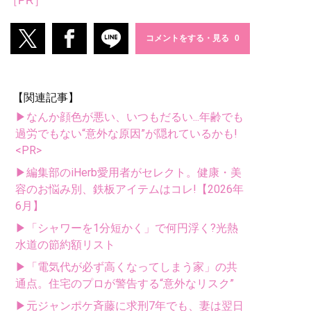
［PR］
コメントをする・見る
【関連記事】
▶なんか顔色が悪い、いつもだるい...年齢でも
過労でもない“意外な原因”が隠れているかも!
<PR>
▶編集部のiHerb愛用者がセレクト。健康・美
容のお悩み別、鉄板アイテムはコレ!【2026年
6月】
▶「シャワーを1分短かく」で何円浮く?光熱
水道の節約額リスト
▶「電気代が必ず高くなってしまう家」の共
通点。住宅のプロが警告する“意外なリスク”
▶元ジャンポケ斉藤に求刑7年でも、妻は翌日