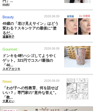
円」...
maki
2026.08.09
Beauty
49歳の「老け見えサイン」はどう
変わる？スキンケアの最後に“塗
るだ...
遠藤幸子
2026.08.09
Gourmet
ドンキを4軒ハシゴしてようやく
ゲット。321円でコスパ最強の
「46...
スギアカツキ
2026.08.09
News
「わが子への性教育、何を話せば
いい？」専門家の“意外な答え”。
「教...
大夏えい