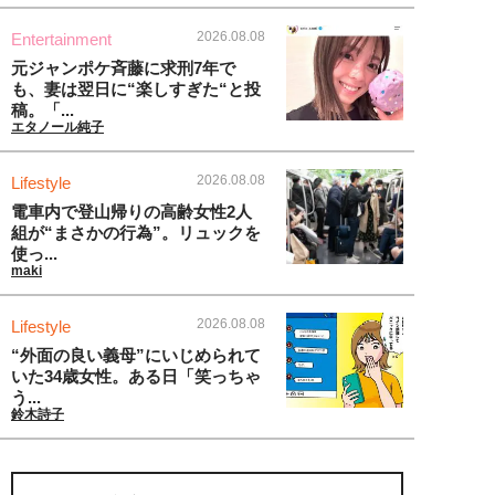
2026.08.08
Entertainment
元ジャンポケ斉藤に求刑7年で
も、妻は翌日に“楽しすぎた“と投
稿。「...
エタノール純子
2026.08.08
Lifestyle
電車内で登山帰りの高齢女性2人
組が“まさかの行為”。リュックを
使っ...
maki
2026.08.08
Lifestyle
“外面の良い義母”にいじめられて
いた34歳女性。ある日「笑っちゃ
う...
鈴木詩子