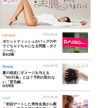
2026.08.09
Lifestyle
ポケットティッシュがバッグの中
でぐちゃぐちゃになる問題→ダイ
ソーの...
高木沙織
2026.08.09
Beauty
夏の頭皮にダメージを与える
「NG行為」とは？予約の取れな
い「育毛鍼...
白石明世
2026.08.08
Love
「初回デートした男性全員から断