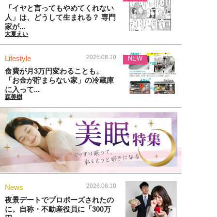
「イヤと言ってもやめてくれない
人」は、どうして生まれる？ 専門
家が...
大夏えい
2026.08.10
Lifestyle
NEW
食費が月3万円変わることも。
「お金が貯まらない家」の冷蔵庫
に入って...
森美樹
2026.08.10
News
夜景デートでプロポーズされたの
に。自称・不動産役員に「300万