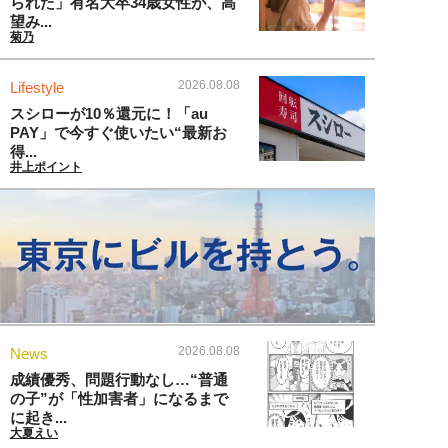
られた」有名大卒34歳女性が、高
望み...
菊乃
2026.08.08
Lifestyle
スシローが10％還元に！「au
PAY」で今すぐ使いたい“最新お
得...
井上ポイント
2026.08.08
News
成績優秀、問題行動なし…“普通
の子”が「性加害者」になるまで
に起き...
大夏えい