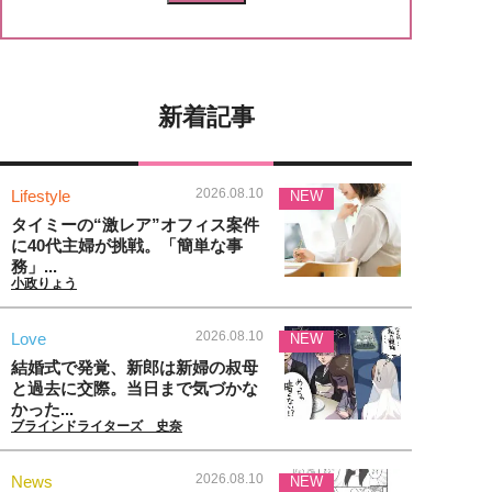
新着記事
2026.08.10
Lifestyle
NEW
タイミーの“激レア”オフィス案件
に40代主婦が挑戦。「簡単な事
務」...
小政りょう
2026.08.10
Love
NEW
結婚式で発覚、新郎は新婦の叔母
と過去に交際。当日まで気づかな
かった...
ブラインドライターズ 史奈
2026.08.10
News
NEW