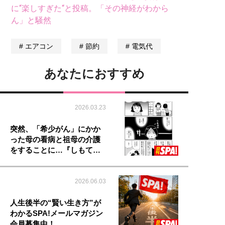
に“楽しすぎた“と投稿。「その神経がわから
ん」と騒然
エアコン
節約
電気代
あなたにおすすめ
2026.03.23
突然、「希少がん」にかか
った母の看病と祖母の介護
をすることに…『しもて…
2026.06.03
人生後半の“賢い生き方”が
わかるSPA!メールマガジン
会員募集中！