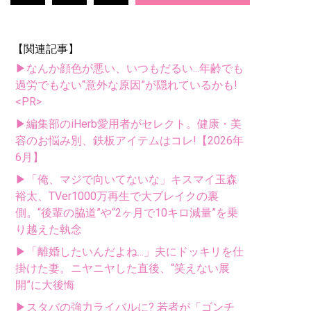
【関連記事】
▶なんか顔色が悪い、いつもだるい...年齢でも
過労でもない“意外な原因”が隠れているかも!
<PR>
▶編集部のiHerb愛用者がセレクト。健康・美
容のお悩み別、鉄板アイテムはコレ!【2026年
6月】
▶「俺、マジで向いてないな」キスマイ玉森
裕太、TVer1000万再生で大ブレイクの裏
側。“後輩の脇道”や“2ヶ月で10キロ減量”を乗
り越えた執念
▶「離婚したいんだよね...」夫にドッキリを仕
掛けた妻。ニヤニヤした直後、“笑えない展
開”に大後悔
▶スタバの強力ライバルに? 若者が「ゴンチ