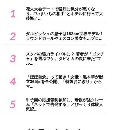
花火大会デートで猛烈に気分が悪くな
1
り…“いまいちの相手”とホテルに行って大
後悔／...
2
ダルビッシュの息子は182cm世界モデル！
ラウンドガールやミスコン美女も…プロ...
スタバの強力ライバルに？ 若者が「ゴンチ
3
ャ」を選ぶワケ。タピオカの次に来た“フ
ル...
「ほぼ自炊」って驚き！女優・黒木華が献
4
立365日を全公開、「特製おにぎり」から
マ...
甲子園の応援強制参加に、母親が猛クレー
5
ム「ネットで告発する」／びっくり体験人
気記...