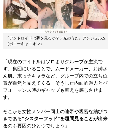
『アンドロイドは夢を見るか？／光のうた』アンジュルム
（ポニーキャニオン）
「現在のアイドルはソロよりグループが主流で
す。集団にいることで、ムードメーカー、お姉さ
ん肌、末っ子キャラなど、グループ内での立ち位
置が自然と見えてくる。そうした内面的魅力とパ
フォーマンス時のギャップも萌えを感じさせま
す。
そこから女性メンバー同士の連帯や親密な結びつ
きである
“シスターフッド”を垣間見ることが出来
る
のも要因のひとつでしょう」