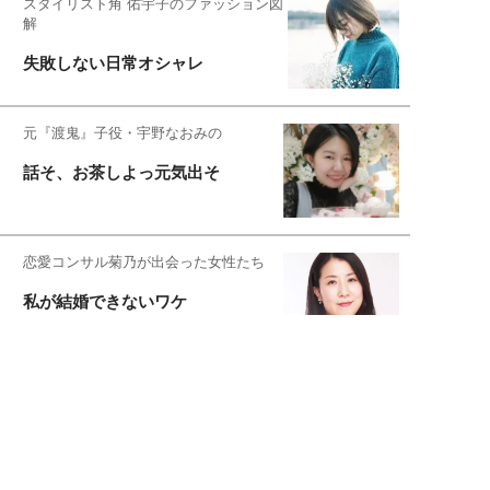
スタイリスト角 佑宇子のファッション図
解
失敗しない日常オシャレ
元『渡鬼』子役・宇野なおみの
話そ、お茶しよっ元気出そ
恋愛コンサル菊乃が出会った女性たち
私が結婚できないワケ
元局アナ・アラフォー、アンヌ遙香の
北海道シンプルライフ