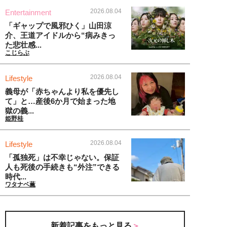
2026.08.04
Entertainment
「ギャップで風邪ひく」山田涼
介、王道アイドルから“病みきっ
た悲壮感...
こじらぶ
2026.08.04
Lifestyle
義母が「赤ちゃんより私を優先し
て」と…産後6か月で始まった地
獄の義...
姫野桂
2026.08.04
Lifestyle
「孤独死」は不幸じゃない。保証
人も死後の手続きも“外注”できる
時代...
ワタナベ薫
新着記事をもっと見る