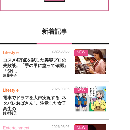
新着記事
2026.08.06
Lifestyle
NEW
コスメ4万点を試した美容プロの
失敗談。「手の甲に塗って確認」
「SN...
遠藤幸子
2026.08.06
Lifestyle
NEW
電車でドラマを大声実況する“ネ
タバレおばさん”。注意した女子
高生の...
鈴木詩子
2026.08.06
Entertainment
NEW