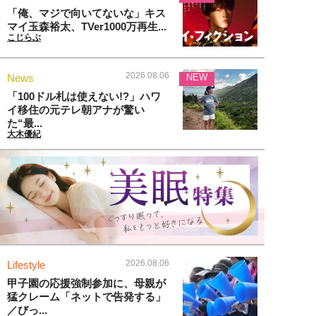
「俺、マジで向いてないな」キス
マイ玉森裕太、TVer1000万再生...
こじらぶ
2026.08.06
News
NEW
「100ドル札は使えない!?」ハワ
イ移住の元テレ朝アナが驚い
た“最...
大木優紀
2026.08.06
Lifestyle
甲子園の応援強制参加に、母親が
猛クレーム「ネットで告発する」
／びっ...