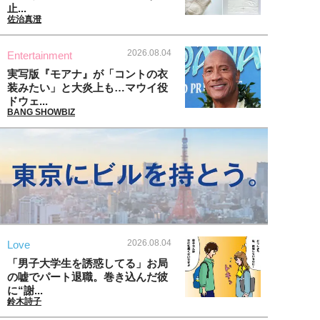
止...
佐治真澄
2026.08.04
Entertainment
実写版『モアナ』が「コントの衣
装みたい」と大炎上も…マウイ役
ドウェ...
BANG SHOWBIZ
2026.08.04
Love
「男子大学生を誘惑してる」お局
の嘘でパート退職。巻き込んだ彼
に“謝...
鈴木詩子