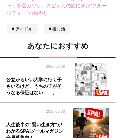
ャ」を選ぶワケ。タピオカの次に来た“フルー
ツティー”の癒やし
アイドル
推し活
あなたにおすすめ
2026.03.08
公立からいい大学に行く子
もいるけど、うちの子がそ
うなる保証はない――。…
2026.06.03
人生後半の“賢い生き方”が
わかるSPA!メールマガジン
会員募集中！