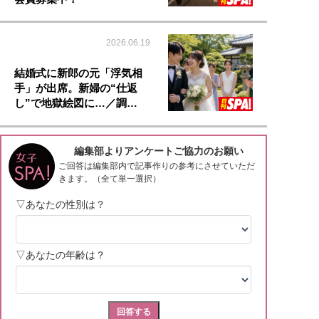
2026.06.19
結婚式に新郎の元「浮気相
手」が出席。新婦の“仕返
し”で地獄絵図に…／調…