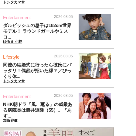
トシタカマサ
2026.08.05
Entertainment
ダルビッシュの息子は182cm世界
モデル！ ラウンドガールやミス
コ...
ゆるま 小林
2026.08.05
Lifestyle
同僚の結婚式に行ったら彼氏にバ
ッタリ！偶然が招いた縁？／びっ
くり体...
トシタカマサ
2026.08.05
Entertainment
NHK朝ドラ『風、薫る』の威厳あ
る病院長は筒井道隆（55）。『あ
す...
加賀谷健