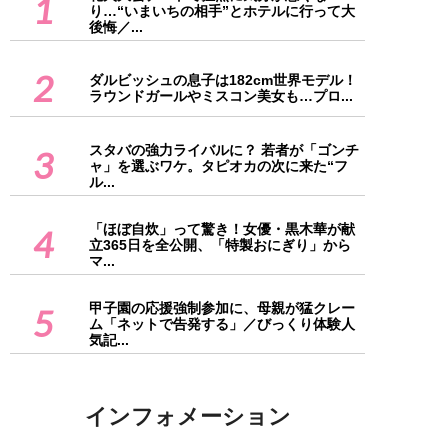
1
り…“いまいちの相手”とホテルに行って大
後悔／...
2
ダルビッシュの息子は182cm世界モデル！
ラウンドガールやミスコン美女も…プロ...
スタバの強力ライバルに？ 若者が「ゴンチ
3
ャ」を選ぶワケ。タピオカの次に来た“フ
ル...
「ほぼ自炊」って驚き！女優・黒木華が献
4
立365日を全公開、「特製おにぎり」から
マ...
甲子園の応援強制参加に、母親が猛クレー
5
ム「ネットで告発する」／びっくり体験人
気記...
インフォメーション