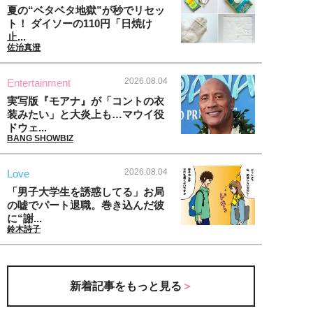
夏の“ベタベタ地獄”が秒でリセッ
ト！ ダイソーの110円「日焼け
止...
佐治真澄
2026.08.04
Entertainment
実写版『モアナ』が「コントの衣
装みたい」と大炎上も…マウイ役
ドウェ...
BANG SHOWBIZ
2026.08.04
Love
「男子大学生を誘惑してる」お局
の嘘でパート退職。巻き込んだ彼
に“謝...
鈴木詩子
新着記事をもっと見る