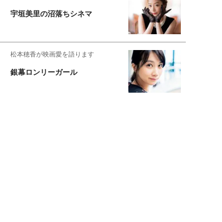
宇垣美里の沼落ちシネマ
松本穂香が映画愛を語ります
銀幕ロンリーガール
猫バカライターがおくる
今日のにゃんこタイム
映画コラムニスト・加賀谷健
私的イケメン俳優を求めて