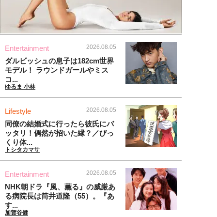
2026.08.05
Entertainment
ダルビッシュの息子は182cm世界
モデル！ ラウンドガールやミス
コ...
ゆるま 小林
2026.08.05
Lifestyle
同僚の結婚式に行ったら彼氏にバ
ッタリ！偶然が招いた縁？／びっ
くり体...
トシタカマサ
2026.08.05
Entertainment
NHK朝ドラ『風、薫る』の威厳あ
る病院長は筒井道隆（55）。『あ
す...
加賀谷健