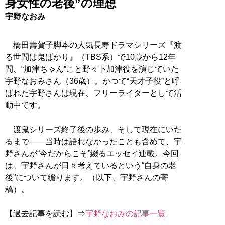
身女性の老後”の理想
宇野なおみ
橋田壽賀子脚本の人気長寿ドラマシリーズ『渡
る世間は鬼ばかり』（TBS系）で10歳から12年
間、“加津ちゃん”こと野々下加津役を演じていた
宇野なおみさん（36歳）。かつて“天才子役”と呼
ばれた宇野さんは現在、フリーライターとして活
動中です。
渡鬼シリーズ終了後の歩み、そして現在にいた
るまで——当時は語れなかったことも含めて、宇
野さんが“今だからこそ”綴るエッセイ連載。今回
は、宇野さんが日々考えているという“自身の老
後”について綴ります。（以下、宇野さんの寄
稿）。
【過去記事を読む】⇒
宇野なおみの記事一覧