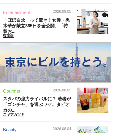
2026.08.05
Entertainment
「ほぼ自炊」って驚き！女優・黒
木華が献立365日を全公開、「特
製お...
森美樹
2026.08.05
Gourmet
スタバの強力ライバルに？ 若者が
「ゴンチャ」を選ぶワケ。タピオ
カの...
スギアカツキ
2026.08.04
Beauty