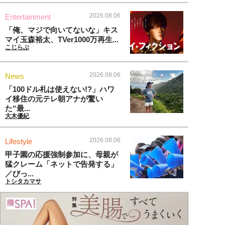
2026.08.06
Entertainment
「俺、マジで向いてないな」キス
マイ玉森裕太、TVer1000万再生...
こじらぶ
2026.08.06
News
「100ドル札は使えない!?」ハワ
イ移住の元テレ朝アナが驚い
た“最...
大木優紀
2026.08.06
Lifestyle
甲子園の応援強制参加に、母親が
猛クレーム「ネットで告発する」
／びっ...
トシタカマサ