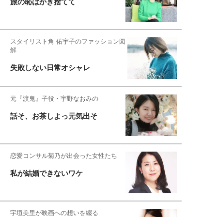
旅の恥はかき捨てて
スタイリスト角 佑宇子のファッション図
解
失敗しない日常オシャレ
元『渡鬼』子役・宇野なおみの
話そ、お茶しよっ元気出そ
恋愛コンサル菊乃が出会った女性たち
私が結婚できないワケ
宇垣美里が映画への想いを綴る