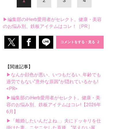
1
2
3
4
▶編集部のiHerb愛用者がセレクト。健康・美容
のお悩み別、鉄板アイテムはコレ！［PR］
コメントをする・見る
【関連記事】
▶なんか顔色が悪い、いつもだるい...年齢でも
過労でもない“意外な原因”が隠れているかも!
<PR>
▶編集部のiHerb愛用者がセレクト。健康・美
容のお悩み別、鉄板アイテムはコレ!【2026年
6月】
▶「離婚したいんだよね...」夫にドッキリを仕
掛けた妻。ニヤニヤした直後、“笑えない展