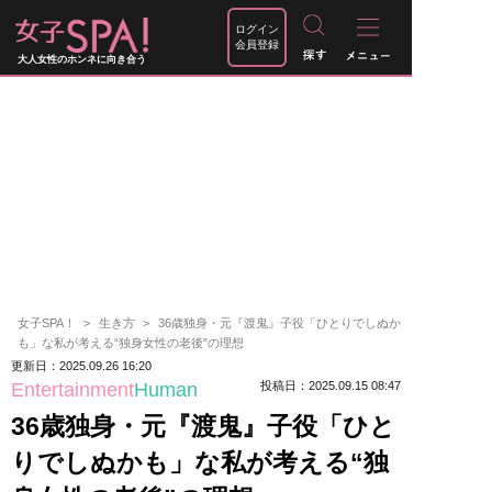
ログイン
会員登録
大人女性のホンネに向き合う
女子SPA！
生き方
36歳独身・元『渡鬼』子役「ひとりでしぬか
も」な私が考える“独身女性の老後”の理想
更新日：2025.09.26 16:20
Entertainment
Human
投稿日：2025.09.15 08:47
36歳独身・元『渡鬼』子役「ひと
りでしぬかも」な私が考える“独