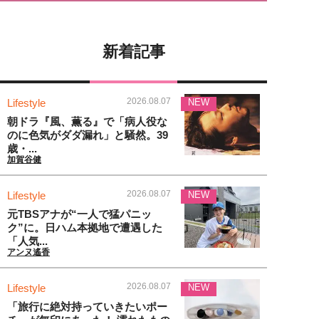
新着記事
2026.08.07
Lifestyle
NEW
朝ドラ『風、薫る』で「病人役な
のに色気がダダ漏れ」と騒然。39
歳・...
加賀谷健
2026.08.07
Lifestyle
NEW
元TBSアナが“一人で猛パニッ
ク”に。日ハム本拠地で遭遇した
「人気...
アンヌ遙香
2026.08.07
Lifestyle
NEW
「旅行に絶対持っていきたいポー