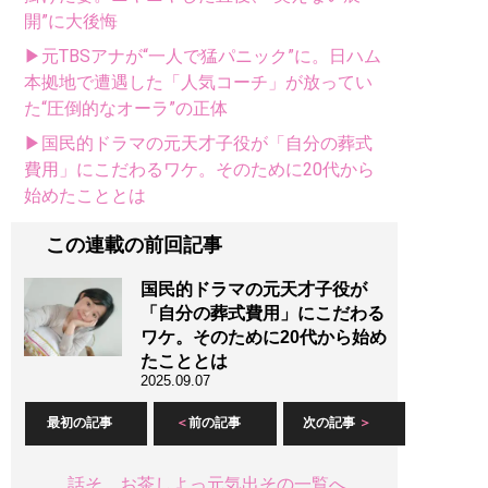
開”に大後悔
▶元TBSアナが“一人で猛パニック”に。日ハム
本拠地で遭遇した「人気コーチ」が放ってい
た“圧倒的なオーラ”の正体
▶国民的ドラマの元天才子役が「自分の葬式
費用」にこだわるワケ。そのために20代から
始めたこととは
この連載の前回記事
国民的ドラマの元天才子役が
「自分の葬式費用」にこだわる
ワケ。そのために20代から始め
たこととは
2025.09.07
最初の記事
前の記事
次の記事
話そ、お茶しよっ元気出その一覧へ