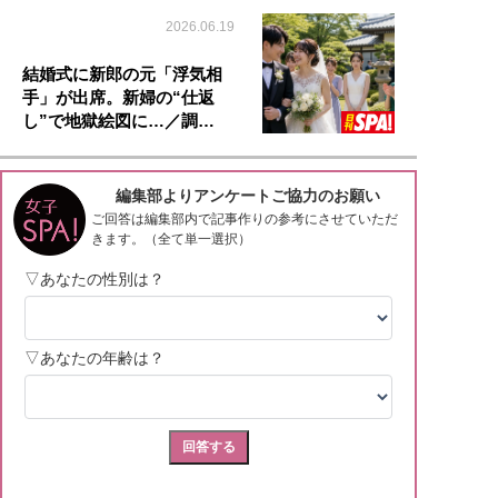
2026.06.19
結婚式に新郎の元「浮気相
手」が出席。新婦の“仕返
し”で地獄絵図に…／調…