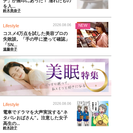
チ」が無印にあった！ 濡れたもの
を入...
鈴木美奈子
2026.08.06
Lifestyle
NEW
コスメ4万点を試した美容プロの
失敗談。「手の甲に塗って確認」
「SN...
遠藤幸子
2026.08.06
Lifestyle
電車でドラマを大声実況する“ネ
タバレおばさん”。注意した女子
高生の...
鈴木詩子