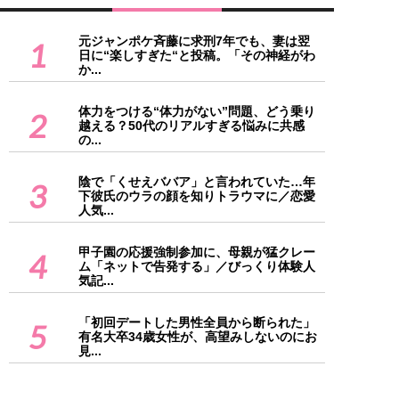
元ジャンポケ斉藤に求刑7年でも、妻は翌
1
日に“楽しすぎた“と投稿。「その神経がわ
か...
体力をつける“体力がない”問題、どう乗り
2
越える？50代のリアルすぎる悩みに共感
の...
陰で「くせえババア」と言われていた…年
3
下彼氏のウラの顔を知りトラウマに／恋愛
人気...
甲子園の応援強制参加に、母親が猛クレー
4
ム「ネットで告発する」／びっくり体験人
気記...
「初回デートした男性全員から断られた」
5
有名大卒34歳女性が、高望みしないのにお
見...