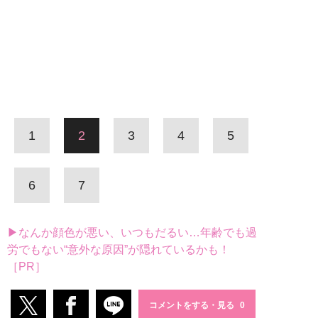
1
2
3
4
5
6
7
▶なんか顔色が悪い、いつもだるい…年齢でも過
労でもない“意外な原因”が隠れているかも！
［PR］
コメントをする・見る