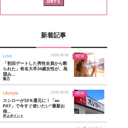
新着記事
2026.08.08
Love
NEW
「初回デートした男性全員から断
られた」有名大卒34歳女性が、高
望み...
菊乃
2026.08.08
Lifestyle
NEW
スシローが10％還元に！「au
PAY」で今すぐ使いたい“最新お
得...
井上ポイント