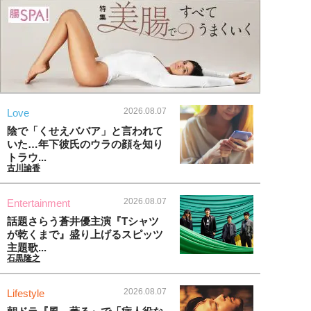
2026.08.07
Love
陰で「くせえババア」と言われて
いた…年下彼氏のウラの顔を知り
トラウ...
古川諭香
2026.08.07
Entertainment
話題さらう蒼井優主演『Tシャツ
が乾くまで』盛り上げるスピッツ
主題歌...
石黒隆之
2026.08.07
Lifestyle