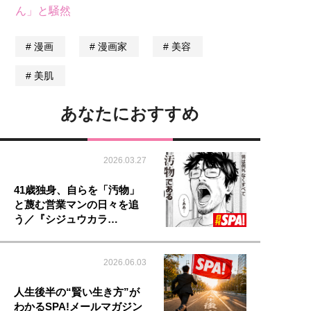
ん」と騒然
漫画
漫画家
美容
美肌
あなたにおすすめ
2026.03.27
41歳独身、自らを「汚物」
と蔑む営業マンの日々を追
う／『シジュウカラ…
2026.06.03
人生後半の“賢い生き方”が
わかるSPA!メールマガジン