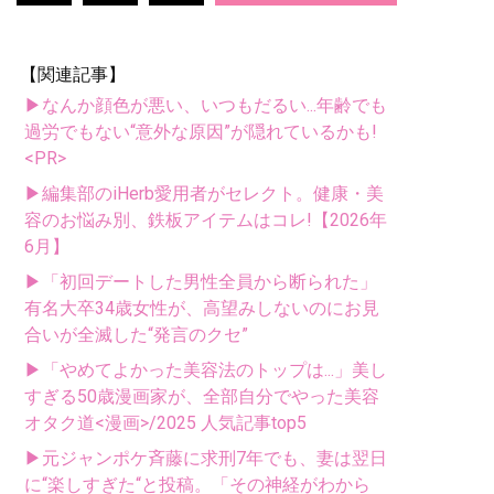
【関連記事】
▶なんか顔色が悪い、いつもだるい...年齢でも
過労でもない“意外な原因”が隠れているかも!
<PR>
▶編集部のiHerb愛用者がセレクト。健康・美
容のお悩み別、鉄板アイテムはコレ!【2026年
6月】
▶「初回デートした男性全員から断られた」
有名大卒34歳女性が、高望みしないのにお見
合いが全滅した“発言のクセ”
▶「やめてよかった美容法のトップは...」美し
すぎる50歳漫画家が、全部自分でやった美容
オタク道<漫画>/2025 人気記事top5
▶元ジャンポケ斉藤に求刑7年でも、妻は翌日
に“楽しすぎた“と投稿。「その神経がわから