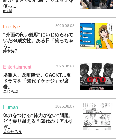
組が“まさかの行為”。リュックを
使っ...
maki
2026.08.08
Lifestyle
“外面の良い義母”にいじめられて
いた34歳女性。ある日「笑っちゃ
う...
鈴木詩子
2026.08.07
Entertainment
堺雅人、反町隆史、GACKT…夏
ドラマを「50代イケオジ」が席
巻。...
こじらぶ
2026.08.07
Human
体力をつける“体力がない”問題、
どう乗り越える？50代のリアルす
ぎ...
まなたろう