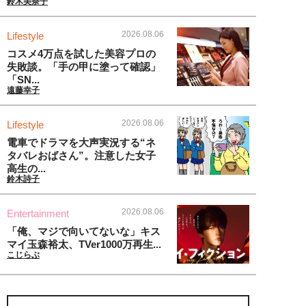
鈴木美奈子
2026.08.06
Lifestyle
コスメ4万点を試した美容プロの
失敗談。「手の甲に塗って確認」
「SN...
遠藤幸子
2026.08.06
Lifestyle
電車でドラマを大声実況する“ネ
タバレおばさん”。注意した女子
高生の...
鈴木詩子
2026.08.06
Entertainment
「俺、マジで向いてないな」キス
マイ玉森裕太、TVer1000万再生...
こじらぶ