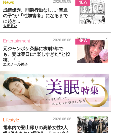
2026.08.08
News
NEW
成績優秀、問題行動なし…“普通
の子”が「性加害者」になるまで
に起き...
大夏えい
2026.08.08
Entertainment
NEW
元ジャンポケ斉藤に求刑7年で
も、妻は翌日に“楽しすぎた“と投
稿。「...
エタノール純子
2026.08.08
Lifestyle
電車内で登山帰りの高齢女性2人