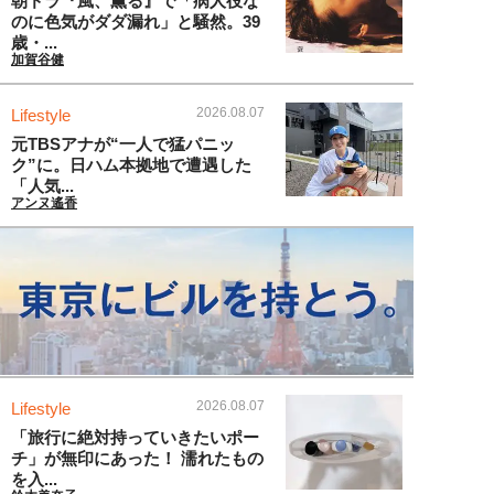
朝ドラ『風、薫る』で「病人役な
のに色気がダダ漏れ」と騒然。39
歳・...
加賀谷健
2026.08.07
Lifestyle
元TBSアナが“一人で猛パニッ
ク”に。日ハム本拠地で遭遇した
「人気...
アンヌ遙香
2026.08.07
Lifestyle
「旅行に絶対持っていきたいポー
チ」が無印にあった！ 濡れたもの
を入...