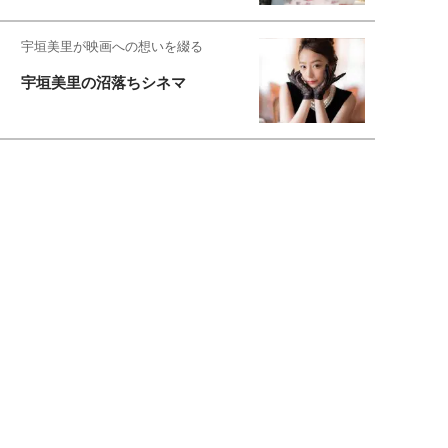
宇垣美里が映画への想いを綴る
宇垣美里の沼落ちシネマ
松本穂香が映画愛を語ります
銀幕ロンリーガール
猫バカライターがおくる
今日のにゃんこタイム
映画コラムニスト・加賀谷健
私的イケメン俳優を求めて