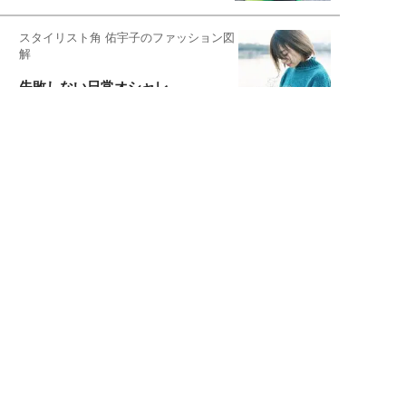
スタイリスト角 佑宇子のファッション図
解
失敗しない日常オシャレ
元『渡鬼』子役・宇野なおみの
話そ、お茶しよっ元気出そ
宇垣美里が映画への想いを綴る
宇垣美里の沼落ちシネマ
松本穂香が映画愛を語ります
銀幕ロンリーガール