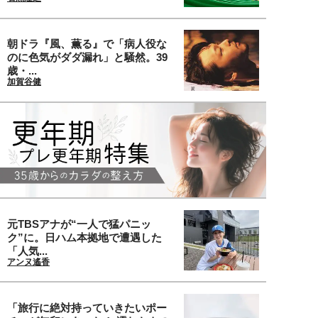
朝ドラ『風、薫る』で「病人役な
のに色気がダダ漏れ」と騒然。39
歳・...
加賀谷健
元TBSアナが“一人で猛パニッ
ク”に。日ハム本拠地で遭遇した
「人気...
アンヌ遙香
「旅行に絶対持っていきたいポー