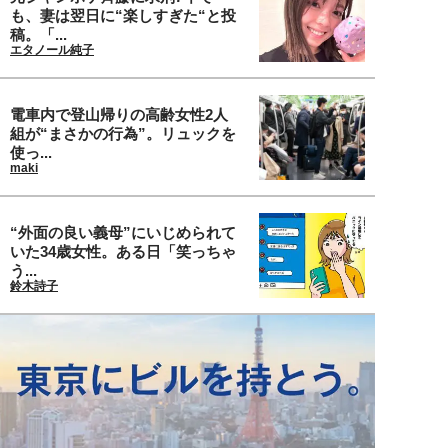
も、妻は翌日に“楽しすぎた“と投
稿。「...
エタノール純子
電車内で登山帰りの高齢女性2人
組が“まさかの行為”。リュックを
使っ...
maki
“外面の良い義母”にいじめられて
いた34歳女性。ある日「笑っちゃ
う...
鈴木詩子