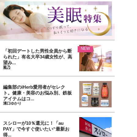
NEW
「初回デートした男性全員から断
られた」有名大卒34歳女性が、高
望み...
菊乃
編集部のiHerb愛用者がセレク
ト。健康・美容のお悩み別、鉄板
アイテムはコ...
溝口ゆかり
スシローが10％還元に！「au
PAY」で今すぐ使いたい“最新お
得...