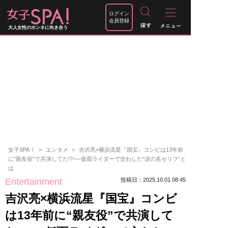
ログイン
会員登録
大人女性のホンネに向き合う
女子SPA！
エンタメ
吉沢亮×横浜流星『国宝』コンビは13年前
に“親友役”で共演してた!?──仮面ライダーで交わした“涙の名セリフ”と
は
Entertainment
投稿日：2025.10.01 08:45
吉沢亮×横浜流星『国宝』コンビ
は13年前に“親友役”で共演して