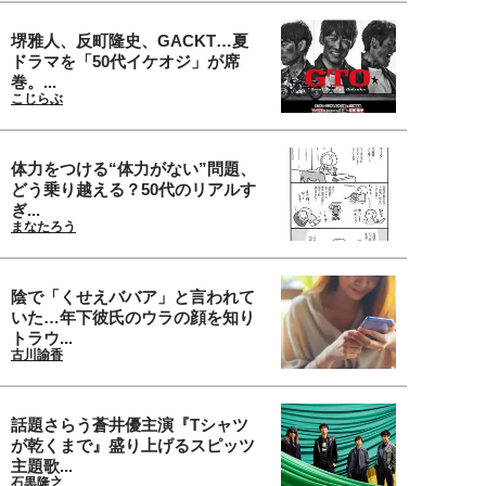
堺雅人、反町隆史、GACKT…夏
ドラマを「50代イケオジ」が席
巻。...
こじらぶ
体力をつける“体力がない”問題、
どう乗り越える？50代のリアルす
ぎ...
まなたろう
陰で「くせえババア」と言われて
いた…年下彼氏のウラの顔を知り
トラウ...
古川諭香
話題さらう蒼井優主演『Tシャツ
が乾くまで』盛り上げるスピッツ
主題歌...
石黒隆之