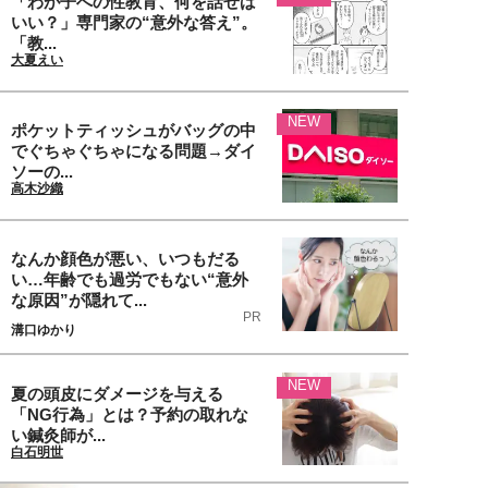
「わが子への性教育、何を話せば
いい？」専門家の“意外な答え”。
「教...
大夏えい
NEW
ポケットティッシュがバッグの中
でぐちゃぐちゃになる問題→ダイ
ソーの...
高木沙織
なんか顔色が悪い、いつもだる
い…年齢でも過労でもない“意外
な原因”が隠れて...
PR
溝口ゆかり
NEW
夏の頭皮にダメージを与える
「NG行為」とは？予約の取れな
い鍼灸師が...
白石明世