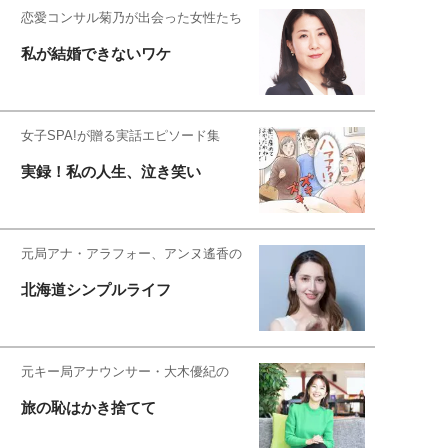
恋愛コンサル菊乃が出会った女性たち
私が結婚できないワケ
女子SPA!が贈る実話エピソード集
実録！私の人生、泣き笑い
元局アナ・アラフォー、アンヌ遙香の
北海道シンプルライフ
元キー局アナウンサー・大木優紀の
旅の恥はかき捨てて