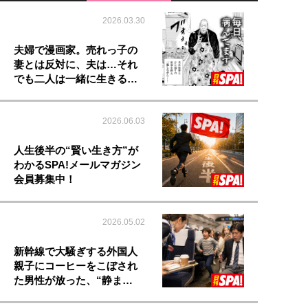
2026.03.30
夫婦で漫画家。売れっ子の
妻とは反対に、夫は…それ
でも二人は一緒に生きる…
2026.06.03
人生後半の“賢い生き方”が
わかるSPA!メールマガジン
会員募集中！
2026.05.02
新幹線で大騒ぎする外国人
親子にコーヒーをこぼされ
た男性が放った、“静ま…