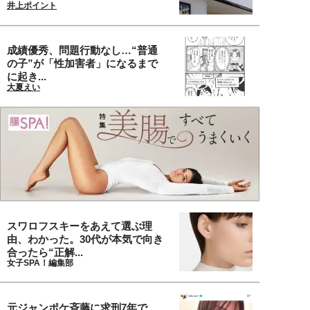
井上ポイント
成績優秀、問題行動なし…“普通
の子”が「性加害者」になるまで
に起き...
大夏えい
スワロフスキーをあえて選ぶ理
由、わかった。30代が本気で向き
合ったら“正解...
女子SPA！編集部
元ジャンポケ斉藤に求刑7年で