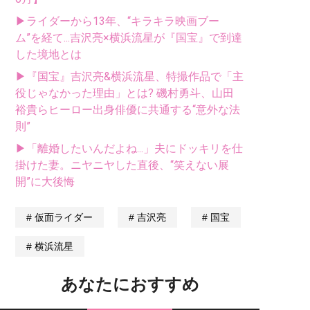
▶ライダーから13年、“キラキラ映画ブー
ム”を経て...吉沢亮×横浜流星が『国宝』で到達
した境地とは
▶『国宝』吉沢亮&横浜流星、特撮作品で「主
役じゃなかった理由」とは? 磯村勇斗、山田
裕貴らヒーロー出身俳優に共通する“意外な法
則”
▶「離婚したいんだよね...」夫にドッキリを仕
掛けた妻。ニヤニヤした直後、“笑えない展
開”に大後悔
仮面ライダー
吉沢亮
国宝
横浜流星
あなたにおすすめ