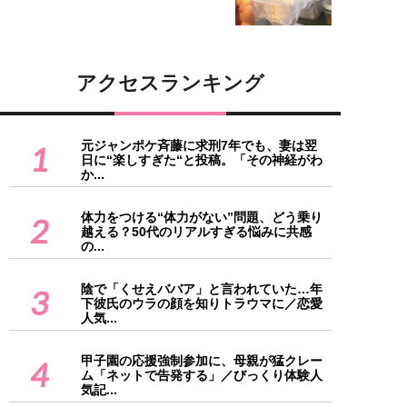
アクセスランキング
元ジャンポケ斉藤に求刑7年でも、妻は翌
1
日に“楽しすぎた“と投稿。「その神経がわ
か...
体力をつける“体力がない”問題、どう乗り
2
越える？50代のリアルすぎる悩みに共感
の...
陰で「くせえババア」と言われていた…年
3
下彼氏のウラの顔を知りトラウマに／恋愛
人気...
甲子園の応援強制参加に、母親が猛クレー
4
ム「ネットで告発する」／びっくり体験人
気記...