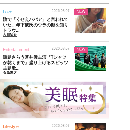
2026.08.07
Love
NEW
陰で「くせえババア」と言われて
いた…年下彼氏のウラの顔を知り
トラウ...
古川諭香
2026.08.07
Entertainment
NEW
話題さらう蒼井優主演『Tシャツ
が乾くまで』盛り上げるスピッツ
主題歌...
石黒隆之
2026.08.07
Lifestyle