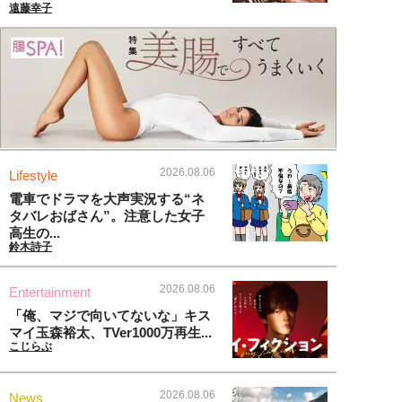
遠藤幸子
2026.08.06
Lifestyle
電車でドラマを大声実況する“ネ
タバレおばさん”。注意した女子
高生の...
鈴木詩子
2026.08.06
Entertainment
「俺、マジで向いてないな」キス
マイ玉森裕太、TVer1000万再生...
こじらぶ
2026.08.06
News