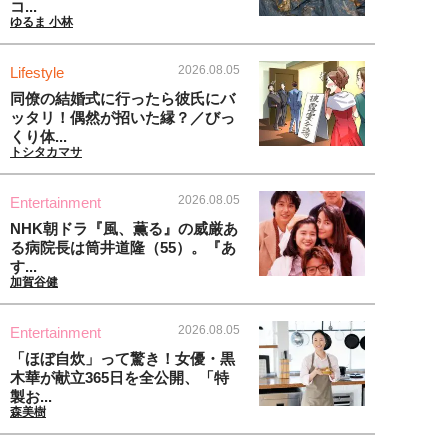
コ...
ゆるま 小林
2026.08.05
Lifestyle
同僚の結婚式に行ったら彼氏にバ
ッタリ！偶然が招いた縁？／びっ
くり体...
トシタカマサ
2026.08.05
Entertainment
NHK朝ドラ『風、薫る』の威厳あ
る病院長は筒井道隆（55）。『あ
す...
加賀谷健
2026.08.05
Entertainment
「ほぼ自炊」って驚き！女優・黒
木華が献立365日を全公開、「特
製お...
森美樹