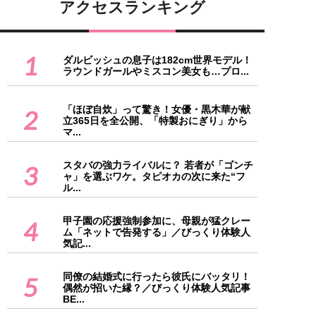
アクセスランキング
1
ダルビッシュの息子は182cm世界モデル！
ラウンドガールやミスコン美女も…プロ...
「ほぼ自炊」って驚き！女優・黒木華が献
2
立365日を全公開、「特製おにぎり」から
マ...
スタバの強力ライバルに？ 若者が「ゴンチ
3
ャ」を選ぶワケ。タピオカの次に来た“フ
ル...
甲子園の応援強制参加に、母親が猛クレー
4
ム「ネットで告発する」／びっくり体験人
気記...
同僚の結婚式に行ったら彼氏にバッタリ！
5
偶然が招いた縁？／びっくり体験人気記事
BE...