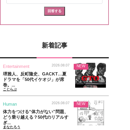
新着記事
2026.08.07
Entertainment
NEW
堺雅人、反町隆史、GACKT…夏
ドラマを「50代イケオジ」が席
巻。...
こじらぶ
2026.08.07
Human
NEW
体力をつける“体力がない”問題、
どう乗り越える？50代のリアルす
ぎ...
まなたろう