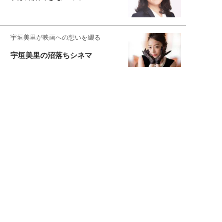
宇垣美里が映画への想いを綴る
宇垣美里の沼落ちシネマ
松本穂香が映画愛を語ります
銀幕ロンリーガール
猫バカライターがおくる
今日のにゃんこタイム
映画コラムニスト・加賀谷健