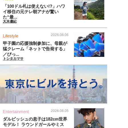
「100ドル札は使えない!?」ハワ
イ移住の元テレ朝アナが驚い
た“最...
大木優紀
2026.08.06
Lifestyle
甲子園の応援強制参加に、母親が
猛クレーム「ネットで告発する」
／びっ...
トシタカマサ
2026.08.05
Entertainment
ダルビッシュの息子は182cm世界
モデル！ ラウンドガールやミス