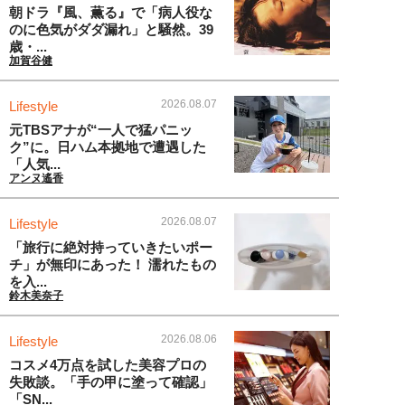
朝ドラ『風、薫る』で「病人役な
のに色気がダダ漏れ」と騒然。39
歳・...
加賀谷健
2026.08.07
Lifestyle
元TBSアナが“一人で猛パニッ
ク”に。日ハム本拠地で遭遇した
「人気...
アンヌ遙香
2026.08.07
Lifestyle
「旅行に絶対持っていきたいポー
チ」が無印にあった！ 濡れたもの
を入...
鈴木美奈子
2026.08.06
Lifestyle
コスメ4万点を試した美容プロの
失敗談。「手の甲に塗って確認」
「SN...