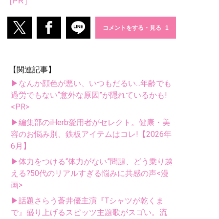
［PR］
コメントをする・見る
【関連記事】
▶なんか顔色が悪い、いつもだるい...年齢でも
過労でもない“意外な原因”が隠れているかも!
<PR>
▶編集部のiHerb愛用者がセレクト。健康・美
容のお悩み別、鉄板アイテムはコレ!【2026年
6月】
▶体力をつける“体力がない”問題、どう乗り越
える?50代のリアルすぎる悩みに共感の声<漫
画>
▶話題さらう蒼井優主演『Tシャツが乾くま
で』盛り上げるスピッツ主題歌がスゴい。流