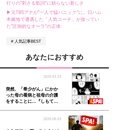
行りの“刺さる歌詞”に頼らない新しさ
▶元TBSアナが“一人で猛パニック”に。日ハム
本拠地で遭遇した「人気コーチ」が放ってい
た“圧倒的なオーラ”の正体
人気記事BEST
あなたにおすすめ
2026.03.23
突然、「希少がん」にかか
った母の看病と祖母の介護
をすることに…『しもて…
2026.06.03