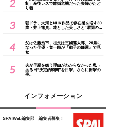
2
制」産後レスで離婚危機だった夫婦がたど
り着...
3
朝ドラ、大河とNHK作品で存在感を増す30
歳・井上祐貴。凛とした美しさと“眉間の...
父は佐藤浩市、祖父は三國連太郎。29歳に
4
なった俳優・寛一郎が『徹子の部屋』で見
せ...
夫が母親を嫌う理由がわからなかった私→
5
ある日“決定的瞬間”を目撃。さらに衝撃の
事...
インフォメーション
SPA!Web編集部 編集者募集！