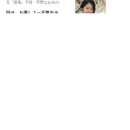
元『渡鬼』子役・宇野なおみの
話そ、お茶しよっ元気出そ
恋愛コンサル菊乃が出会った女性たち
私が結婚できないワケ
元局アナ・アラフォー、アンヌ遙香の
北海道シンプルライフ
宇垣美里が映画への想いを綴る
宇垣美里の沼落ちシネマ