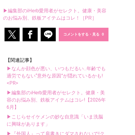
▶編集部のiHerb愛用者がセレクト。健康・美容
のお悩み別、鉄板アイテムはコレ！［PR］
コメントをする・見る
【関連記事】
▶なんか顔色が悪い、いつもだるい...年齢でも
過労でもない“意外な原因”が隠れているかも!
<PR>
▶編集部のiHerb愛用者がセレクト。健康・美
容のお悩み別、鉄板アイテムはコレ!【2026年
6月】
▶こじらせイケメンの妙な自意識「いま洗脳
に興味があります」
▶『外国人』って肩書きにダマされないで!ク