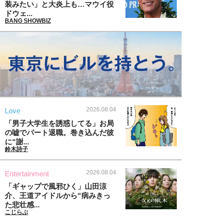
装みたい」と大炎上も…マウイ役
ドウェ...
BANG SHOWBIZ
2026.08.04
Love
「男子大学生を誘惑してる」お局
の嘘でパート退職。巻き込んだ彼
に“謝...
鈴木詩子
2026.08.04
Entertainment
「ギャップで風邪ひく」山田涼
介、王道アイドルから“病みきっ
た悲壮感...
こじらぶ