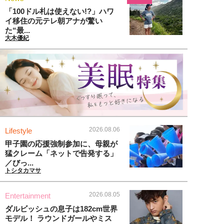
「100ドル札は使えない!?」ハワ
イ移住の元テレ朝アナが驚い
た“最...
大木優紀
2026.08.06
Lifestyle
甲子園の応援強制参加に、母親が
猛クレーム「ネットで告発する」
／びっ...
トシタカマサ
2026.08.05
Entertainment
ダルビッシュの息子は182cm世界
モデル！ ラウンドガールやミス