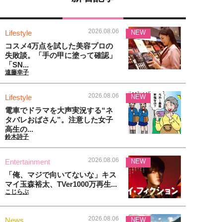
2026.08.06
Lifestyle
NEW
コスメ4万点を試した美容プロの
失敗談。「手の甲に塗って確認」
「SN...
遠藤幸子
2026.08.06
Lifestyle
NEW
電車でドラマを大声実況する“ネ
タバレおばさん”。注意した女子
高生の...
鈴木詩子
2026.08.06
Entertainment
NEW
「俺、マジで向いてないな」キス
マイ玉森裕太、TVer1000万再生...
こじらぶ
2026.08.06
News
NEW