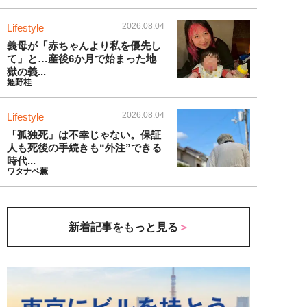
2026.08.04
Lifestyle
義母が「赤ちゃんより私を優先し
て」と…産後6か月で始まった地
獄の義...
姫野桂
2026.08.04
Lifestyle
「孤独死」は不幸じゃない。保証
人も死後の手続きも“外注”できる
時代...
ワタナベ薫
新着記事をもっと見る