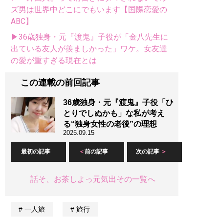
ズ男は世界中どこにでもいます【国際恋愛の
ABC】
▶36歳独身・元『渡鬼』子役が「金八先生に
出ている友人が羨ましかった」ワケ。女友達
の愛が重すぎる現在とは
この連載の前回記事
36歳独身・元『渡鬼』子役「ひ
とりでしぬかも」な私が考え
る“独身女性の老後”の理想
2025.09.15
最初の記事
前の記事
次の記事
話そ、お茶しよっ元気出その一覧へ
一人旅
旅行