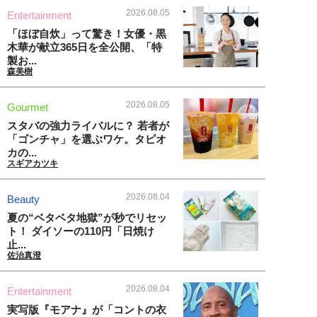
2026.08.05
Entertainment
「ほぼ自炊」って驚き！女優・黒
木華が献立365日を全公開、「特
製お...
森美樹
2026.08.05
Gourmet
スタバの強力ライバルに？ 若者が
「ゴンチャ」を選ぶワケ。タピオ
カの...
スギアカツキ
2026.08.04
Beauty
夏の“ベタベタ地獄”が秒でリセッ
ト！ ダイソーの110円「日焼け
止...
佐治真澄
2026.08.04
Entertainment
実写版『モアナ』が「コントの衣