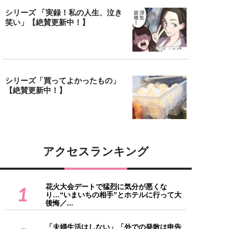
シリーズ 「実録！私の人生、泣き
笑い」【絶賛更新中！】
シリーズ「買ってよかったもの」
【絶賛更新中！】
アクセスランキング
花火大会デートで猛烈に気分が悪くな
1
り…“いまいちの相手”とホテルに行って大
後悔／...
「夫婦生活はしない」「外での発散は申告