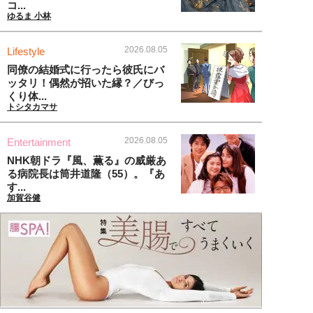
コ...
ゆるま 小林
2026.08.05
Lifestyle
同僚の結婚式に行ったら彼氏にバ
ッタリ！偶然が招いた縁？／びっ
くり体...
トシタカマサ
2026.08.05
Entertainment
NHK朝ドラ『風、薫る』の威厳あ
る病院長は筒井道隆（55）。『あ
す...
加賀谷健