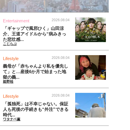
2026.08.04
Entertainment
「ギャップで風邪ひく」山田涼
介、王道アイドルから“病みきっ
た悲壮感...
こじらぶ
2026.08.04
Lifestyle
義母が「赤ちゃんより私を優先し
て」と…産後6か月で始まった地
獄の義...
姫野桂
2026.08.04
Lifestyle
「孤独死」は不幸じゃない。保証
人も死後の手続きも“外注”できる
時代...
ワタナベ薫