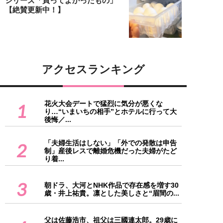
シリーズ「買ってよかったもの」
【絶賛更新中！】
アクセスランキング
花火大会デートで猛烈に気分が悪くな
1
り…“いまいちの相手”とホテルに行って大
後悔／...
「夫婦生活はしない」「外での発散は申告
2
制」産後レスで離婚危機だった夫婦がたど
り着...
3
朝ドラ、大河とNHK作品で存在感を増す30
歳・井上祐貴。凛とした美しさと“眉間の...
父は佐藤浩市、祖父は三國連太郎。29歳に