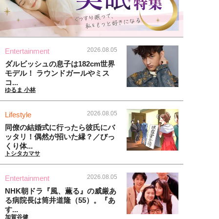
2026.08.05
Entertainment
ダルビッシュの息子は182cm世界
モデル！ ラウンドガールやミス
コ...
ゆるま 小林
2026.08.05
Lifestyle
同僚の結婚式に行ったら彼氏にバ
ッタリ！偶然が招いた縁？／びっ
くり体...
トシタカマサ
2026.08.05
Entertainment
NHK朝ドラ『風、薫る』の威厳あ
る病院長は筒井道隆（55）。『あ
す...
加賀谷健