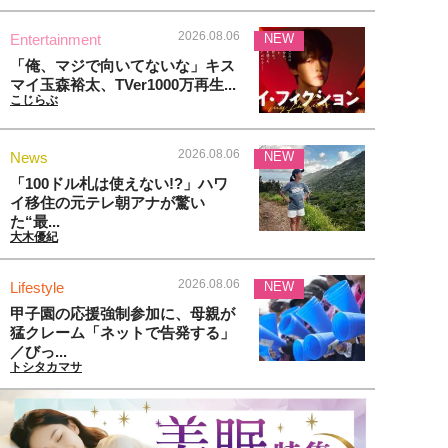
2026.08.06
Entertainment
NEW
「俺、マジで向いてないな」キス
マイ玉森裕太、TVer1000万再生...
こじらぶ
2026.08.06
News
NEW
「100ドル札は使えない!?」ハワ
イ移住の元テレ朝アナが驚い
た“最...
大木優紀
2026.08.06
Lifestyle
NEW
甲子園の応援強制参加に、母親が
猛クレーム「ネットで告発する」
／びっ...
トシタカマサ