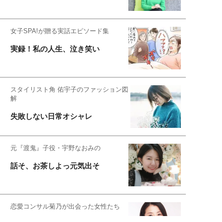
女子SPA!が贈る実話エピソード集
実録！私の人生、泣き笑い
スタイリスト角 佑宇子のファッション図
解
失敗しない日常オシャレ
元『渡鬼』子役・宇野なおみの
話そ、お茶しよっ元気出そ
恋愛コンサル菊乃が出会った女性たち