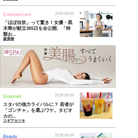
2026.08.05
Entertainment
「ほぼ自炊」って驚き！女優・黒
木華が献立365日を全公開、「特
製お...
森美樹
2026.08.05
Gourmet
スタバの強力ライバルに？ 若者が
「ゴンチャ」を選ぶワケ。タピオ
カの...
スギアカツキ
2026.08.04
Beauty