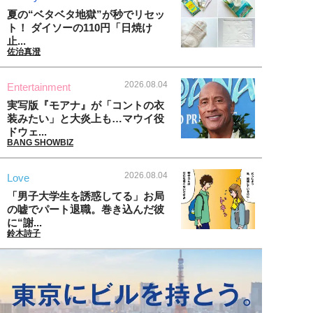
夏の“ベタベタ地獄”が秒でリセッ
ト！ ダイソーの110円「日焼け
止...
佐治真澄
2026.08.04
Entertainment
実写版『モアナ』が「コントの衣
装みたい」と大炎上も…マウイ役
ドウェ...
BANG SHOWBIZ
2026.08.04
Love
「男子大学生を誘惑してる」お局
の嘘でパート退職。巻き込んだ彼
に“謝...
鈴木詩子