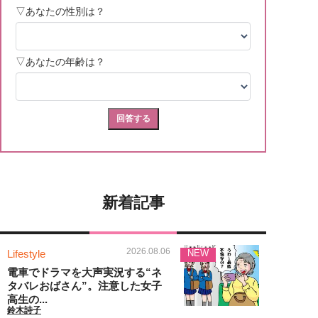
新着記事
2026.08.06
Lifestyle
NEW
電車でドラマを大声実況する“ネ
タバレおばさん”。注意した女子
高生の...
鈴木詩子