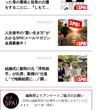
った母の看病と祖母の介護
をすることに…『しもて…
2026.06.03
人生後半の“賢い生き方”が
わかるSPA!メールマガジン
会員募集中！
2026.06.19
結婚式に新郎の元「浮気相
手」が出席。新婦の“仕返
し”で地獄絵図に…／調…