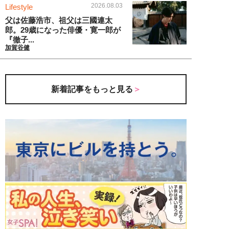
2026.08.03
Lifestyle
父は佐藤浩市、祖父は三國連太
郎。29歳になった俳優・寛一郎が
『徹子...
加賀谷健
新着記事をもっと見る