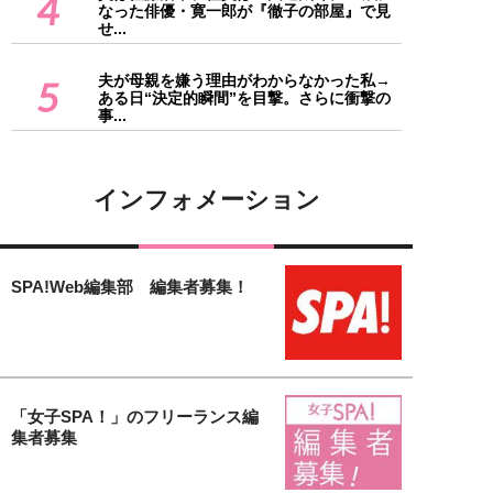
4
なった俳優・寛一郎が『徹子の部屋』で見
せ...
夫が母親を嫌う理由がわからなかった私→
5
ある日“決定的瞬間”を目撃。さらに衝撃の
事...
インフォメーション
SPA!Web編集部 編集者募集！
「女子SPA！」のフリーランス編
集者募集