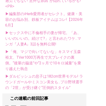
過労でもない“意外な原因”が隠れているかも!
<PR>
▶編集部のiHerb愛用者がセレクト。健康・美
容のお悩み別、鉄板アイテムはコレ!【2026年
6月】
▶セックス中に不倫相手の妻が帰宅。「あ、
いいのいいの。続けて?」と言われたワケ...マ
ンガ『人妻A』3話を無料公開!
▶「俺、マジで向いてないな」キスマイ玉森
裕太、TVer1000万再生で大ブレイクの裏
側。“後輩の脇道”や“2ヶ月で10キロ減量”を乗
り越えた執念
▶ダルビッシュの息子は182cm世界モデル! ラ
ウンドガールやミスコン美女も...プロ野球選手
の「2世」が受け継ぐ“圧倒的スタイル”
この連載の前回記事