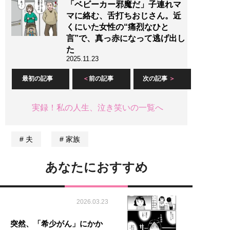
「ベビーカー邪魔だ」子連れマ
マに絡む、舌打ちおじさん。近
くにいた女性の“痛烈なひと
言”で、真っ赤になって逃げ出し
た
2025.11.23
最初の記事
前の記事
次の記事
実録！私の人生、泣き笑いの一覧へ
夫
家族
あなたにおすすめ
2026.03.23
突然、「希少がん」にかか