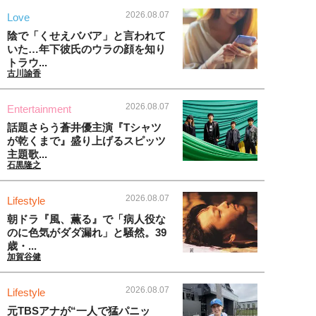
2026.08.07
Love
陰で「くせえババア」と言われて
いた…年下彼氏のウラの顔を知り
トラウ...
古川諭香
2026.08.07
Entertainment
話題さらう蒼井優主演『Tシャツ
が乾くまで』盛り上げるスピッツ
主題歌...
石黒隆之
2026.08.07
Lifestyle
朝ドラ『風、薫る』で「病人役な
のに色気がダダ漏れ」と騒然。39
歳・...
加賀谷健
2026.08.07
Lifestyle
元TBSアナが“一人で猛パニッ