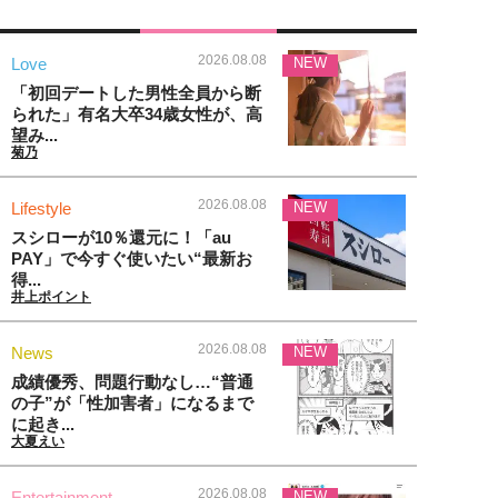
2026.08.08
Love
NEW
「初回デートした男性全員から断
られた」有名大卒34歳女性が、高
望み...
菊乃
2026.08.08
Lifestyle
NEW
スシローが10％還元に！「au
PAY」で今すぐ使いたい“最新お
得...
井上ポイント
2026.08.08
News
NEW
成績優秀、問題行動なし…“普通
の子”が「性加害者」になるまで
に起き...
大夏えい
2026.08.08
Entertainment
NEW