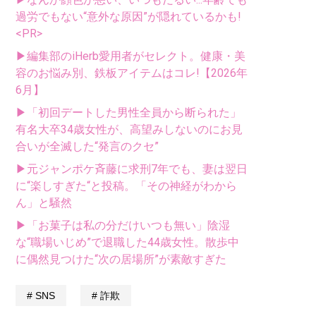
過労でもない“意外な原因”が隠れているかも!
<PR>
▶編集部のiHerb愛用者がセレクト。健康・美
容のお悩み別、鉄板アイテムはコレ!【2026年
6月】
▶「初回デートした男性全員から断られた」
有名大卒34歳女性が、高望みしないのにお見
合いが全滅した“発言のクセ”
▶元ジャンポケ斉藤に求刑7年でも、妻は翌日
に“楽しすぎた“と投稿。「その神経がわから
ん」と騒然
▶「お菓子は私の分だけいつも無い」陰湿
な“職場いじめ”で退職した44歳女性。散歩中
に偶然見つけた“次の居場所”が素敵すぎた
SNS
詐欺