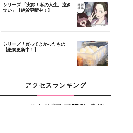
シリーズ 「実録！私の人生、泣き
笑い」【絶賛更新中！】
シリーズ「買ってよかったもの」
【絶賛更新中！】
アクセスランキング
元ジャンポケ斉藤に求刑7年でも、妻は翌
1
日に“楽しすぎた“と投稿。「その神経がわ
か...
体力をつける“体力がない”問題、どう乗り