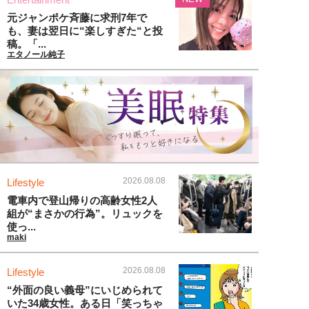
元ジャンポケ斉藤に求刑7年で
も、妻は翌日に“楽しすぎた“と投
稿。「...
エタノール純子
2026.08.08
Lifestyle
電車内で登山帰りの高齢女性2人
組が“まさかの行為”。リュックを
使っ...
maki
2026.08.08
Lifestyle
“外面の良い義母”にいじめられて
いた34歳女性。ある日「笑っちゃ