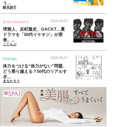
う...
鈴木詩子
2026.08.07
Entertainment
堺雅人、反町隆史、GACKT…夏
ドラマを「50代イケオジ」が席
巻。...
こじらぶ
2026.08.07
Human
体力をつける“体力がない”問題、
どう乗り越える？50代のリアルす
ぎ...
まなたろう