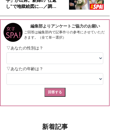
手」が出席。新婦の“仕返
し”で地獄絵図に…／調…
新着記事