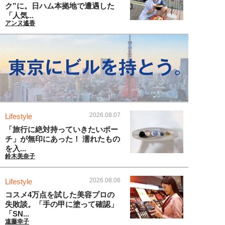
ク”に。日ハム本拠地で遭遇した
「人気...
アンヌ遙香
2026.08.07
Lifestyle
「旅行に絶対持っていきたいポー
チ」が無印にあった！ 濡れたもの
を入...
鈴木美奈子
2026.08.06
Lifestyle
コスメ4万点を試した美容プロの
失敗談。「手の甲に塗って確認」
「SN...
遠藤幸子