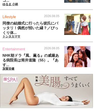
コ...
ゆるま 小林
2026.08.05
Lifestyle
同僚の結婚式に行ったら彼氏にバ
ッタリ！偶然が招いた縁？／びっ
くり体...
トシタカマサ
2026.08.05
Entertainment
NHK朝ドラ『風、薫る』の威厳あ
る病院長は筒井道隆（55）。『あ
す...
加賀谷健