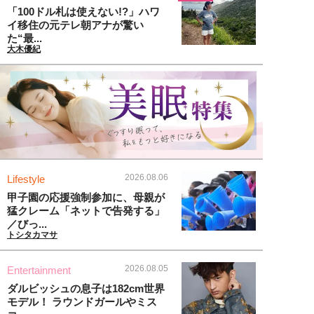
「100ドル札は使えない!?」ハワ
イ移住の元テレ朝アナが驚い
た“最...
大木優紀
2026.08.06
Lifestyle
甲子園の応援強制参加に、母親が
猛クレーム「ネットで告発する」
／びっ...
トシタカマサ
2026.08.05
Entertainment
ダルビッシュの息子は182cm世界
モデル！ ラウンドガールやミス