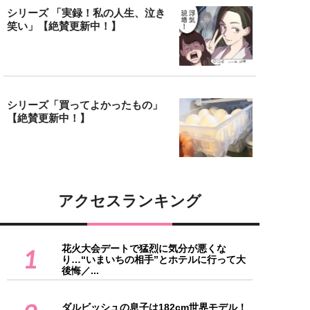
シリーズ 「実録！私の人生、泣き
笑い」【絶賛更新中！】
シリーズ「買ってよかったもの」
【絶賛更新中！】
アクセスランキング
花火大会デートで猛烈に気分が悪くな
1
り…“いまいちの相手”とホテルに行って大
後悔／...
ダルビッシュの息子は182cm世界モデル！