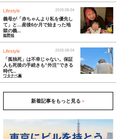
2026.08.04
Lifestyle
義母が「赤ちゃんより私を優先し
て」と…産後6か月で始まった地
獄の義...
姫野桂
2026.08.04
Lifestyle
「孤独死」は不幸じゃない。保証
人も死後の手続きも“外注”できる
時代...
ワタナベ薫
新着記事をもっと見る