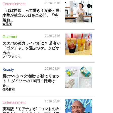
2026.08.05
Entertainment
「ほぼ自炊」って驚き！女優・黒
木華が献立365日を全公開、「特
製お...
森美樹
2026.08.05
Gourmet
スタバの強力ライバルに？ 若者が
「ゴンチャ」を選ぶワケ。タピオ
カの...
スギアカツキ
2026.08.04
Beauty
夏の“ベタベタ地獄”が秒でリセッ
ト！ ダイソーの110円「日焼け
止...
佐治真澄
2026.08.04
Entertainment
実写版『モアナ』が「コントの衣