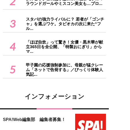
2
ラウンドガールやミスコン美女も…プロ...
スタバの強力ライバルに？ 若者が「ゴンチ
3
ャ」を選ぶワケ。タピオカの次に来た“フ
ル...
「ほぼ自炊」って驚き！女優・黒木華が献
4
立365日を全公開、「特製おにぎり」から
マ...
甲子園の応援強制参加に、母親が猛クレー
5
ム「ネットで告発する」／びっくり体験人
気記...
インフォメーション
SPA!Web編集部 編集者募集！