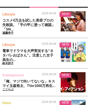
2026.08.06
Lifestyle
NEW
コスメ4万点を試した美容プロの
失敗談。「手の甲に塗って確認」
「SN...
遠藤幸子
2026.08.06
Lifestyle
NEW
電車でドラマを大声実況する“ネ
タバレおばさん”。注意した女子
高生の...
鈴木詩子
2026.08.06
Entertainment
NEW
「俺、マジで向いてないな」キス
マイ玉森裕太、TVer1000万再生...
こじらぶ
2026.08.06
News
NEW