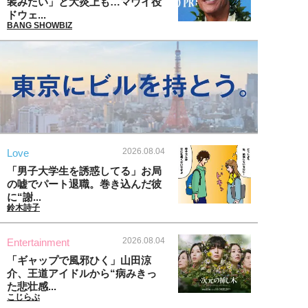
装みたい」と大炎上も…マウイ役
ドウェ...
BANG SHOWBIZ
2026.08.04
Love
「男子大学生を誘惑してる」お局
の嘘でパート退職。巻き込んだ彼
に“謝...
鈴木詩子
2026.08.04
Entertainment
「ギャップで風邪ひく」山田涼
介、王道アイドルから“病みきっ
た悲壮感...
こじらぶ