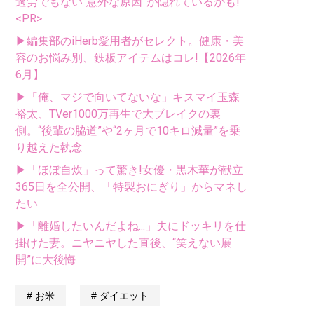
過労でもない“意外な原因”が隠れているかも!
<PR>
▶編集部のiHerb愛用者がセレクト。健康・美
容のお悩み別、鉄板アイテムはコレ!【2026年
6月】
▶「俺、マジで向いてないな」キスマイ玉森
裕太、TVer1000万再生で大ブレイクの裏
側。“後輩の脇道”や“2ヶ月で10キロ減量”を乗
り越えた執念
▶「ほぼ自炊」って驚き!女優・黒木華が献立
365日を全公開、「特製おにぎり」からマネし
たい
▶「離婚したいんだよね...」夫にドッキリを仕
掛けた妻。ニヤニヤした直後、“笑えない展
開”に大後悔
お米
ダイエット