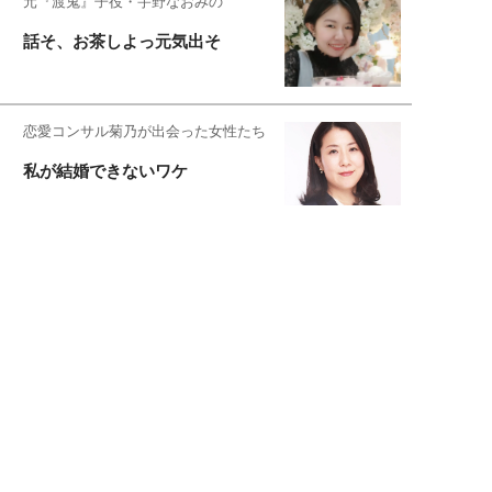
元『渡鬼』子役・宇野なおみの
話そ、お茶しよっ元気出そ
恋愛コンサル菊乃が出会った女性たち
私が結婚できないワケ
元局アナ・アラフォー、アンヌ遙香の
北海道シンプルライフ
宇垣美里が映画への想いを綴る
宇垣美里の沼落ちシネマ