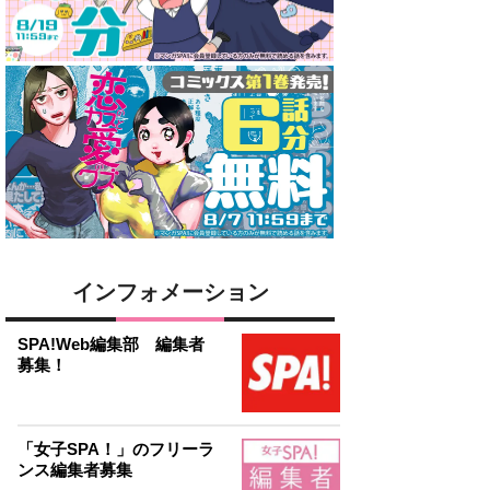
インフォメーション
SPA!Web編集部 編集者
募集！
「女子SPA！」のフリーラ
ンス編集者募集