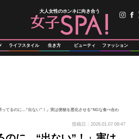
大人女性のホンネに向き合う
メ
ライフスタイル
生き方
ビューティ
ファッション
摂ってるのに…“出ない”！」実は便秘を悪化させる“NGな食べ合わ
投稿日：2026.01.07 08:47
るのに…“出ない”！」実は