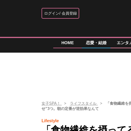
ログイン
会員登録
HOME
恋愛・結婚
エンタ
女子SPA！
ライフスタイル
「食物繊維を
せ”3つ。朝の定番が逆効果なんて
Lifestyle
「食物繊維を摂って