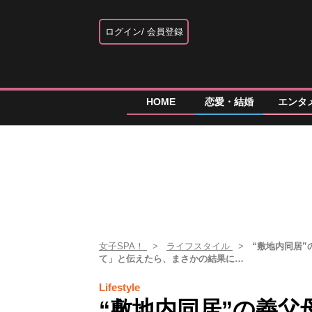
ログイン
会員登録
HOME
恋愛・結婚
エンタ
女子SPA！
ライフスタイル
“敷地内同居
て」と伝えたら、まさかの結果に…
Lifestyle
“敷地内同居”の義