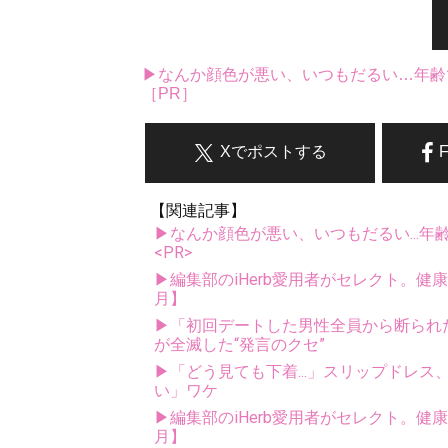
▶なんか顔色が悪い、いつもだるい…年齢
［PR］
Xでポストする
【関連記事】
▶なんか顔色が悪い、いつもだるい...年
<PR>
▶編集部のiHerb愛用者がセレクト。健
月】
▶「初回デートした男性全員から断られ
が全滅した“発言のクセ”
▶「どう見ても下着...」スリップドレ
い」ワケ
▶編集部のiHerb愛用者がセレクト。健
月】