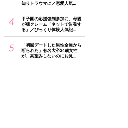
知りトラウマに／恋愛人気...
4
甲子園の応援強制参加に、母親
が猛クレーム「ネットで告発す
る」／びっくり体験人気記...
5
「初回デートした男性全員から
断られた」有名大卒34歳女性
が、高望みしないのにお見...