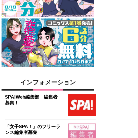
インフォメーション
SPA!Web編集部 編集者
募集！
「女子SPA！」のフリーラ
ンス編集者募集