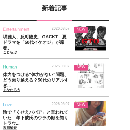
新着記事
2026.08.07
Entertainment
NEW
堺雅人、反町隆史、GACKT…夏
ドラマを「50代イケオジ」が席
巻。...
こじらぶ
2026.08.07
Human
NEW
体力をつける“体力がない”問題、
どう乗り越える？50代のリアルす
ぎ...
まなたろう
2026.08.07
Love
NEW
陰で「くせえババア」と言われて
いた…年下彼氏のウラの顔を知り
トラウ...
古川諭香