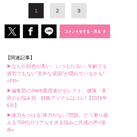
1
2
3
コメントをする・見る
【関連記事】
▶なんか顔色が悪い、いつもだるい...年齢でも
過労でもない“意外な原因”が隠れているかも!
<PR>
▶編集部のiHerb愛用者がセレクト。健康・美
容のお悩み別、鉄板アイテムはコレ!【2026年
6月】
▶体力をつける“体力がない”問題、どう乗り越
える?50代のリアルすぎる悩みに共感の声<漫
画>