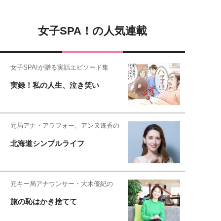
女子SPA！の人気連載
女子SPA!が贈る実話エピソード集
実録！私の人生、泣き笑い
元局アナ・アラフォー、アンヌ遙香の
北海道シンプルライフ
元キー局アナウンサー・大木優紀の
旅の恥はかき捨てて