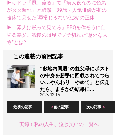
▶朝ドラ『風、薫る』で「病人役なのに色気
がダダ漏れ」と騒然。39歳・人気俳優が藁の
寝床で見せた“尋常じゃない色気”の正体
▶「素人は黙って見てろ」BBQを偉そうに仕
切る義父。我慢の限界でブチ切れた“意外な人
物”とは?
この連載の前回記事
“敷地内同居”の義父母にポスト
の中身を勝手に回収されてつら
い…やんわり「やめて」と伝え
たら、まさかの結果に…
2025.12.15
最初の記事
前の記事
次の記事
実録！私の人生、泣き笑いの一覧へ