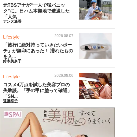
元TBSアナが“一人で猛パニッ
ク”に。日ハム本拠地で遭遇した
「人気...
アンヌ遙香
2026.08.07
Lifestyle
「旅行に絶対持っていきたいポー
チ」が無印にあった！ 濡れたもの
を入...
鈴木美奈子
2026.08.06
Lifestyle
コスメ4万点を試した美容プロの
失敗談。「手の甲に塗って確認」
「SN...
遠藤幸子