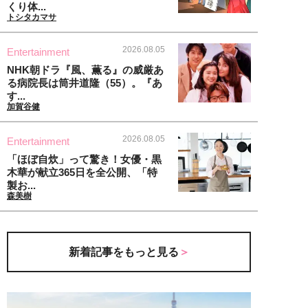
くり体...
トシタカマサ
2026.08.05
Entertainment
NHK朝ドラ『風、薫る』の威厳あ
る病院長は筒井道隆（55）。『あ
す...
加賀谷健
2026.08.05
Entertainment
「ほぼ自炊」って驚き！女優・黒
木華が献立365日を全公開、「特
製お...
森美樹
新着記事をもっと見る