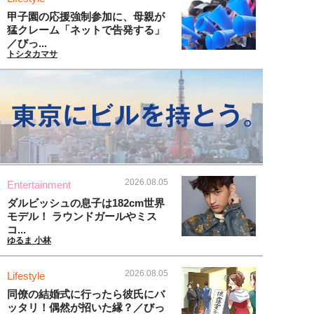
甲子園の応援強制参加に、母親が
猛クレーム「ネットで告発する」
／びっ...
トシタカマサ
2026.08.05
Entertainment
ダルビッシュの息子は182cm世界
モデル！ ラウンドガールやミス
コ...
ゆるま 小林
2026.08.05
Lifestyle
同僚の結婚式に行ったら彼氏にバ
ッタリ！偶然が招いた縁？／びっ