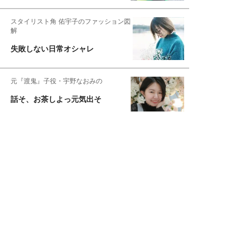
スタイリスト角 佑宇子のファッション図
解
失敗しない日常オシャレ
元『渡鬼』子役・宇野なおみの
話そ、お茶しよっ元気出そ
恋愛コンサル菊乃が出会った女性たち
私が結婚できないワケ
宇垣美里が映画への想いを綴る
宇垣美里の沼落ちシネマ