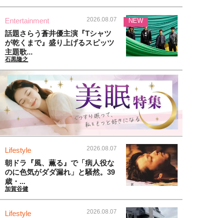
2026.08.07
Entertainment
NEW
話題さらう蒼井優主演『Tシャツ
が乾くまで』盛り上げるスピッツ
主題歌...
石黒隆之
2026.08.07
Lifestyle
朝ドラ『風、薫る』で「病人役な
のに色気がダダ漏れ」と騒然。39
歳・...
加賀谷健
2026.08.07
Lifestyle