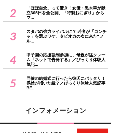
「ほぼ自炊」って驚き！女優・黒木華が献
2
立365日を全公開、「特製おにぎり」から
マ...
スタバの強力ライバルに？ 若者が「ゴンチ
3
ャ」を選ぶワケ。タピオカの次に来た“フ
ル...
甲子園の応援強制参加に、母親が猛クレー
4
ム「ネットで告発する」／びっくり体験人
気記...
同僚の結婚式に行ったら彼氏にバッタリ！
5
偶然が招いた縁？／びっくり体験人気記事
BE...
インフォメーション