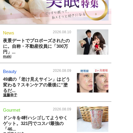
2026.08.10
News
夜景デートでプロポーズされたの
に。自称・不動産役員に「300万
円」...
maki
2026.08.09
Beauty
49歳の「老け見えサイン」はどう
変わる？スキンケアの最後に“塗
るだ...
遠藤幸子
2026.08.09
Gourmet
ドンキを4軒ハシゴしてようやく
ゲット。321円でコスパ最強の
「46...