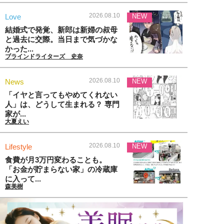
2026.08.10
Love
NEW
結婚式で発覚、新郎は新婦の叔母
と過去に交際。当日まで気づかな
かった...
ブラインドライターズ 史奈
2026.08.10
News
NEW
「イヤと言ってもやめてくれない
人」は、どうして生まれる？ 専門
家が...
大夏えい
2026.08.10
Lifestyle
NEW
食費が月3万円変わることも。
「お金が貯まらない家」の冷蔵庫
に入って...
森美樹