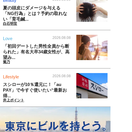
Beauty
夏の頭皮にダメージを与える
「NG行為」とは？予約の取れな
い「育毛鍼...
白石明世
2026.08.08
Love
「初回デートした男性全員から断
られた」有名大卒34歳女性が、高
望み...
菊乃
2026.08.08
Lifestyle
スシローが10％還元に！「au
PAY」で今すぐ使いたい“最新お
得...
井上ポイント