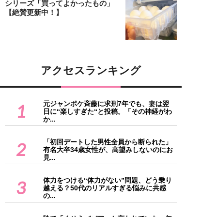
シリーズ「買ってよかったもの」
【絶賛更新中！】
アクセスランキング
元ジャンポケ斉藤に求刑7年でも、妻は翌
1
日に“楽しすぎた“と投稿。「その神経がわ
か...
「初回デートした男性全員から断られた」
2
有名大卒34歳女性が、高望みしないのにお
見...
体力をつける“体力がない”問題、どう乗り
3
越える？50代のリアルすぎる悩みに共感
の...