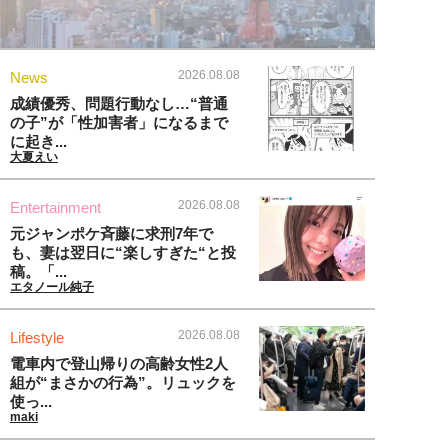
2026.08.08
News
成績優秀、問題行動なし…“普通
の子”が「性加害者」になるまで
に起き...
大夏えい
2026.08.08
Entertainment
元ジャンポケ斉藤に求刑7年で
も、妻は翌日に“楽しすぎた“と投
稿。「...
エタノール純子
2026.08.08
Lifestyle
電車内で登山帰りの高齢女性2人
組が“まさかの行為”。リュックを
使っ...
maki