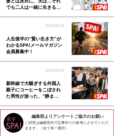
妻とは反対に、夫は…それ
でも二人は一緒に生きる…
2026.06.03
人生後半の“賢い生き方”が
わかるSPA!メールマガジン
会員募集中！
2026.05.02
新幹線で大騒ぎする外国人
親子にコーヒーをこぼされ
た男性が放った、“静ま…