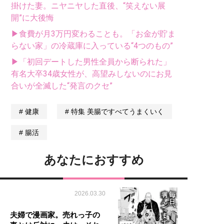
掛けた妻。ニヤニヤした直後、“笑えない展
開”に大後悔
▶食費が月3万円変わることも。「お金が貯ま
らない家」の冷蔵庫に入っている“4つのもの”
▶「初回デートした男性全員から断られた」
有名大卒34歳女性が、高望みしないのにお見
合いが全滅した“発言のクセ”
健康
特集 美腸ですべてうまくいく
腸活
あなたにおすすめ
2026.03.30
夫婦で漫画家。売れっ子の