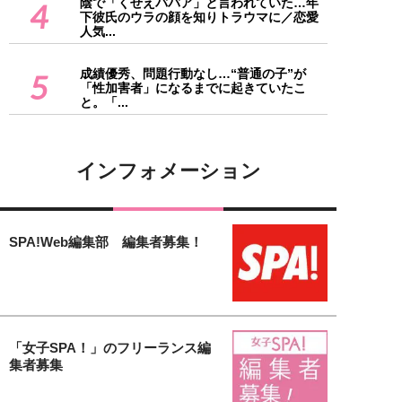
陰で「くせえババア」と言われていた…年
4
下彼氏のウラの顔を知りトラウマに／恋愛
人気...
成績優秀、問題行動なし…“普通の子”が
5
「性加害者」になるまでに起きていたこ
と。「...
インフォメーション
SPA!Web編集部 編集者募集！
「女子SPA！」のフリーランス編
集者募集