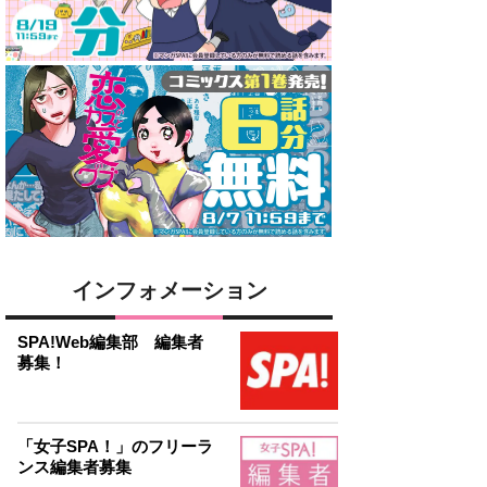
インフォメーション
SPA!Web編集部 編集者
募集！
「女子SPA！」のフリーラ
ンス編集者募集