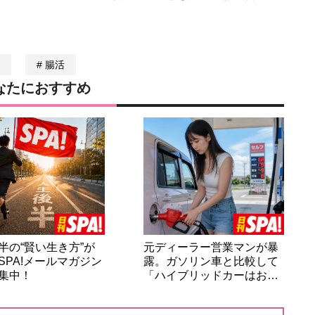
腸活
なたにおすすめ
半の“賢い生き方”が
元ディーラー営業マンが暴
SPA!メールマガジン
露。ガソリン車と比較して
集中！
「ハイブリッドカーはお…