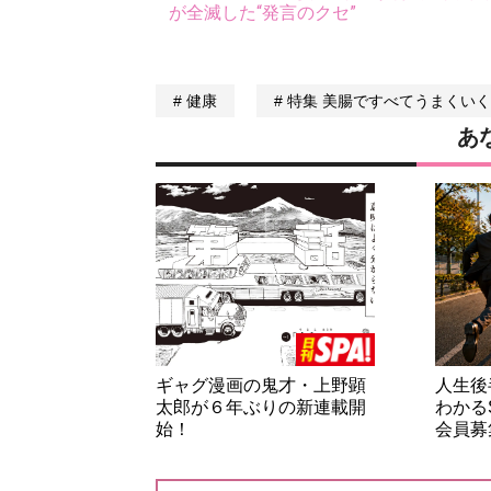
が全滅した“発言のクセ”
健康
特集 美腸ですべてうまくいく
あ
ギャグ漫画の鬼才・上野顕
人生後
太郎が６年ぶりの新連載開
わかる
始！
会員募