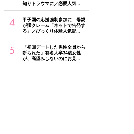
知りトラウマに／恋愛人気...
4
甲子園の応援強制参加に、母親
が猛クレーム「ネットで告発す
る」／びっくり体験人気記...
5
「初回デートした男性全員から
断られた」有名大卒34歳女性
が、高望みしないのにお見...