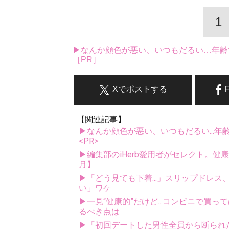
1
▶なんか顔色が悪い、いつもだるい…年齢
［PR］
Xでポストする
【関連記事】
▶なんか顔色が悪い、いつもだるい...年
<PR>
▶編集部のiHerb愛用者がセレクト。健
月】
▶「どう見ても下着...」スリップドレ
い」ワケ
▶一見“健康的”だけど...コンビニで買
るべき点は
▶「初回デートした男性全員から断られ