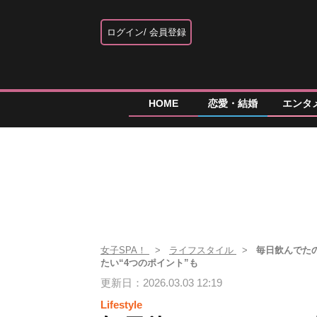
ログイン
会員登録
HOME
恋愛・結婚
エンタ
女子SPA！
ライフスタイル
毎日飲んでた
たい“4つのポイント”も
更新日：2026.03.03 12:19
Lifestyle