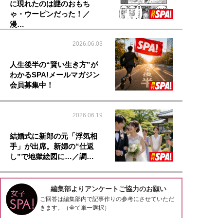
に現れたのは謎のおもち
ゃ・ウーピンだった！／
漫…
2026.06.03
人生後半の“賢い生き方”が
わかるSPA!メールマガジン
会員募集中！
2026.06.19
結婚式に新郎の元「浮気相
手」が出席。新婦の“仕返
し”で地獄絵図に…／調…