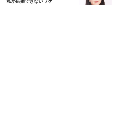
私が結婚できないワケ
元局アナ・アラフォー、アンヌ遙香の
北海道シンプルライフ
宇垣美里が映画への想いを綴る
宇垣美里の沼落ちシネマ
松本穂香が映画愛を語ります
銀幕ロンリーガール
猫バカライターがおくる