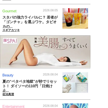
2026.08.05
Gourmet
スタバの強力ライバルに？ 若者が
「ゴンチャ」を選ぶワケ。タピオ
カの...
スギアカツキ
2026.08.04
Beauty
夏の“ベタベタ地獄”が秒でリセッ
ト！ ダイソーの110円「日焼け
止...
佐治真澄
2026.08.04
Entertainment