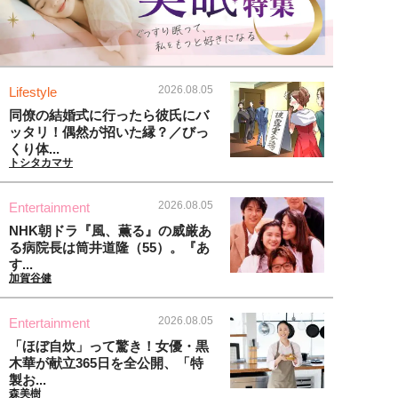
2026.08.05
Lifestyle
同僚の結婚式に行ったら彼氏にバ
ッタリ！偶然が招いた縁？／びっ
くり体...
トシタカマサ
2026.08.05
Entertainment
NHK朝ドラ『風、薫る』の威厳あ
る病院長は筒井道隆（55）。『あ
す...
加賀谷健
2026.08.05
Entertainment
「ほぼ自炊」って驚き！女優・黒
木華が献立365日を全公開、「特
製お...
森美樹