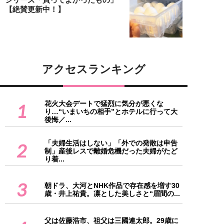
【絶賛更新中！】
アクセスランキング
花火大会デートで猛烈に気分が悪くな
1
り…“いまいちの相手”とホテルに行って大
後悔／...
「夫婦生活はしない」「外での発散は申告
2
制」産後レスで離婚危機だった夫婦がたど
り着...
3
朝ドラ、大河とNHK作品で存在感を増す30
歳・井上祐貴。凛とした美しさと“眉間の...
父は佐藤浩市、祖父は三國連太郎。29歳に