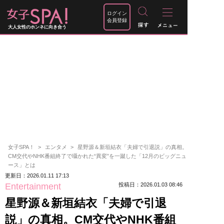
ログイン
会員登録
大人女性のホンネに向き合う
女子SPA！
エンタメ
星野源＆新垣結衣「夫婦で引退説」の真相。
CM交代やNHK番組終了で囁かれた“異変”を一蹴した「12月のビッグニュ
ース」とは
更新日：2026.01.11 17:13
Entertainment
投稿日：2026.01.03 08:46
星野源＆新垣結衣「夫婦で引退
説」の真相。CM交代やNHK番組