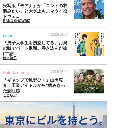
実写版『モアナ』が「コントの衣
装みたい」と大炎上も…マウイ役
ドウェ...
BANG SHOWBIZ
2026.08.04
Love
「男子大学生を誘惑してる」お局
の嘘でパート退職。巻き込んだ彼
に“謝...
鈴木詩子
2026.08.04
Entertainment
「ギャップで風邪ひく」山田涼
介、王道アイドルから“病みきっ
た悲壮感...
こじらぶ