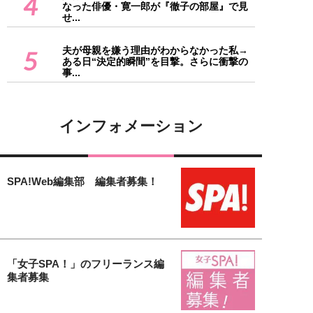
4
なった俳優・寛一郎が『徹子の部屋』で見
せ...
夫が母親を嫌う理由がわからなかった私→
5
ある日“決定的瞬間”を目撃。さらに衝撃の
事...
インフォメーション
SPA!Web編集部 編集者募集！
「女子SPA！」のフリーランス編
集者募集