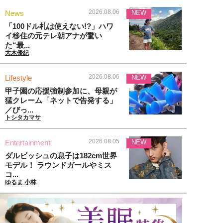
2026.08.06
News
NEW
「100ドル札は使えない!?」ハワ
イ移住の元テレ朝アナが驚い
た“最...
大木優紀
2026.08.06
Lifestyle
NEW
甲子園の応援強制参加に、母親が
猛クレーム「ネットで告発する」
／びっ...
トシタカマサ
2026.08.05
Entertainment
NEW
ダルビッシュの息子は182cm世界
モデル！ ラウンドガールやミス
コ...
ゆるま 小林