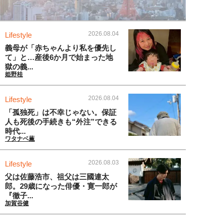
2026.08.04
Lifestyle
義母が「赤ちゃんより私を優先し
て」と…産後6か月で始まった地
獄の義...
姫野桂
2026.08.04
Lifestyle
「孤独死」は不幸じゃない。保証
人も死後の手続きも“外注”できる
時代...
ワタナベ薫
2026.08.03
Lifestyle
父は佐藤浩市、祖父は三國連太
郎。29歳になった俳優・寛一郎が
『徹子...
加賀谷健