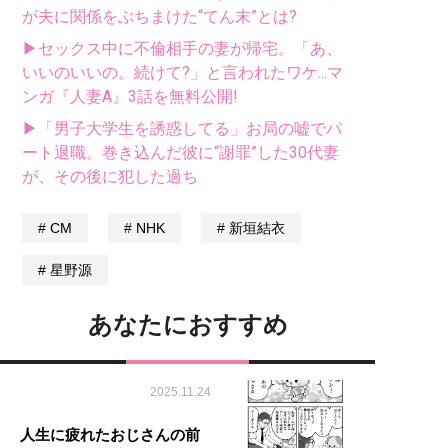
が夫に関係をぶちまけた“てん末”とは?
▶セックス中に不倫相手の妻が帰宅。「あ、
いいのいいの。続けて?」と言われたワケ...マ
ンガ『人妻A』3話を無料公開!
▶「男子大学生を誘惑してる」お局の嘘でパ
ート退職。巻き込んだ彼に“謝罪”した30代妻
が、その後に犯した過ち
CM
NHK
新垣結衣
星野源
あなたにおすすめ
2025.11.24
人生に疲れたおじさんの前