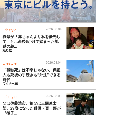
2026.08.04
Lifestyle
義母が「赤ちゃんより私を優先し
て」と…産後6か月で始まった地
獄の義...
姫野桂
2026.08.04
Lifestyle
「孤独死」は不幸じゃない。保証
人も死後の手続きも“外注”できる
時代...
ワタナベ薫
2026.08.03
Lifestyle
父は佐藤浩市、祖父は三國連太
郎。29歳になった俳優・寛一郎が
『徹子...