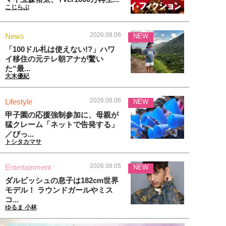
こじらぶ
2026.08.06
News
NEW
「100ドル札は使えない!?」ハワ
イ移住の元テレ朝アナが驚い
た“最...
大木優紀
2026.08.06
Lifestyle
NEW
甲子園の応援強制参加に、母親が
猛クレーム「ネットで告発する」
／びっ...
トシタカマサ
2026.08.05
Entertainment
NEW
ダルビッシュの息子は182cm世界
モデル！ ラウンドガールやミス
コ...
ゆるま 小林