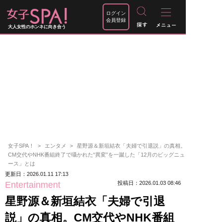
ログイン
会員登録
大人女性のホンネに向き合う
女子SPA！
エンタメ
星野源＆新垣結衣「夫婦で引退説」の真相。
CM交代やNHK番組終了で囁かれた“異変”を一蹴した「12月のビッグニュ
ース」とは
更新日：2026.01.11 17:13
Entertainment
投稿日：2026.01.03 08:46
星野源＆新垣結衣「夫婦で引退
説」の真相。CM交代やNHK番組