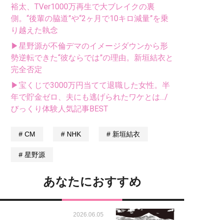
裕太、TVer1000万再生で大ブレイクの裏
側。“後輩の脇道”や“2ヶ月で10キロ減量”を乗
り越えた執念
▶星野源が不倫デマのイメージダウンから形
勢逆転できた“彼ならでは”の理由。新垣結衣と
完全否定
▶宝くじで3000万円当てて退職した女性。半
年で貯金ゼロ、夫にも逃げられたワケとは.../
びっくり体験人気記事BEST
CM
NHK
新垣結衣
星野源
あなたにおすすめ
2026.06.05