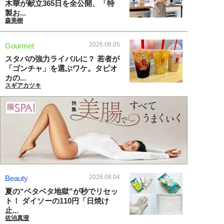
木華が献立365日を全公開、「特
製お...
森美樹
2026.08.05
Gourmet
スタバの強力ライバルに？ 若者が
「ゴンチャ」を選ぶワケ。タピオ
カの...
スギアカツキ
2026.08.04
Beauty
夏の“ベタベタ地獄”が秒でリセッ
ト！ ダイソーの110円「日焼け
止...
佐治真澄