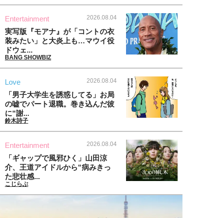
2026.08.04
Entertainment
実写版『モアナ』が「コントの衣
装みたい」と大炎上も…マウイ役
ドウェ...
BANG SHOWBIZ
2026.08.04
Love
「男子大学生を誘惑してる」お局
の嘘でパート退職。巻き込んだ彼
に“謝...
鈴木詩子
2026.08.04
Entertainment
「ギャップで風邪ひく」山田涼
介、王道アイドルから“病みきっ
た悲壮感...
こじらぶ