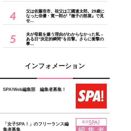
父は佐藤浩市、祖父は三國連太郎。29歳に
4
なった俳優・寛一郎が『徹子の部屋』で見
せ...
夫が母親を嫌う理由がわからなかった私→
5
ある日“決定的瞬間”を目撃。さらに衝撃の
事...
インフォメーション
SPA!Web編集部 編集者募集！
「女子SPA！」のフリーランス編
集者募集