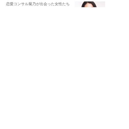
恋愛コンサル菊乃が出会った女性たち
私が結婚できないワケ
元局アナ・アラフォー、アンヌ遙香の
北海道シンプルライフ
宇垣美里が映画への想いを綴る
宇垣美里の沼落ちシネマ
松本穂香が映画愛を語ります
銀幕ロンリーガール