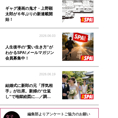
ギャグ漫画の鬼才・上野顕
太郎が６年ぶりの新連載開
始！
2026.06.03
人生後半の“賢い生き方”が
わかるSPA!メールマガジン
会員募集中！
2026.06.19
結婚式に新郎の元「浮気相
手」が出席。新婦の“仕返
し”で地獄絵図に…／調…