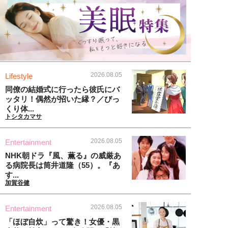
2026.08.05
Lifestyle
同僚の結婚式に行ったら彼氏にバ
ッタリ！偶然が招いた縁？／びっ
くり体...
トシタカマサ
2026.08.05
Entertainment
NHK朝ドラ『風、薫る』の威厳あ
る病院長は筒井道隆（55）。『あ
す...
加賀谷健
2026.08.05
Entertainment
「ほぼ自炊」って驚き！女優・黒