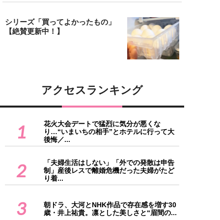
シリーズ「買ってよかったもの」
【絶賛更新中！】
アクセスランキング
花火大会デートで猛烈に気分が悪くな
1
り…“いまいちの相手”とホテルに行って大
後悔／...
「夫婦生活はしない」「外での発散は申告
2
制」産後レスで離婚危機だった夫婦がたど
り着...
3
朝ドラ、大河とNHK作品で存在感を増す30
歳・井上祐貴。凛とした美しさと“眉間の...