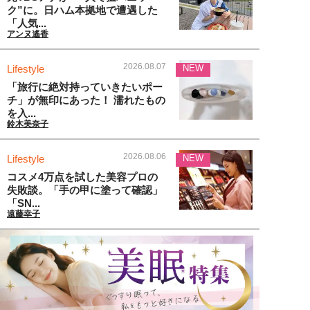
ク”に。日ハム本拠地で遭遇した
「人気...
アンヌ遙香
2026.08.07
Lifestyle
NEW
「旅行に絶対持っていきたいポー
チ」が無印にあった！ 濡れたもの
を入...
鈴木美奈子
2026.08.06
Lifestyle
NEW
コスメ4万点を試した美容プロの
失敗談。「手の甲に塗って確認」
「SN...
遠藤幸子