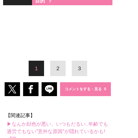
目的”？
1
2
3
コメントをする・見る
【関連記事】
▶なんか顔色が悪い、いつもだるい...年齢でも
過労でもない“意外な原因”が隠れているかも!