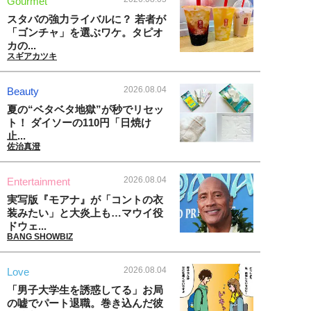
Gourmet
スタバの強力ライバルに？ 若者が
「ゴンチャ」を選ぶワケ。タピオ
カの...
スギアカツキ
2026.08.04
Beauty
夏の“ベタベタ地獄”が秒でリセッ
ト！ ダイソーの110円「日焼け
止...
佐治真澄
2026.08.04
Entertainment
実写版『モアナ』が「コントの衣
装みたい」と大炎上も…マウイ役
ドウェ...
BANG SHOWBIZ
2026.08.04
Love
「男子大学生を誘惑してる」お局
の嘘でパート退職。巻き込んだ彼