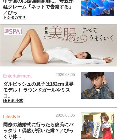
甲子園の応援強制参加に、母親が
猛クレーム「ネットで告発する」
／びっ...
トシタカマサ
2026.08.05
Entertainment
ダルビッシュの息子は182cm世界
モデル！ ラウンドガールやミス
コ...
ゆるま 小林
2026.08.05
Lifestyle
同僚の結婚式に行ったら彼氏にバ
ッタリ！偶然が招いた縁？／びっ
くり体...