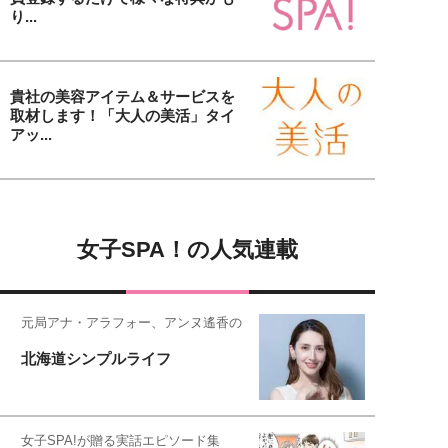
り...
貴社の美容アイテム＆サービスを
取材します！「大人の美活」タイ
アッ...
女子SPA！の人気連載
元局アナ・アラフォー、アンヌ遙香の
北海道シンプルライフ
女子SPA!が贈る実話エピソード集