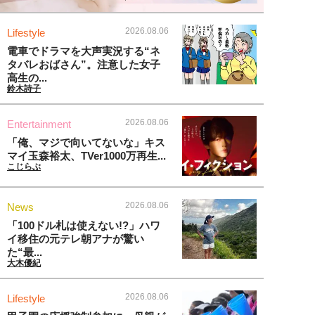
2026.08.06
Lifestyle
電車でドラマを大声実況する“ネ
タバレおばさん”。注意した女子
高生の...
鈴木詩子
2026.08.06
Entertainment
「俺、マジで向いてないな」キス
マイ玉森裕太、TVer1000万再生...
こじらぶ
2026.08.06
News
「100ドル札は使えない!?」ハワ
イ移住の元テレ朝アナが驚い
た“最...
大木優紀
2026.08.06
Lifestyle