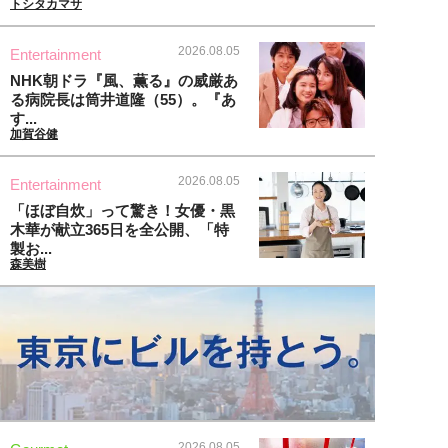
トシタカマサ
2026.08.05
Entertainment
NHK朝ドラ『風、薫る』の威厳あ
る病院長は筒井道隆（55）。『あ
す...
加賀谷健
2026.08.05
Entertainment
「ほぼ自炊」って驚き！女優・黒
木華が献立365日を全公開、「特
製お...
森美樹
2026.08.05