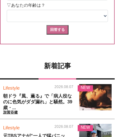
新着記事
2026.08.07
Lifestyle
NEW
朝ドラ『風、薫る』で「病人役な
のに色気がダダ漏れ」と騒然。39
歳・...
加賀谷健
2026.08.07
Lifestyle
NEW
元TBSアナが“一人で猛パニッ