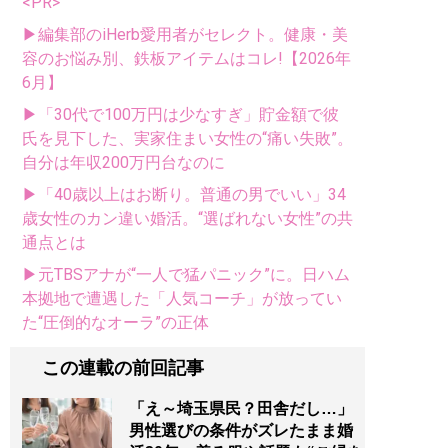
<PR>
▶編集部のiHerb愛用者がセレクト。健康・美
容のお悩み別、鉄板アイテムはコレ!【2026年
6月】
▶「30代で100万円は少なすぎ」貯金額で彼
氏を見下した、実家住まい女性の“痛い失敗”。
自分は年収200万円台なのに
▶「40歳以上はお断り。普通の男でいい」34
歳女性のカン違い婚活。“選ばれない女性”の共
通点とは
▶元TBSアナが“一人で猛パニック”に。日ハム
本拠地で遭遇した「人気コーチ」が放ってい
た“圧倒的なオーラ”の正体
この連載の前回記事
「え～埼玉県民？田舎だし…」
男性選びの条件がズレたまま婚