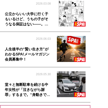
2026.03.08
公立からいい大学に行く子
もいるけど、うちの子がそ
うなる保証はない――。…
2026.06.03
人生後半の“賢い生き方”が
わかるSPA!メールマガジン
会員募集中！
2026.05.30
堂々と無断駐車を続ける中
年女性が「泣きながら謝
罪」するまで。“身動きで…