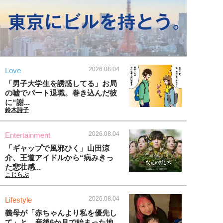
2026.08.04
Love
「男子大学生を誘惑してる」お局
の嘘でパート退職。巻き込んだ彼
に“謝...
鈴木詩子
2026.08.04
Entertainment
「ギャップで風邪ひく」山田涼
介、王道アイドルから“病みきっ
た悲壮感...
こじらぶ
2026.08.04
Lifestyle
義母が「赤ちゃんより私を優先し
て」と…産後6か月で始まった地