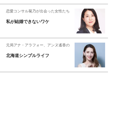
恋愛コンサル菊乃が出会った女性たち
私が結婚できないワケ
元局アナ・アラフォー、アンヌ遙香の
北海道シンプルライフ
宇垣美里が映画への想いを綴る
宇垣美里の沼落ちシネマ
松本穂香が映画愛を語ります
銀幕ロンリーガール