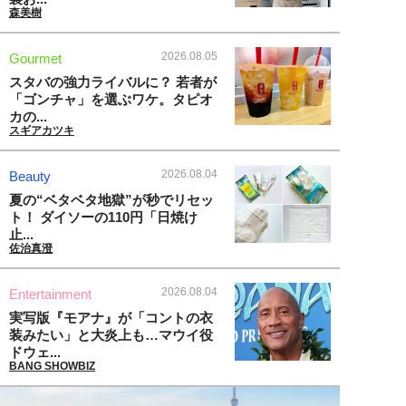
森美樹
2026.08.05
Gourmet
スタバの強力ライバルに？ 若者が
「ゴンチャ」を選ぶワケ。タピオ
カの...
スギアカツキ
2026.08.04
Beauty
夏の“ベタベタ地獄”が秒でリセッ
ト！ ダイソーの110円「日焼け
止...
佐治真澄
2026.08.04
Entertainment
実写版『モアナ』が「コントの衣
装みたい」と大炎上も…マウイ役
ドウェ...
BANG SHOWBIZ