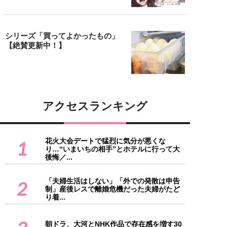
シリーズ「買ってよかったもの」
【絶賛更新中！】
アクセスランキング
花火大会デートで猛烈に気分が悪くな
1
り…“いまいちの相手”とホテルに行って大
後悔／...
「夫婦生活はしない」「外での発散は申告
2
制」産後レスで離婚危機だった夫婦がたど
り着...
朝ドラ、大河とNHK作品で存在感を増す30