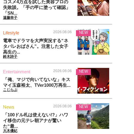
コスメ4万点を試した美容プロの
失敗談。「手の甲に塗って確認」
「SN...
遠藤幸子
2026.08.06
Lifestyle
NEW
電車でドラマを大声実況する“ネ
タバレおばさん”。注意した女子
高生の...
鈴木詩子
2026.08.06
Entertainment
NEW
「俺、マジで向いてないな」キス
マイ玉森裕太、TVer1000万再生...
こじらぶ
2026.08.06
News
NEW
「100ドル札は使えない!?」ハワ
イ移住の元テレ朝アナが驚い
た“最...
大木優紀