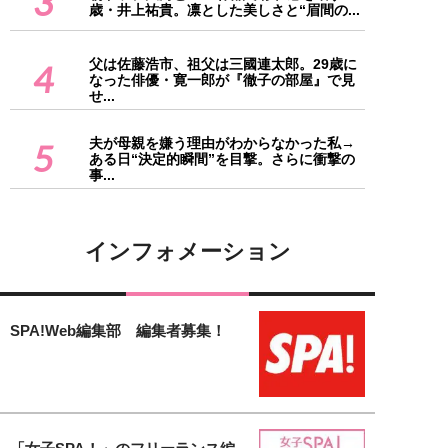
3
歳・井上祐貴。凛とした美しさと“眉間の...
父は佐藤浩市、祖父は三國連太郎。29歳に
4
なった俳優・寛一郎が『徹子の部屋』で見
せ...
夫が母親を嫌う理由がわからなかった私→
5
ある日“決定的瞬間”を目撃。さらに衝撃の
事...
インフォメーション
SPA!Web編集部 編集者募集！