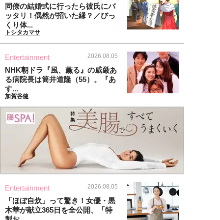
同僚の結婚式に行ったら彼氏にバ
ッタリ！偶然が招いた縁？／びっ
くり体...
トシタカマサ
2026.08.05
Entertainment
NHK朝ドラ『風、薫る』の威厳あ
る病院長は筒井道隆（55）。『あ
す...
加賀谷健
2026.08.05
Entertainment
「ほぼ自炊」って驚き！女優・黒
木華が献立365日を全公開、「特
製お...