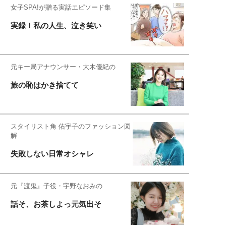
女子SPA!が贈る実話エピソード集
実録！私の人生、泣き笑い
元キー局アナウンサー・大木優紀の
旅の恥はかき捨てて
スタイリスト角 佑宇子のファッション図
解
失敗しない日常オシャレ
元『渡鬼』子役・宇野なおみの
話そ、お茶しよっ元気出そ