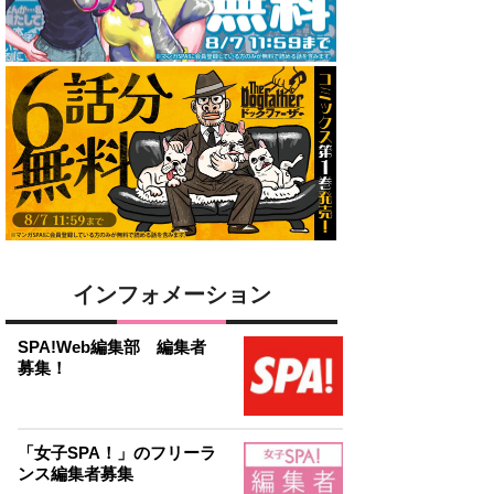
インフォメーション
SPA!Web編集部 編集者
募集！
「女子SPA！」のフリーラ
ンス編集者募集