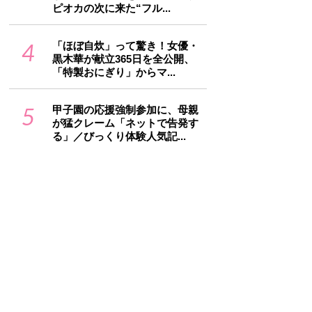
ピオカの次に来た“フル...
4
「ほぼ自炊」って驚き！女優・
黒木華が献立365日を全公開、
「特製おにぎり」からマ...
5
甲子園の応援強制参加に、母親
が猛クレーム「ネットで告発す
る」／びっくり体験人気記...