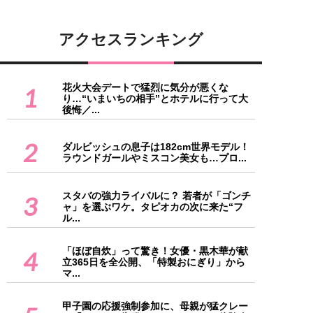
アクセスランキング
花火大会デートで猛烈に気分が悪くな
1
り…“いまいちの相手”とホテルに行って大
後悔／...
2
ダルビッシュの息子は182cm世界モデル！
ラウンドガールやミスコン美女も…プロ...
スタバの強力ライバルに？ 若者が「ゴンチ
3
ャ」を選ぶワケ。タピオカの次に来た“フ
ル...
「ほぼ自炊」って驚き！女優・黒木華が献
4
立365日を全公開、「特製おにぎり」から
マ...
甲子園の応援強制参加に、母親が猛クレー