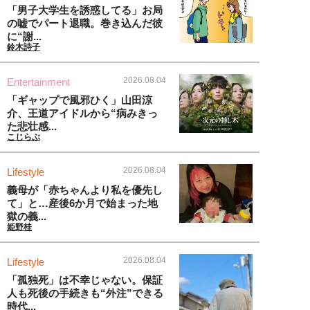
「男子大学生を誘惑してる」お局
の嘘でパート退職。巻き込んだ彼
に“謝...
鈴木詩子
2026.08.04
Entertainment
「ギャップで風邪ひく」山田涼
介、王道アイドルから“病みきっ
た悲壮感...
こじらぶ
2026.08.04
Lifestyle
義母が「赤ちゃんより私を優先し
て」と…産後6か月で始まった地
獄の義...
姫野桂
2026.08.04
Lifestyle
「孤独死」は不幸じゃない。保証
人も死後の手続きも“外注”できる
時代...