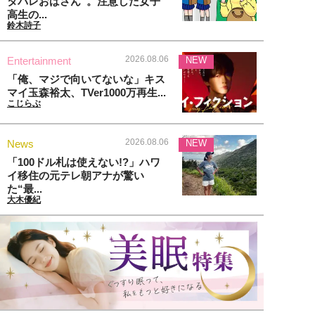
タバレおばさん”。注意した女子
高生の...
鈴木詩子
2026.08.06
Entertainment
NEW
「俺、マジで向いてないな」キス
マイ玉森裕太、TVer1000万再生...
こじらぶ
2026.08.06
News
NEW
「100ドル札は使えない!?」ハワ
イ移住の元テレ朝アナが驚い
た“最...
大木優紀