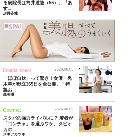
る病院長は筒井道隆（55）。『あ
す...
加賀谷健
2026.08.05
Entertainment
「ほぼ自炊」って驚き！女優・黒
木華が献立365日を全公開、「特
製お...
森美樹
2026.08.05
Gourmet
スタバの強力ライバルに？ 若者が
「ゴンチャ」を選ぶワケ。タピオ
カの...
スギアカツキ