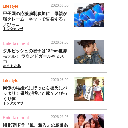
2026.08.06
Lifestyle
甲子園の応援強制参加に、母親が
猛クレーム「ネットで告発する」
／びっ...
トシタカマサ
2026.08.05
Entertainment
ダルビッシュの息子は182cm世界
モデル！ ラウンドガールやミス
コ...
ゆるま 小林
2026.08.05
Lifestyle
同僚の結婚式に行ったら彼氏にバ
ッタリ！偶然が招いた縁？／びっ
くり体...
トシタカマサ
2026.08.05
Entertainment
NHK朝ドラ『風、薫る』の威厳あ