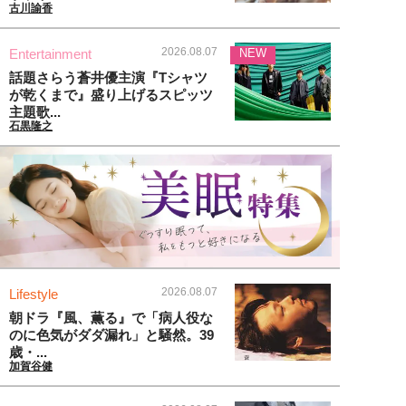
古川諭香
2026.08.07
Entertainment
NEW
話題さらう蒼井優主演『Tシャツ
が乾くまで』盛り上げるスピッツ
主題歌...
石黒隆之
2026.08.07
Lifestyle
朝ドラ『風、薫る』で「病人役な
のに色気がダダ漏れ」と騒然。39
歳・...
加賀谷健