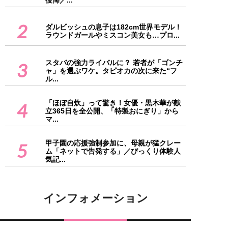
2
ダルビッシュの息子は182cm世界モデル！
ラウンドガールやミスコン美女も…プロ...
スタバの強力ライバルに？ 若者が「ゴンチ
3
ャ」を選ぶワケ。タピオカの次に来た“フ
ル...
「ほぼ自炊」って驚き！女優・黒木華が献
4
立365日を全公開、「特製おにぎり」から
マ...
甲子園の応援強制参加に、母親が猛クレー
5
ム「ネットで告発する」／びっくり体験人
気記...
インフォメーション