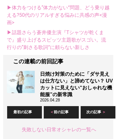
▶体力をつける“体力がない”問題、どう乗り越
える?50代のリアルすぎる悩みに共感の声<漫
画>
▶話題さらう蒼井優主演『Tシャツが乾くま
で』盛り上げるスピッツ主題歌がスゴい。流
行りの“刺さる歌詞”に頼らない新しさ
この連載の前回記事
日焼け対策のために「ダサ見え
は仕方ない」と諦めてない？ UV
カットに見えない“おしゃれな機
能服”の新常識
2026.04.28
最初の記事
前の記事
次の記事
失敗しない日常オシャレの一覧へ