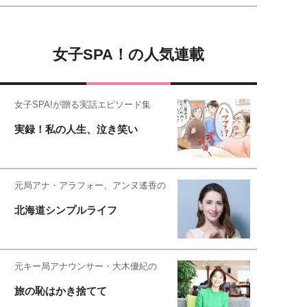
女子SPA！の人気連載
女子SPA!が贈る実話エピソード集
実録！私の人生、泣き笑い
元局アナ・アラフォー、アンヌ遙香の
北海道シンプルライフ
元キー局アナウンサー・大木優紀の
旅の恥はかき捨てて