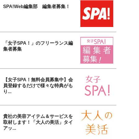
SPA!Web編集部 編集者募集！
「女子SPA！」のフリーランス編
集者募集
【女子SPA！無料会員募集中】会
員登録するだけで様々な特典がも
り...
貴社の美容アイテム＆サービスを
取材します！「大人の美活」タイ
アッ...