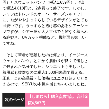
円）とスウェットパンツ（税込1,639円）。合計
で税込4,818円と、2点買って終了です。しかし、
シャツはトレンドのオーバーサイズシルエット
に、袖がややふっくらしているデザインがとても
可愛いです。うっすらと透け感のあるシアーシャ
ツですが、シアー感が大人世代でも難なく着られ
る絶妙さ。UVカット機能など、機能面も嬉しい
ですね。
そして筆者が感動したのは何より、イージース
ウェットパンツ。とにかく肌触りが良くて優しさ
に包まれた気分でした。シルエットも美しいし、
着用感も抜群なのに税込1,500円未満で買える。
正直、この高品質・低価格はユニクロ超えだと言
えるので、SEIYUの本気を感じちゃいましたね。
【しまむら】購入点数4点、合計金
次のページ
額4,587円