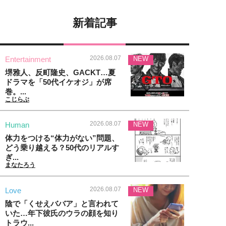
新着記事
2026.08.07
Entertainment
NEW
堺雅人、反町隆史、GACKT…夏
ドラマを「50代イケオジ」が席
巻。...
こじらぶ
2026.08.07
Human
NEW
体力をつける“体力がない”問題、
どう乗り越える？50代のリアルす
ぎ...
まなたろう
2026.08.07
Love
NEW
陰で「くせえババア」と言われて
いた…年下彼氏のウラの顔を知り
トラウ...