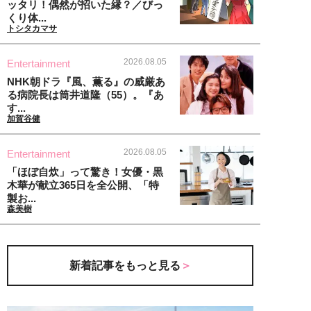
ッタリ！偶然が招いた縁？／びっ
くり体...
トシタカマサ
2026.08.05
Entertainment
NHK朝ドラ『風、薫る』の威厳あ
る病院長は筒井道隆（55）。『あ
す...
加賀谷健
2026.08.05
Entertainment
「ほぼ自炊」って驚き！女優・黒
木華が献立365日を全公開、「特
製お...
森美樹
新着記事をもっと見る