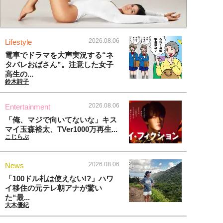
2026.08.06
Lifestyle
電車でドラマを大声実況する“ネ
タバレおばさん”。注意した女子
高生の...
鈴木詩子
2026.08.06
Entertainment
「俺、マジで向いてないな」キス
マイ玉森裕太、TVer1000万再生...
こじらぶ
2026.08.06
News
「100ドル札は使えない!?」ハワ
イ移住の元テレ朝アナが驚い
た“最...
大木優紀