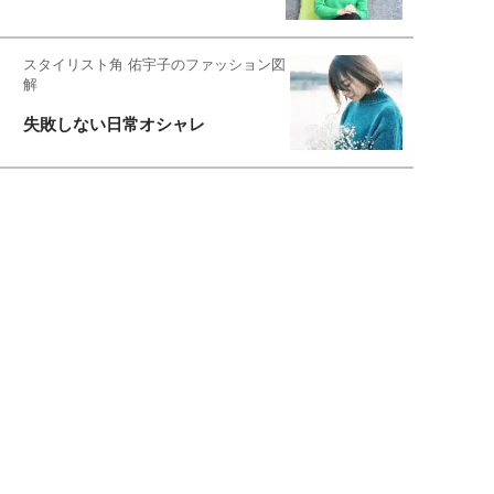
スタイリスト角 佑宇子のファッション図
解
失敗しない日常オシャレ
元『渡鬼』子役・宇野なおみの
話そ、お茶しよっ元気出そ
恋愛コンサル菊乃が出会った女性たち
私が結婚できないワケ
宇垣美里が映画への想いを綴る