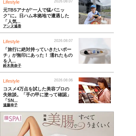
2026.08.07
Lifestyle
元TBSアナが“一人で猛パニッ
ク”に。日ハム本拠地で遭遇した
「人気...
アンヌ遙香
2026.08.07
Lifestyle
「旅行に絶対持っていきたいポー
チ」が無印にあった！ 濡れたもの
を入...
鈴木美奈子
2026.08.06
Lifestyle
コスメ4万点を試した美容プロの
失敗談。「手の甲に塗って確認」
「SN...
遠藤幸子