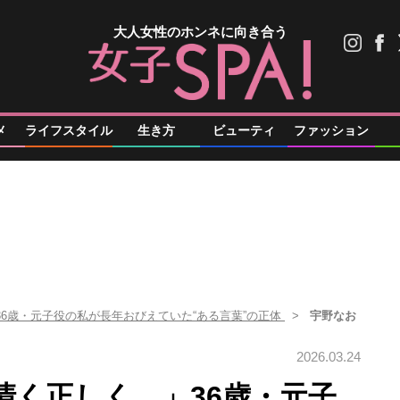
大人女性のホンネに向き合う
メ
ライフスタイル
生き方
ビューティ
ファッション
36歳・元子役の私が長年おびえていた“ある言葉”の正体
宇野なお
2026.03.24
清く正しく…」36歳・元子