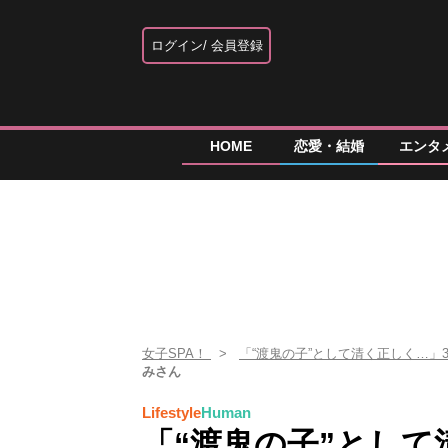
ログイン
会員登録
HOME
恋愛・結婚
エンタ
女子SPA！
「“渡鬼の子”として清く正しく…」
みさん
Lifestyle
Human
「“渡鬼の子”として