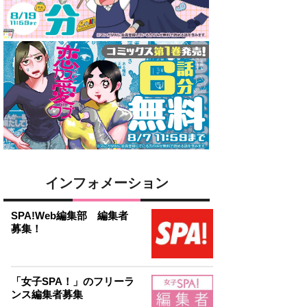
インフォメーション
SPA!Web編集部 編集者
募集！
「女子SPA！」のフリーラ
ンス編集者募集