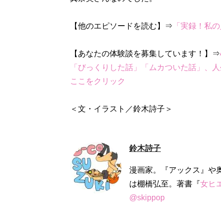
【他のエピソードを読む】⇒
「実録！私の
【あなたの体験談を募集しています！】⇒
「びっくりした話」「ムカついた話」、人
ここをクリック
＜文・イラスト／鈴木詩子＞
鈴木詩子
漫画家。『アックス』や
は棚橋弘至。著書『
女ヒ
@skippop