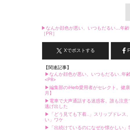
▶なんか顔色が悪い、いつもだるい…年齢
［PR］
Xでポストする
【関連記事】
▶なんか顔色が悪い、いつもだるい...年
<PR>
▶編集部のiHerb愛用者がセレクト。健
月】
▶電車で大声通話する迷惑客。誰も注意でき
逃げ出した
▶「どう見ても下着...」スリップドレ
い」ワケ
▶「出続けているのになぜか懐かしい」5