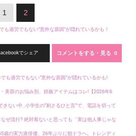
1
2
でも過労でもない“意外な原因”が隠れているかも！
コメントをする・見る
Facebookでシェア
齢でも過労でもない“意外な原因”が隠れているかも!
康・美容のお悩み別、鉄板アイテムはコレ!【2026年6
ない中...小学生の“刺さるひと言”で、電話を切って
ス、なぜ流行? 絶対着ないと思っても「実は他人事じゃな
5歳の実力派俳優、26年ぶりに朝ドラへ。トレンディ