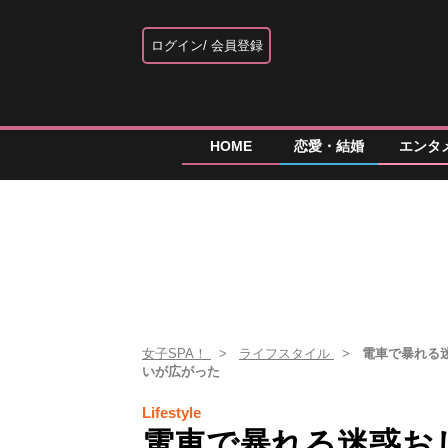
ログイン
会員登録
HOME
恋愛・結婚
エンタ
女子SPA！
ライフスタイル
電車で暴れる
いが広がった
Lifestyle
電車で暴れる迷惑お