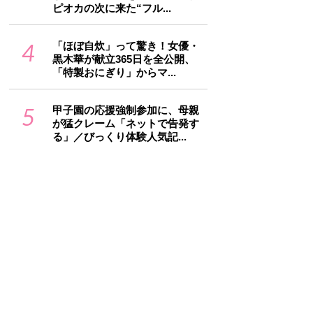
ピオカの次に来た“フル...
4
「ほぼ自炊」って驚き！女優・
黒木華が献立365日を全公開、
「特製おにぎり」からマ...
5
甲子園の応援強制参加に、母親
が猛クレーム「ネットで告発す
る」／びっくり体験人気記...