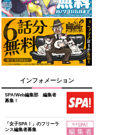
インフォメーション
SPA!Web編集部 編集者
募集！
「女子SPA！」のフリーラ
ンス編集者募集