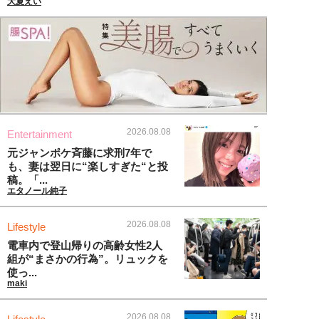
大夏えい
2026.08.08
Entertainment
元ジャンポケ斉藤に求刑7年で
も、妻は翌日に“楽しすぎた“と投
稿。「...
エタノール純子
2026.08.08
Lifestyle
電車内で登山帰りの高齢女性2人
組が“まさかの行為”。リュックを
使っ...
maki
2026.08.08