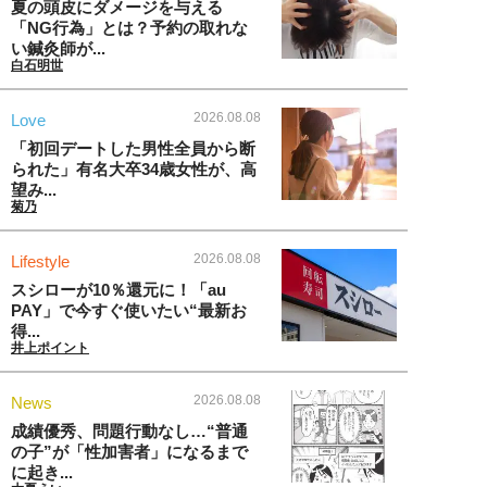
夏の頭皮にダメージを与える
「NG行為」とは？予約の取れな
い鍼灸師が...
白石明世
2026.08.08
Love
「初回デートした男性全員から断
られた」有名大卒34歳女性が、高
望み...
菊乃
2026.08.08
Lifestyle
スシローが10％還元に！「au
PAY」で今すぐ使いたい“最新お
得...
井上ポイント
2026.08.08
News
成績優秀、問題行動なし…“普通
の子”が「性加害者」になるまで
に起き...