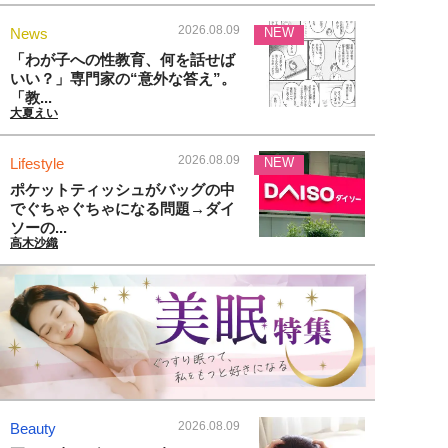
2026.08.09
News
NEW
「わが子への性教育、何を話せば
いい？」専門家の“意外な答え”。
「教...
大夏えい
2026.08.09
Lifestyle
NEW
ポケットティッシュがバッグの中
でぐちゃぐちゃになる問題→ダイ
ソーの...
高木沙織
2026.08.09
Beauty