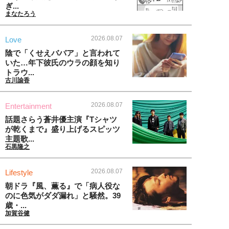
ぎ...
まなたろう
2026.08.07
Love
陰で「くせえババア」と言われて
いた…年下彼氏のウラの顔を知り
トラウ...
古川諭香
2026.08.07
Entertainment
話題さらう蒼井優主演『Tシャツ
が乾くまで』盛り上げるスピッツ
主題歌...
石黒隆之
2026.08.07
Lifestyle
朝ドラ『風、薫る』で「病人役な
のに色気がダダ漏れ」と騒然。39
歳・...
加賀谷健