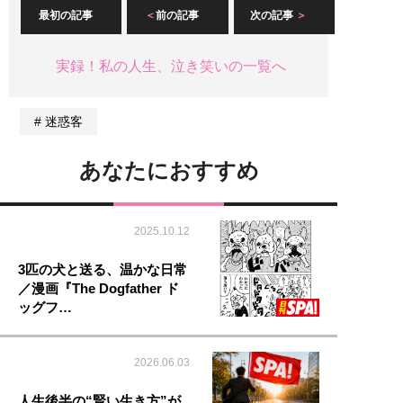
最初の記事
前の記事
次の記事
実録！私の人生、泣き笑いの一覧へ
迷惑客
あなたにおすすめ
2025.10.12
3匹の犬と送る、温かな日常
／漫画『The Dogfather ド
ッグフ…
2026.06.03
人生後半の“賢い生き方”が