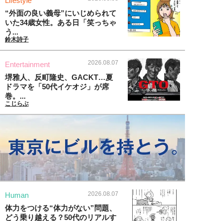
Lifestyle
“外面の良い義母”にいじめられて
いた34歳女性。ある日「笑っちゃ
う...
鈴木詩子
2026.08.07
Entertainment
堺雅人、反町隆史、GACKT…夏
ドラマを「50代イケオジ」が席
巻。...
こじらぶ
2026.08.07
Human
体力をつける“体力がない”問題、
どう乗り越える？50代のリアルす