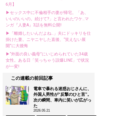
6月】
▶セックス中に不倫相手の妻が帰宅。「あ、
いいのいいの。続けて?」と言われたワケ...マ
ンガ『人妻A』3話を無料公開!
▶「離婚したいんだよね...」夫にドッキリを仕
掛けた妻。ニヤニヤした直後、“笑えない展
開”に大後悔
▶“外面の良い義母”にいじめられていた34歳
女性。ある日「笑っちゃう誤爆LINE」で状況
が一変!
この連載の前回記事
電車で暴れる迷惑おじさんに、
外国人男性が“反撃のひと言”。
次の瞬間、車内に笑いが広がっ
た
2026.05.21