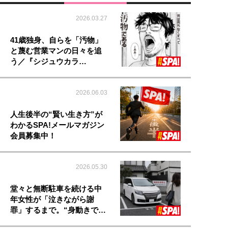
2026.03.27
41歳独身、自らを「汚物」
と蔑む営業マンの日々を追
う／『シジュウカラ…
2026.06.03
人生後半の“賢い生き方”が
わかるSPA!メールマガジン
会員募集中！
2026.05.30
堂々と無断駐車を続ける中
年女性が「泣きながら謝
罪」するまで。“身動きで…