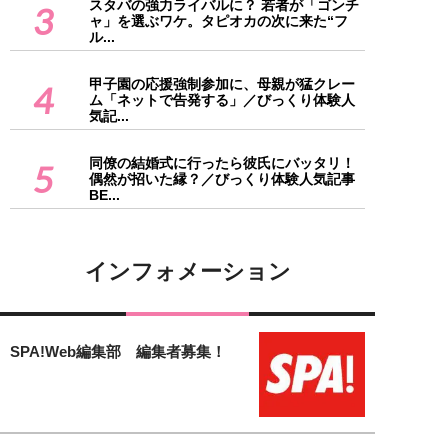
スタバの強力ライバルに？ 若者が「ゴンチ
3
ャ」を選ぶワケ。タピオカの次に来た“フ
ル...
甲子園の応援強制参加に、母親が猛クレー
4
ム「ネットで告発する」／びっくり体験人
気記...
同僚の結婚式に行ったら彼氏にバッタリ！
5
偶然が招いた縁？／びっくり体験人気記事
BE...
インフォメーション
SPA!Web編集部 編集者募集！