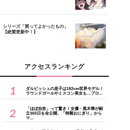
シリーズ「買ってよかったもの」
【絶賛更新中！】
アクセスランキング
1
ダルビッシュの息子は182cm世界モデル！
ラウンドガールやミスコン美女も…プロ...
「ほぼ自炊」って驚き！女優・黒木華が献
2
立365日を全公開、「特製おにぎり」から
マ...