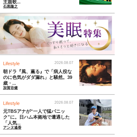
主題歌...
石黒隆之
2026.08.07
Lifestyle
朝ドラ『風、薫る』で「病人役な
のに色気がダダ漏れ」と騒然。39
歳・...
加賀谷健
2026.08.07
Lifestyle
元TBSアナが“一人で猛パニッ
ク”に。日ハム本拠地で遭遇した
「人気...
アンヌ遙香