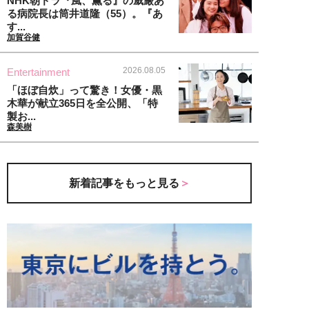
NHK朝ドラ『風、薫る』の威厳あ
る病院長は筒井道隆（55）。『あ
す...
加賀谷健
2026.08.05
Entertainment
「ほぼ自炊」って驚き！女優・黒
木華が献立365日を全公開、「特
製お...
森美樹
新着記事をもっと見る