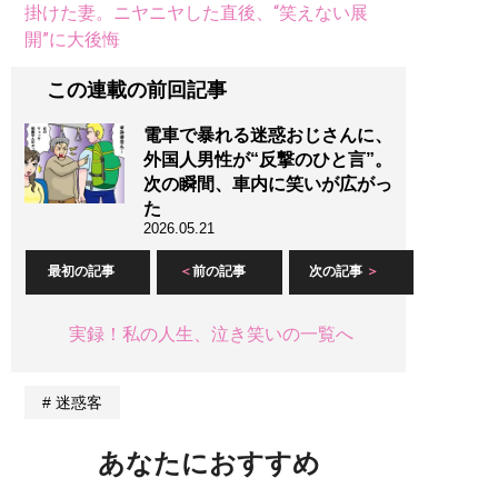
掛けた妻。ニヤニヤした直後、“笑えない展
開”に大後悔
この連載の前回記事
電車で暴れる迷惑おじさんに、
外国人男性が“反撃のひと言”。
次の瞬間、車内に笑いが広がっ
た
2026.05.21
最初の記事
前の記事
次の記事
実録！私の人生、泣き笑いの一覧へ
迷惑客
あなたにおすすめ