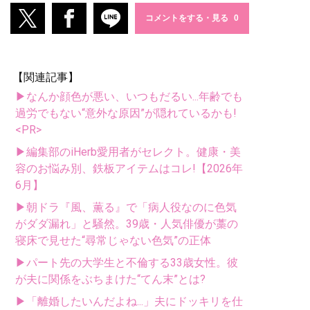
コメントをする・見る
【関連記事】
▶なんか顔色が悪い、いつもだるい...年齢でも
過労でもない“意外な原因”が隠れているかも!
<PR>
▶編集部のiHerb愛用者がセレクト。健康・美
容のお悩み別、鉄板アイテムはコレ!【2026年
6月】
▶朝ドラ『風、薫る』で「病人役なのに色気
がダダ漏れ」と騒然。39歳・人気俳優が藁の
寝床で見せた“尋常じゃない色気”の正体
▶パート先の大学生と不倫する33歳女性。彼
が夫に関係をぶちまけた“てん末”とは?
▶「離婚したいんだよね...」夫にドッキリを仕