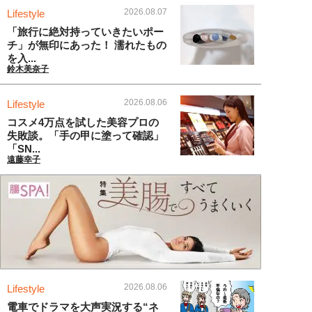
2026.08.07
Lifestyle
「旅行に絶対持っていきたいポー
チ」が無印にあった！ 濡れたもの
を入...
鈴木美奈子
2026.08.06
Lifestyle
コスメ4万点を試した美容プロの
失敗談。「手の甲に塗って確認」
「SN...
遠藤幸子
2026.08.06
Lifestyle
電車でドラマを大声実況する“ネ