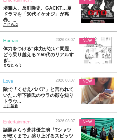
堺雅人、反町隆史、GACKT…夏
ドラマを「50代イケオジ」が席
巻。...
こじらぶ
2026.08.07
Human
NEW
体力をつける“体力がない”問題、
どう乗り越える？50代のリアルす
ぎ...
まなたろう
2026.08.07
Love
NEW
陰で「くせえババア」と言われて
いた…年下彼氏のウラの顔を知り
トラウ...
古川諭香
2026.08.07
Entertainment
NEW
話題さらう蒼井優主演『Tシャツ
が乾くまで』盛り上げるスピッツ