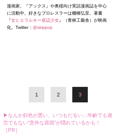
漫画家。『アックス』や奥様向け実話漫画誌を中心
に活動中。好きなプロレスラーは棚橋弘至。著書
『
女ヒエラルキー底辺少女
』（青林工藝舎）が映画
化。Twitter：
@skippop
1
2
3
▶なんか顔色が悪い、いつもだるい…年齢でも過
労でもない“意外な原因”が隠れているかも！
［PR］