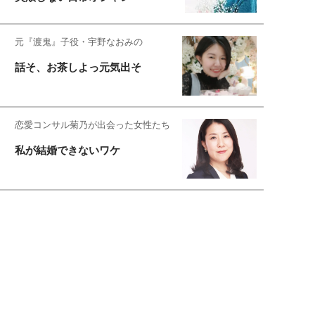
元『渡鬼』子役・宇野なおみの
話そ、お茶しよっ元気出そ
恋愛コンサル菊乃が出会った女性たち
私が結婚できないワケ
宇垣美里が映画への想いを綴る
宇垣美里の沼落ちシネマ
松本穂香が映画愛を語ります