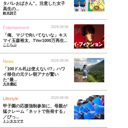
タバレおばさん”。注意した女子
高生の...
鈴木詩子
2026.08.06
Entertainment
「俺、マジで向いてないな」キス
マイ玉森裕太、TVer1000万再生...
こじらぶ
2026.08.06
News
「100ドル札は使えない!?」ハワ
イ移住の元テレ朝アナが驚い
た“最...
大木優紀
2026.08.06
Lifestyle
甲子園の応援強制参加に、母親が
猛クレーム「ネットで告発する」
／びっ...
トシタカマサ