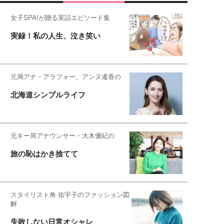
女子SPA!が贈る実話エピソード集
実録！私の人生、泣き笑い
元局アナ・アラフォー、アンヌ遙香の
北海道シンプルライフ
元キー局アナウンサー・大木優紀の
旅の恥はかき捨てて
スタイリスト角 佑宇子のファッション図
解
失敗しない日常オシャレ