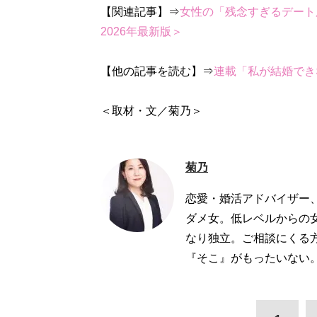
【関連記事】⇒
女性の「残念すぎるデート
2026年最新版＞
【他の記事を読む】⇒
連載「私が結婚でき
＜取材・文／菊乃＞
菊乃
恋愛・婚活アドバイザー
ダメ女。低レベルからの
なり独立。ご相談にくる
『そこ』がもったいない。」他