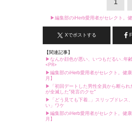
1
▶編集部のiHerb愛用者がセレクト
Xでポストする
【関連記事】
▶なんか顔色が悪い、いつもだるい...年
<PR>
▶編集部のiHerb愛用者がセレクト。健
月】
▶「初回デートした男性全員から断られ
が全滅した“発言のクセ”
▶「どう見ても下着...」スリップドレ
い」ワケ
▶編集部のiHerb愛用者がセレクト。健
月】