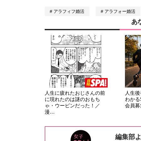
アラフィフ婚活
アラフォー婚活
あ
人生に疲れたおじさんの前
人生後
に現れたのは謎のおもち
わかる
ゃ・ウーピンだった！／
会員募
漫…