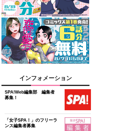
インフォメーション
SPA!Web編集部 編集者
募集！
「女子SPA！」のフリーラ
ンス編集者募集