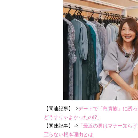
【関連記事】⇒
デートで「鳥貴族」に誘わ
どうすりゃよかったの!?」
【関連記事】⇒
「最近の男はマナー知らず
至らない根本理由とは