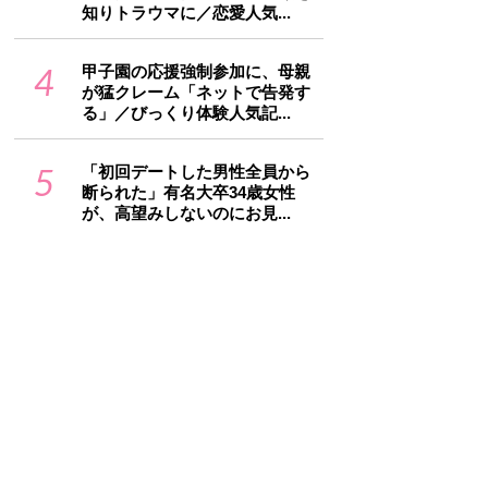
知りトラウマに／恋愛人気...
4
甲子園の応援強制参加に、母親
が猛クレーム「ネットで告発す
る」／びっくり体験人気記...
5
「初回デートした男性全員から
断られた」有名大卒34歳女性
が、高望みしないのにお見...