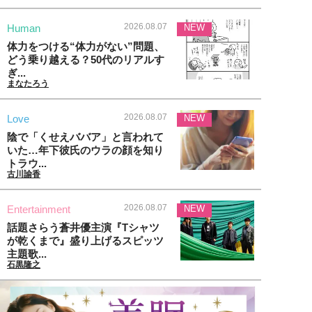
2026.08.07
Human
NEW
体力をつける“体力がない”問題、
どう乗り越える？50代のリアルす
ぎ...
まなたろう
2026.08.07
Love
NEW
陰で「くせえババア」と言われて
いた…年下彼氏のウラの顔を知り
トラウ...
古川諭香
2026.08.07
Entertainment
NEW
話題さらう蒼井優主演『Tシャツ
が乾くまで』盛り上げるスピッツ
主題歌...
石黒隆之