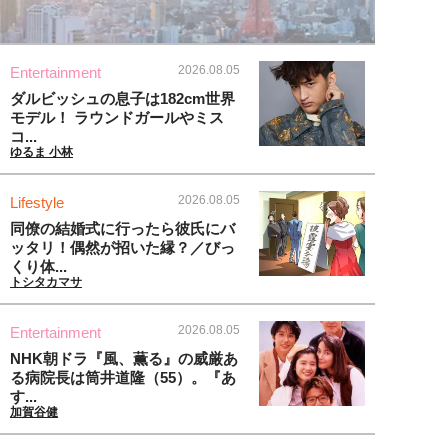
2026.08.05
Entertainment
ダルビッシュの息子は182cm世界
モデル！ ラウンドガールやミス
コ...
ゆるま 小林
2026.08.05
Lifestyle
同僚の結婚式に行ったら彼氏にバ
ッタリ！偶然が招いた縁？／びっ
くり体...
トシタカマサ
2026.08.05
Entertainment
NHK朝ドラ『風、薫る』の威厳あ
る病院長は筒井道隆（55）。『あ
す...
加賀谷健