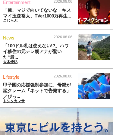
2026.08.06
Entertainment
「俺、マジで向いてないな」キス
マイ玉森裕太、TVer1000万再生...
こじらぶ
2026.08.06
News
「100ドル札は使えない!?」ハワ
イ移住の元テレ朝アナが驚い
た“最...
大木優紀
2026.08.06
Lifestyle
甲子園の応援強制参加に、母親が
猛クレーム「ネットで告発する」
／びっ...
トシタカマサ