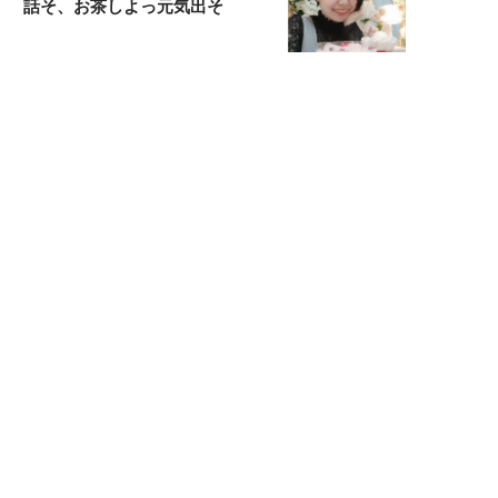
話そ、お茶しよっ元気出そ
恋愛コンサル菊乃が出会った女性たち
私が結婚できないワケ
宇垣美里が映画への想いを綴る
宇垣美里の沼落ちシネマ
松本穂香が映画愛を語ります
銀幕ロンリーガール
猫バカライターがおくる