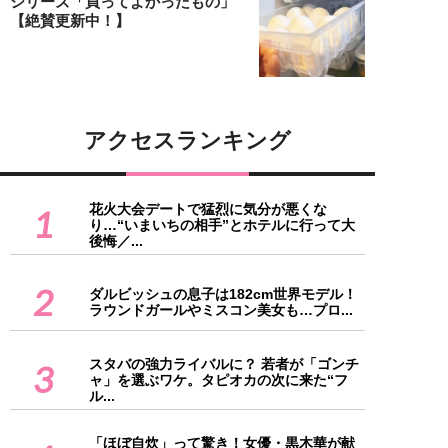
シリーズ「買ってよかったもの」
【絶賛更新中！】
アクセスランキング
花火大会デートで猛烈に気分が悪くな
1
り…“いまいちの相手”とホテルに行って大
後悔／...
2
ダルビッシュの息子は182cm世界モデル！
ラウンドガールやミスコン美女も…プロ...
スタバの強力ライバルに？ 若者が「ゴンチ
3
ャ」を選ぶワケ。タピオカの次に来た“フ
ル...
「ほぼ自炊」って驚き！女優・黒木華が献