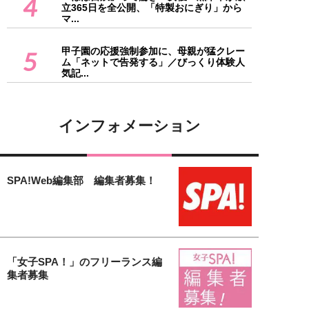
4
立365日を全公開、「特製おにぎり」から
マ...
甲子園の応援強制参加に、母親が猛クレー
5
ム「ネットで告発する」／びっくり体験人
気記...
インフォメーション
SPA!Web編集部 編集者募集！
「女子SPA！」のフリーランス編
集者募集