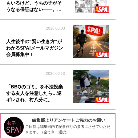
もいるけど、うちの子がそ
うなる保証はない――。…
2026.06.03
人生後半の“賢い生き方”が
わかるSPA!メールマガジン
会員募集中！
2026.06.13
「BBQのゴミ」を不法投棄
する友人を注意したら…逆
ギレされ、村八分に。…