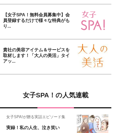
【女子SPA！無料会員募集中】会
員登録するだけで様々な特典がも
り...
貴社の美容アイテム＆サービスを
取材します！「大人の美活」タイ
アッ...
女子SPA！の人気連載
女子SPA!が贈る実話エピソード集
実録！私の人生、泣き笑い