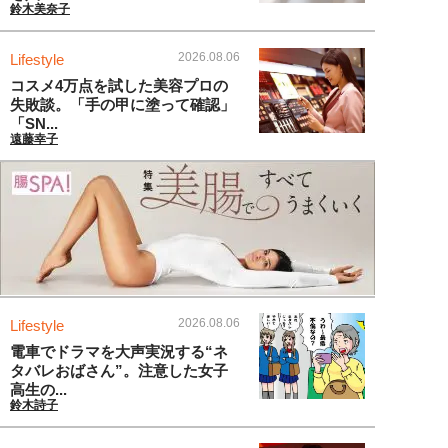
鈴木美奈子
2026.08.06
Lifestyle
コスメ4万点を試した美容プロの
失敗談。「手の甲に塗って確認」
「SN...
遠藤幸子
2026.08.06
Lifestyle
電車でドラマを大声実況する“ネ
タバレおばさん”。注意した女子
高生の...
鈴木詩子