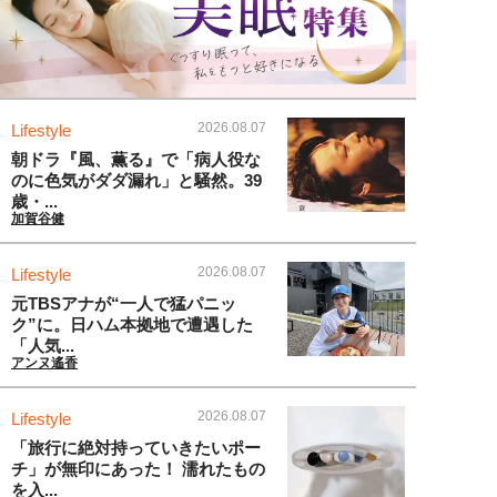
2026.08.07
Lifestyle
朝ドラ『風、薫る』で「病人役な
のに色気がダダ漏れ」と騒然。39
歳・...
加賀谷健
2026.08.07
Lifestyle
元TBSアナが“一人で猛パニッ
ク”に。日ハム本拠地で遭遇した
「人気...
アンヌ遙香
2026.08.07
Lifestyle
「旅行に絶対持っていきたいポー
チ」が無印にあった！ 濡れたもの
を入...