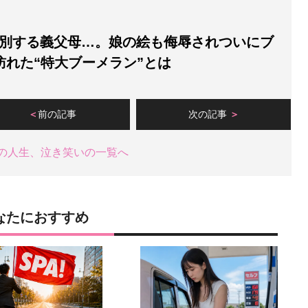
別する義父母…。娘の絵も侮辱されついにブ
訪れた“特大ブーメラン”とは
前の記事
次の記事
の人生、泣き笑いの一覧へ
なたにおすすめ