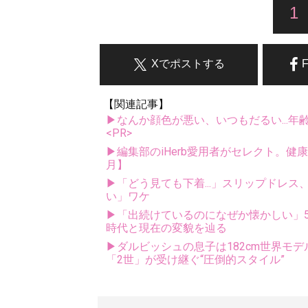
1
Xでポストする
【関連記事】
▶なんか顔色が悪い、いつもだるい...年
<PR>
▶編集部のiHerb愛用者がセレクト。健
月】
▶「どう見ても下着...」スリップドレ
い」ワケ
▶「出続けているのになぜか懐かしい」5
時代と現在の変貌を辿る
▶ダルビッシュの息子は182cm世界モデ
「2世」が受け継ぐ“圧倒的スタイル”