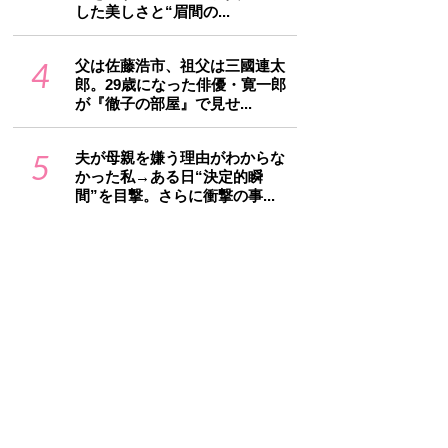
した美しさと“眉間の...
4
父は佐藤浩市、祖父は三國連太
郎。29歳になった俳優・寛一郎
が『徹子の部屋』で見せ...
5
夫が母親を嫌う理由がわからな
かった私→ある日“決定的瞬
間”を目撃。さらに衝撃の事...