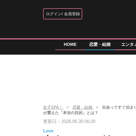
ログイン
会員登録
HOME
恋愛・結婚
エンタ
女子SPA！
恋愛・結婚
出会ってすぐ泊まり
が震えた「本当の目的」とは？
更新日：2026.06.30 06:20
Love