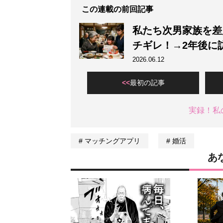
この連載の前回記事
私たち次男家族を差
チギレ！→2年後に
2026.06.12
最初の記事
実録！私
マッチングアプリ
婚活
あ