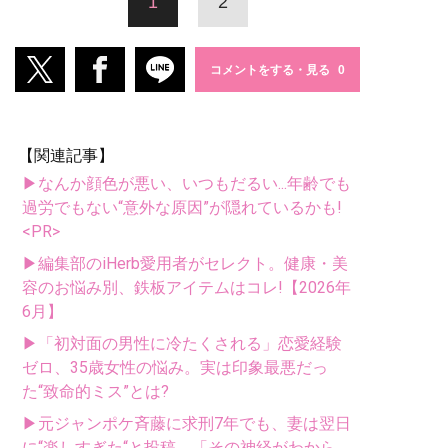
1
2
コメントをする・見る
【関連記事】
▶なんか顔色が悪い、いつもだるい...年齢でも
過労でもない“意外な原因”が隠れているかも!
<PR>
▶編集部のiHerb愛用者がセレクト。健康・美
容のお悩み別、鉄板アイテムはコレ!【2026年
6月】
▶「初対面の男性に冷たくされる」恋愛経験
ゼロ、35歳女性の悩み。実は印象最悪だっ
た“致命的ミス”とは?
▶元ジャンポケ斉藤に求刑7年でも、妻は翌日
に“楽しすぎた“と投稿。「その神経がわから