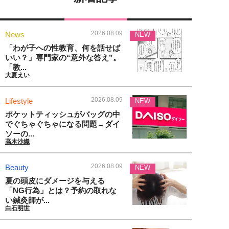
2026.08.09
News
NEW
「わが子への性教育、何を話せば
いい？」専門家の“意外な答え”。
「教...
大夏えい
2026.08.09
Lifestyle
NEW
ポケットティッシュがバッグの中
でぐちゃぐちゃになる問題→ダイ
ソーの...
高木沙織
2026.08.09
Beauty
NEW
夏の頭皮にダメージを与える
「NG行為」とは？予約の取れな
い鍼灸師が...
白石明世