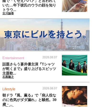
陰で「くせえババア」と言われて
いた…年下彼氏のウラの顔を知り
トラウ...
古川諭香
2026.08.07
Entertainment
話題さらう蒼井優主演『Tシャツ
が乾くまで』盛り上げるスピッツ
主題歌...
石黒隆之
2026.08.07
Lifestyle
朝ドラ『風、薫る』で「病人役な
のに色気がダダ漏れ」と騒然。39
歳・...