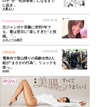
の子”が「性加害者」になるまで
に起き...
大夏えい
2026.08.08
Entertainment
元ジャンポケ斉藤に求刑7年で
も、妻は翌日に“楽しすぎた“と投
稿。「...
エタノール純子
2026.08.08
Lifestyle
電車内で登山帰りの高齢女性2人
組が“まさかの行為”。リュックを
使っ...
maki