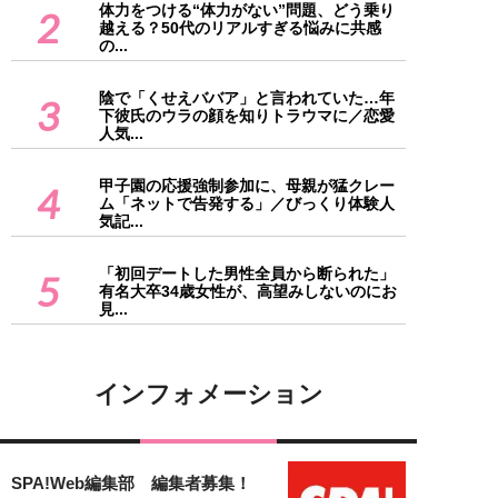
体力をつける“体力がない”問題、どう乗り
2
越える？50代のリアルすぎる悩みに共感
の...
陰で「くせえババア」と言われていた…年
3
下彼氏のウラの顔を知りトラウマに／恋愛
人気...
甲子園の応援強制参加に、母親が猛クレー
4
ム「ネットで告発する」／びっくり体験人
気記...
「初回デートした男性全員から断られた」
5
有名大卒34歳女性が、高望みしないのにお
見...
インフォメーション
SPA!Web編集部 編集者募集！