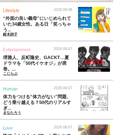
2026.08.08
Lifestyle
“外面の良い義母”にいじめられて
いた34歳女性。ある日「笑っちゃ
う...
鈴木詩子
2026.08.07
Entertainment
堺雅人、反町隆史、GACKT…夏
ドラマを「50代イケオジ」が席
巻。...
こじらぶ
2026.08.07
Human
体力をつける“体力がない”問題、
どう乗り越える？50代のリアルす
ぎ...
まなたろう
2026.08.07
Love