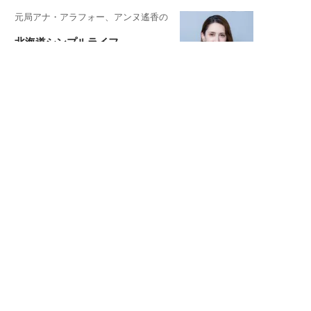
元局アナ・アラフォー、アンヌ遙香の
北海道シンプルライフ
元キー局アナウンサー・大木優紀の
旅の恥はかき捨てて
スタイリスト角 佑宇子のファッション図
解
失敗しない日常オシャレ
元『渡鬼』子役・宇野なおみの
話そ、お茶しよっ元気出そ