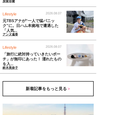
加賀谷健
2026.08.07
Lifestyle
元TBSアナが“一人で猛パニッ
ク”に。日ハム本拠地で遭遇した
「人気...
アンヌ遙香
2026.08.07
Lifestyle
「旅行に絶対持っていきたいポー
チ」が無印にあった！ 濡れたもの
を入...
鈴木美奈子
新着記事をもっと見る