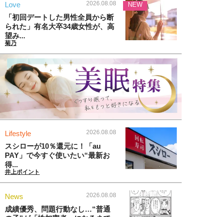
2026.08.08
Love
NEW
「初回デートした男性全員から断
られた」有名大卒34歳女性が、高
望み...
菊乃
2026.08.08
Lifestyle
スシローが10％還元に！「au
PAY」で今すぐ使いたい“最新お
得...
井上ポイント
2026.08.08
News
成績優秀、問題行動なし…“普通