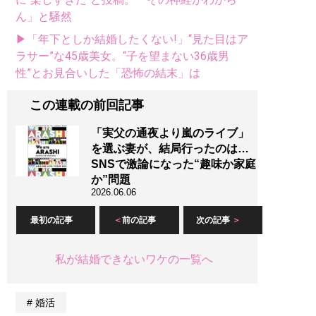
ん」と騒然
▶「年下としか結婚したくない!」“見た目はア
ラサー”な45歳美女。“子を望まない36歳男
性”とお見合いした「恐怖の結末」は
この連載の前回記事
「実父の通夜より嵐のライブ」
を選ぶ妻が、結局行ったのは…
SNSで激論になった“趣味か家庭
か”問題
2026.06.06
最初の記事
前の記事
次の記事
私が結婚できないワケの一覧へ
婚活