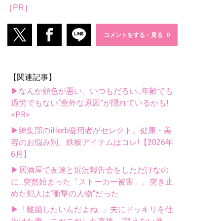
［PR］
コメントをする・見る
【関連記事】
▶なんか顔色が悪い、いつもだるい...年齢でも
過労でもない“意外な原因”が隠れているかも!
<PR>
▶編集部のiHerb愛用者がセレクト。健康・美
容のお悩み別、鉄板アイテムはコレ!【2026年
6月】
▶居酒屋で友達と近況報告会をしただけなの
に...突然始まった「ストーカー被害」。突き止
めた犯人は“衝撃の人物”だった
▶「離婚したいんだよね...」夫にドッキリを仕