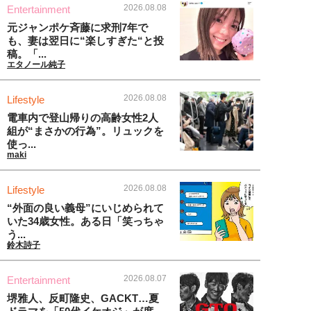
2026.08.08
Entertainment
元ジャンポケ斉藤に求刑7年で
も、妻は翌日に“楽しすぎた“と投
稿。「...
エタノール純子
2026.08.08
Lifestyle
電車内で登山帰りの高齢女性2人
組が“まさかの行為”。リュックを
使っ...
maki
2026.08.08
Lifestyle
“外面の良い義母”にいじめられて
いた34歳女性。ある日「笑っちゃ
う...
鈴木詩子
2026.08.07
Entertainment
堺雅人、反町隆史、GACKT…夏