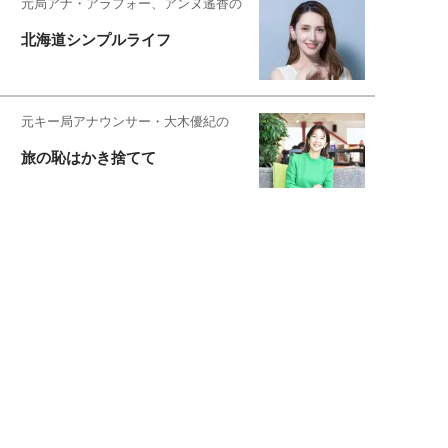
元局アナ・アラフォー、アンヌ遙香の
北海道シンプルライフ
元キー局アナウンサー・大木優紀の
旅の恥はかき捨てて
スタイリスト角 佑宇子のファッション図
解
失敗しない日常オシャレ
元『渡鬼』子役・宇野なおみの
話そ、お茶しよっ元気出そ