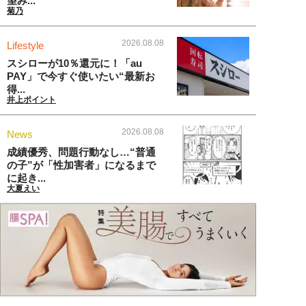
望み...
菊乃
2026.08.08
Lifestyle
スシローが10％還元に！「au
PAY」で今すぐ使いたい“最新お
得...
井上ポイント
2026.08.08
News
成績優秀、問題行動なし…“普通
の子”が「性加害者」になるまで
に起き...
大夏えい