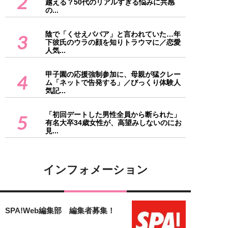
2
越える？50代のリアルすぎる悩みに共感
の...
陰で「くせえババア」と言われていた…年
3
下彼氏のウラの顔を知りトラウマに／恋愛
人気...
甲子園の応援強制参加に、母親が猛クレー
4
ム「ネットで告発する」／びっくり体験人
気記...
「初回デートした男性全員から断られた」
5
有名大卒34歳女性が、高望みしないのにお
見...
インフォメーション
SPA!Web編集部 編集者募集！