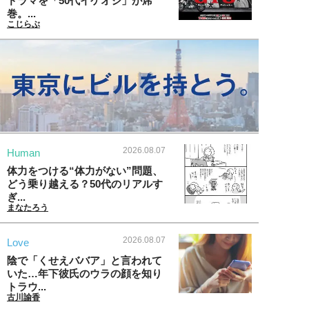
ドラマを「50代イケオジ」が席
巻。...
こじらぶ
2026.08.07
Human
体力をつける“体力がない”問題、
どう乗り越える？50代のリアルす
ぎ...
まなたろう
2026.08.07
Love
陰で「くせえババア」と言われて
いた…年下彼氏のウラの顔を知り
トラウ...
古川諭香