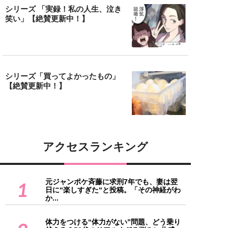
シリーズ 「実録！私の人生、泣き
笑い」【絶賛更新中！】
シリーズ「買ってよかったもの」
【絶賛更新中！】
アクセスランキング
元ジャンポケ斉藤に求刑7年でも、妻は翌
1
日に“楽しすぎた“と投稿。「その神経がわ
か...
体力をつける“体力がない”問題、どう乗り