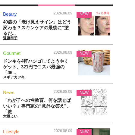
2026.08.09
Beauty
NEW
49歳の「老け見えサイン」はどう
変わる？スキンケアの最後に“塗
るだ...
遠藤幸子
2026.08.09
Gourmet
NEW
ドンキを4軒ハシゴしてようやく
ゲット。321円でコスパ最強の
「46...
スギアカツキ
2026.08.09
News
NEW
「わが子への性教育、何を話せば
いい？」専門家の“意外な答え”。
「教...
大夏えい
2026.08.09
Lifestyle
NEW