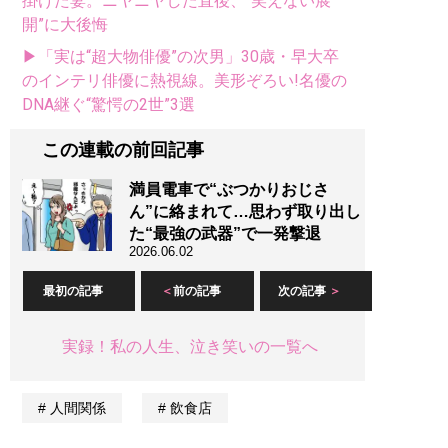
掛けた妻。ニヤニヤした直後、“笑えない展
開”に大後悔
▶「実は“超大物俳優”の次男」30歳・早大卒
のインテリ俳優に熱視線。美形ぞろい!名優の
DNA継ぐ“驚愕の2世”3選
この連載の前回記事
満員電車で“ぶつかりおじさ
ん”に絡まれて…思わず取り出し
た“最強の武器”で一発撃退
2026.06.02
最初の記事
前の記事
次の記事
実録！私の人生、泣き笑いの一覧へ
人間関係
飲食店