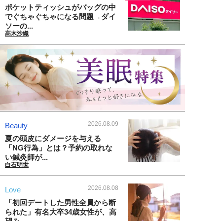
ポケットティッシュがバッグの中
でぐちゃぐちゃになる問題→ダイ
ソーの...
高木沙織
2026.08.09
Beauty
夏の頭皮にダメージを与える
「NG行為」とは？予約の取れな
い鍼灸師が...
白石明世
2026.08.08
Love
「初回デートした男性全員から断
られた」有名大卒34歳女性が、高