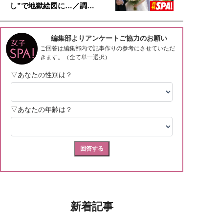
し”で地獄絵図に…／調…
新着記事